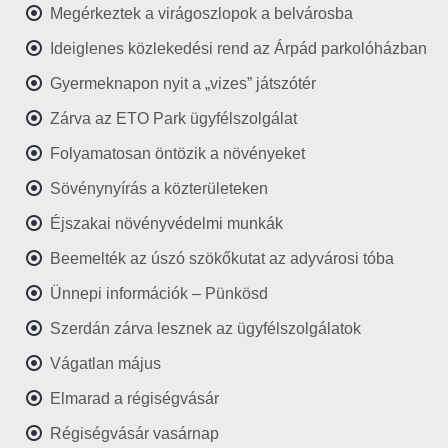
Megérkeztek a virágoszlopok a belvárosba
Ideiglenes közlekedési rend az Árpád parkolóházban
Gyermeknapon nyit a „vizes” játszótér
Zárva az ETO Park ügyfélszolgálat
Folyamatosan öntözik a növényeket
Sövénynyírás a közterületeken
Éjszakai növényvédelmi munkák
Beemelték az úszó szökőkutat az adyvárosi tóba
Ünnepi információk – Pünkösd
Szerdán zárva lesznek az ügyfélszolgálatok
Vágatlan május
Elmarad a régiségvásár
Régiségvásár vasárnap