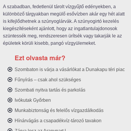
A szabadban, fedetlenül tárolt vízgyűjtő edényekben, a
különböző tárgyakban megülő esővízben akár egy hét alatt
is kifejlődhetnek a szúnyoglárvák. A szúnyogirtó kezelés
kiegészítéseként ajánlott, hogy az ingatlantulajdonosok
szüntessék meg, rendszeresen ürítsék vagy takarják le az
épületek körüli kisebb, pangó vízgyülemeket.
Ezt olvasta már?
Szombaton is várja a vásárlókat a Dunakapu téri piac
Fűnyírás – csak ahol szükséges
Szombati nyitva tartás és parkolás
Ivókutak Győrben
Munkabiztonság és felelős vízgazdálkodás
Hínárvágás a csapadékvíz-tározó tavakon
Zárva lesz az Aranypart I.