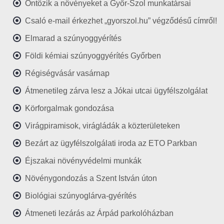
Öntözik a növényeket a Győr-Szol munkatársai
Csaló e-mail érkezhet „gyorszol.hu” végződésű címről!
Elmarad a szúnyoggyérítés
Földi kémiai szúnyoggyérítés Győrben
Régiségvásár vasárnap
Átmenetileg zárva lesz a Jókai utcai ügyfélszolgálat
Körforgalmak gondozása
Virágpiramisok, virágládák a közterületeken
Bezárt az ügyfélszolgálati iroda az ETO Parkban
Éjszakai növényvédelmi munkák
Növénygondozás a Szent István úton
Biológiai szúnyoglárva-gyérítés
Átmeneti lezárás az Árpád parkolóházban