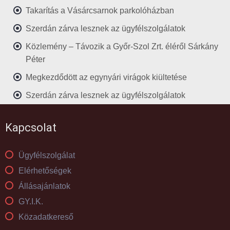
Takarítás a Vásárcsarnok parkolóházban
Szerdán zárva lesznek az ügyfélszolgálatok
Közlemény – Távozik a Győr-Szol Zrt. éléről Sárkány
Péter
Megkezdődött az egynyári virágok kiültetése
Szerdán zárva lesznek az ügyfélszolgálatok
Kapcsolat
Ügyfélszolgálat
Elérhetőségek
Állásajánlatok
GY.I.K.
Közadatkereső