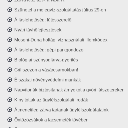
Szünetel a melegvíz-szolgáltatás július 29-én
Álláslehetőség: fűtésszerelő
Nyári távhőfejlesztések
Mosoni-Duna holtág: vízhasználati illemkódex
Álláslehetőség: gépi parkgondozó
Biológiai szúnyoglárva-gyérítés
Grillszezon a vásárcsarnokban!
Éjszakai növényvédelmi munkák
Napvitorlák biztosítanak árnyékot a győri játszótereken
Kinyitottak az ügyfélszolgálati irodák
Átmenetileg zárva tartanak ügyfélszolgálataink
Öntözőzsákok a facsemeték tövében