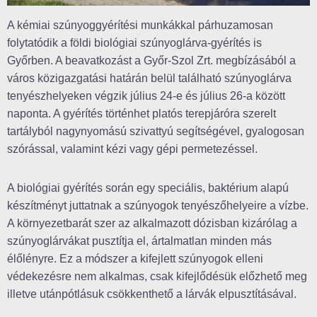
A kémiai szúnyoggyérítési munkákkal párhuzamosan
folytatódik a földi biológiai szúnyoglárva-gyérítés is
Győrben. A beavatkozást a Győr-Szol Zrt. megbízásából a
város közigazgatási határán belül található szúnyoglárva
tenyészhelyeken végzik július 24-e és július 26-a között
naponta. A gyérítés történhet platós terepjáróra szerelt
tartályból nagynyomású szivattyú segítségével, gyalogosan
szórással, valamint kézi vagy gépi permetezéssel.
A biológiai gyérítés során egy speciális, baktérium alapú
készítményt juttatnak a szúnyogok tenyészőhelyeire a vízbe.
A környezetbarát szer az alkalmazott dózisban kizárólag a
szúnyoglárvákat pusztítja el, ártalmatlan minden más
élőlényre. Ez a módszer a kifejlett szúnyogok elleni
védekezésre nem alkalmas, csak kifejlődésük előzhető meg
illetve utánpótlásuk csökkenthető a lárvák elpusztításával.