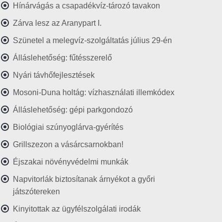
Hínárvágás a csapadékvíz-tározó tavakon
Zárva lesz az Aranypart I.
Szünetel a melegvíz-szolgáltatás július 29-én
Álláslehetőség: fűtésszerelő
Nyári távhőfejlesztések
Mosoni-Duna holtág: vízhasználati illemkódex
Álláslehetőség: gépi parkgondozó
Biológiai szúnyoglárva-gyérítés
Grillszezon a vásárcsarnokban!
Éjszakai növényvédelmi munkák
Napvitorlák biztosítanak árnyékot a győri
játszótereken
Kinyitottak az ügyfélszolgálati irodák