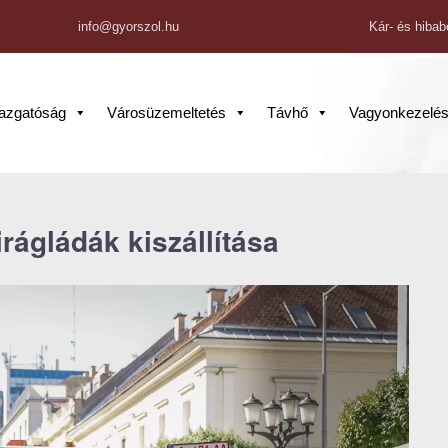
info@gyorszol.hu
Kár- és hibab
gazgatóság
Városüzemeltetés
Távhő
Vagyonkezelé
rágládák kiszállítása