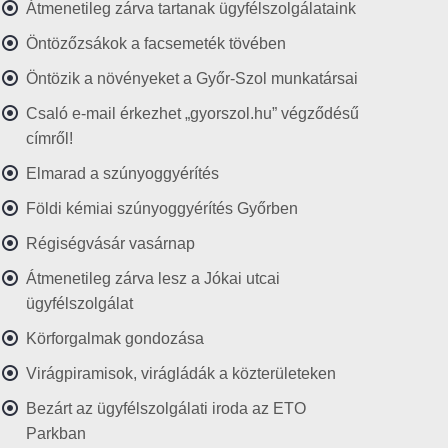
Átmenetileg zárva tartanak ügyfélszolgálataink
Öntözőzsákok a facsemeték tövében
Öntözik a növényeket a Győr-Szol munkatársai
Csaló e-mail érkezhet „gyorszol.hu” végződésű
címről!
Elmarad a szúnyoggyérítés
Földi kémiai szúnyoggyérítés Győrben
Régiségvásár vasárnap
Átmenetileg zárva lesz a Jókai utcai
ügyfélszolgálat
Körforgalmak gondozása
Virágpiramisok, virágládák a közterületeken
Bezárt az ügyfélszolgálati iroda az ETO
Parkban