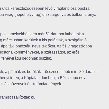
 utca kereszteződésében lévő virágtartó oszlopokra
a virág (hópehelyvirág) díszburgonya és balkon aranya
lopok, amelyekből idén már 51 darabot láthatunk a
 márciusban kerültek a kis palánták, a szolgáltató
olták, öntözték, nevelték őket. Az 51 virágoszlopba
a mostoha körülményeket, a szárazságot, az erős
 fehérvirágú begóniák díszítik.
ok, a pálmák és borókák – összesen több mint 30 darab –
chenyi téren, a Káptalan dombon, a Bécsikapu és a
dézsás növények és kerámiaedények.
mist szállítottak ki.