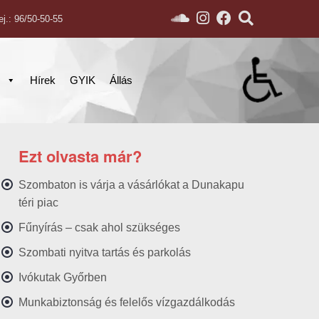
ej.: 96/50-50-55
s
Hírek
GYIK
Állás
Ezt olvasta már?
Szombaton is várja a vásárlókat a Dunakapu
téri piac
Fűnyírás – csak ahol szükséges
Szombati nyitva tartás és parkolás
Ivókutak Győrben
Munkabiztonság és felelős vízgazdálkodás