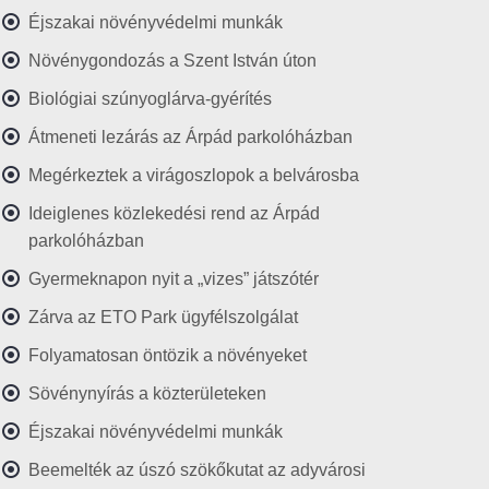
Éjszakai növényvédelmi munkák
Növénygondozás a Szent István úton
Biológiai szúnyoglárva-gyérítés
Átmeneti lezárás az Árpád parkolóházban
Megérkeztek a virágoszlopok a belvárosba
Ideiglenes közlekedési rend az Árpád
parkolóházban
Gyermeknapon nyit a „vizes” játszótér
Zárva az ETO Park ügyfélszolgálat
Folyamatosan öntözik a növényeket
Sövénynyírás a közterületeken
Éjszakai növényvédelmi munkák
Beemelték az úszó szökőkutat az adyvárosi