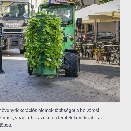
l növénydekorációs elemek többségét a belvárosi
zlopok, virágládák azokon a területeken díszítik az
etőség.