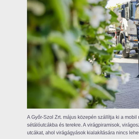
A Győr-Szol Zrt. május közepén szállítja ki a mobi
sétálóutcákba és terekre. A virágpiramisok, virágos
utcákat, ahol virágágyások kialakítására nincs leh