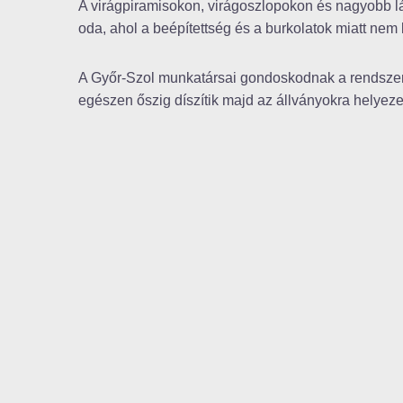
A virágpiramisokon, virágoszlopokon és nagyobb l
oda, ahol a beépítettség és a burkolatok miatt nem 
A Győr-Szol munkatársai gondoskodnak a rendszeres
egészen őszig díszítik majd az állványokra helyeze