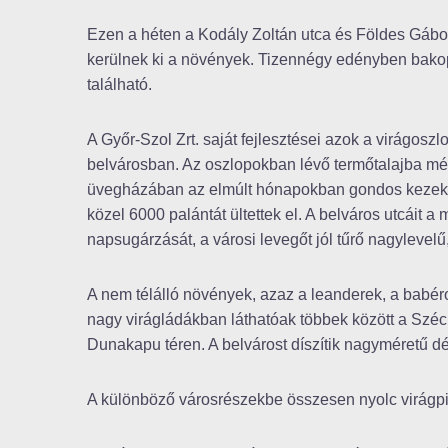
Ezen a héten a Kodály Zoltán utca és Földes Gábor
kerülnek ki a növények. Tizennégy edényben bakop
található.
A Győr-Szol Zrt. saját fejlesztései azok a virágosz
belvárosban. Az oszlopokban lévő termőtalajba még
üvegházában az elmúlt hónapokban gondos kezek áp
közel 6000 palántát ültettek el. A belváros utcáit 
napsugárzását, a városi levegőt jól tűrő nagylevelű,
A nem télálló növények, azaz a leanderek, a babér
nagy virágládákban láthatóak többek között a Szé
Dunakapu téren. A belvárost díszítik nagyméretű 
A különböző városrészekbe összesen nyolc virágpira