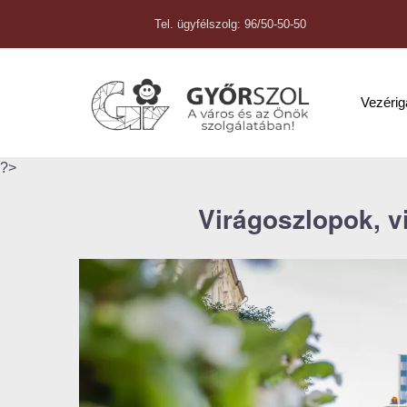
Tel. ügyfélszolg: 96/50-50-50
Vezéri
?>
Virágoszlopok, vi