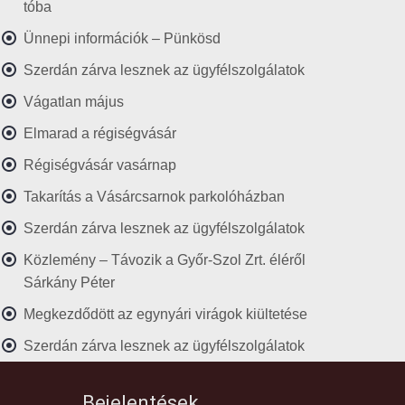
tóba
Ünnepi információk – Pünkösd
Szerdán zárva lesznek az ügyfélszolgálatok
Vágatlan május
Elmarad a régiségvásár
Régiségvásár vasárnap
Takarítás a Vásárcsarnok parkolóházban
Szerdán zárva lesznek az ügyfélszolgálatok
Közlemény – Távozik a Győr-Szol Zrt. éléről
Sárkány Péter
Megkezdődött az egynyári virágok kiültetése
Szerdán zárva lesznek az ügyfélszolgálatok
Bejelentések