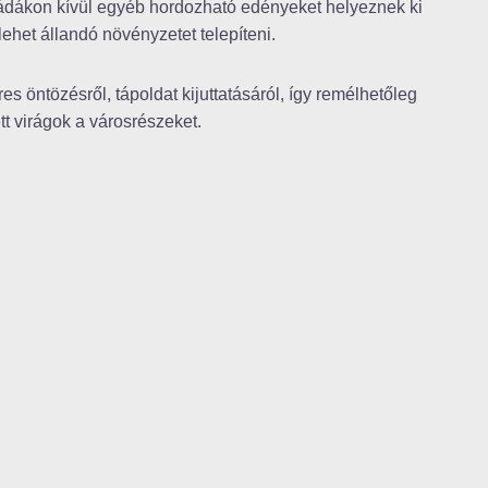
ádákon kívül egyéb hordozható edényeket helyeznek ki
lehet állandó növényzetet telepíteni.
 öntözésről, tápoldat kijuttatásáról, így remélhetőleg
tt virágok a városrészeket.