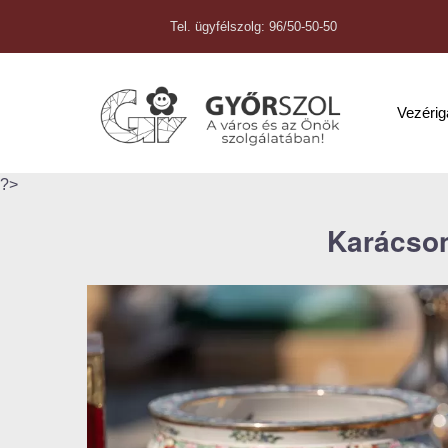
Tel. ügyfélszolg: 96/50-50-50
Vezéri
?>
Karácson