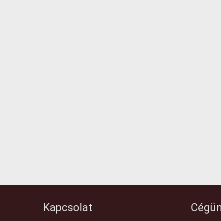
Kapcsolat
Cégün