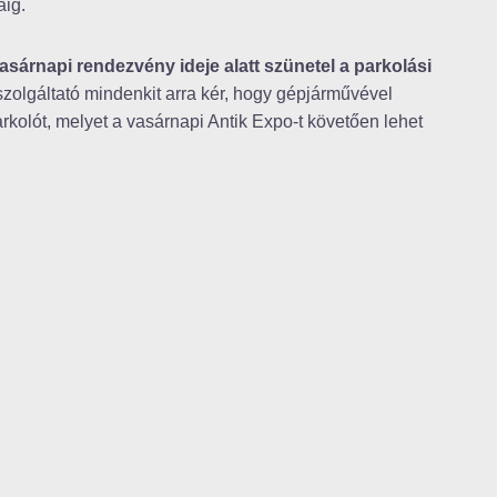
áig.
asárnapi rendezvény ideje alatt szünetel a parkolási
szolgáltató mindenkit arra kér, hogy gépjárművével
kolót, melyet a vasárnapi Antik Expo-t követően lehet