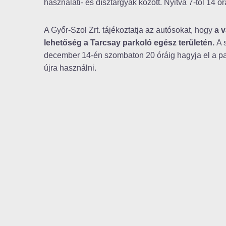
használati- és dísztárgyak között. Nyitva 7-től 14 ór
A Győr-Szol Zrt. tájékoztatja az autósokat, hogy
a v
lehetőség a Tarcsay parkoló egész területén.
A 
december 14-én szombaton 20 óráig hagyja el a par
újra használni.