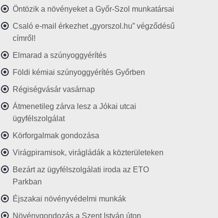
Öntözik a növényeket a Győr-Szol munkatársai
Csaló e-mail érkezhet „gyorszol.hu” végződésű
címről!
Elmarad a szúnyoggyérítés
Földi kémiai szúnyoggyérítés Győrben
Régiségvásár vasárnap
Átmenetileg zárva lesz a Jókai utcai
ügyfélszolgálat
Körforgalmak gondozása
Virágpiramisok, virágládák a közterületeken
Bezárt az ügyfélszolgálati iroda az ETO
Parkban
Éjszakai növényvédelmi munkák
Növénygondozás a Szent István úton