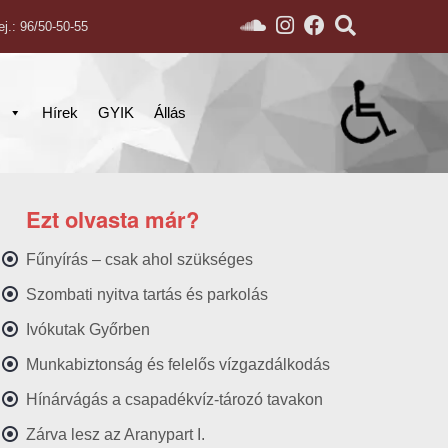
ej.: 96/50-50-55
s
Hírek
GYIK
Állás
Ezt olvasta már?
Fűnyírás – csak ahol szükséges
Szombati nyitva tartás és parkolás
Ivókutak Győrben
Munkabiztonság és felelős vízgazdálkodás
Hínárvágás a csapadékvíz-tározó tavakon
Zárva lesz az Aranypart I.