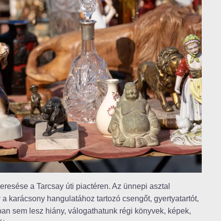
esése a Tarcsay úti piactéren. Az ünnepi asztal
 a karácsony hangulatához tartozó csengőt, gyertyatartót,
ban sem lesz hiány, válogathatunk régi könyvek, képek,