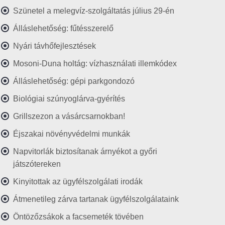
Szünetel a melegvíz-szolgáltatás július 29-én
Álláslehetőség: fűtésszerelő
Nyári távhőfejlesztések
Mosoni-Duna holtág: vízhasználati illemkódex
Álláslehetőség: gépi parkgondozó
Biológiai szúnyoglárva-gyérítés
Grillszezon a vásárcsarnokban!
Éjszakai növényvédelmi munkák
Napvitorlák biztosítanak árnyékot a győri
játszótereken
Kinyitottak az ügyfélszolgálati irodák
Átmenetileg zárva tartanak ügyfélszolgálataink
Öntözőzsákok a facsemeték tövében