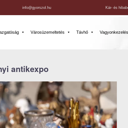
info@gyorszol.hu
Kár- és hibab
gazgatóság
Városüzemeltetés
Távhő
Vagyonkezelé
yi antikexpo