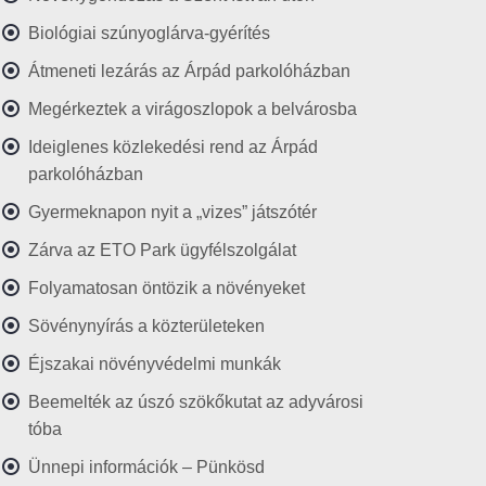
Biológiai szúnyoglárva-gyérítés
Átmeneti lezárás az Árpád parkolóházban
Megérkeztek a virágoszlopok a belvárosba
Ideiglenes közlekedési rend az Árpád
parkolóházban
Gyermeknapon nyit a „vizes” játszótér
Zárva az ETO Park ügyfélszolgálat
Folyamatosan öntözik a növényeket
Sövénynyírás a közterületeken
Éjszakai növényvédelmi munkák
Beemelték az úszó szökőkutat az adyvárosi
tóba
Ünnepi információk – Pünkösd