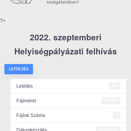
?>
2022. szeptemberi
Helyiségpályázati felhívás
LETÖLTÉS
309
Letöltés
0.00 KB
Fájlméret
1
Fájlok Száma
2022.09.20.
Dátumkészítés