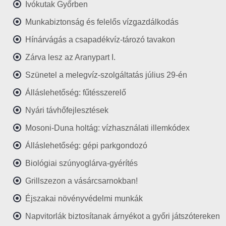
Ivókutak Győrben
Munkabiztonság és felelős vízgazdálkodás
Hínárvágás a csapadékvíz-tározó tavakon
Zárva lesz az Aranypart I.
Szünetel a melegvíz-szolgáltatás július 29-én
Álláslehetőség: fűtésszerelő
Nyári távhőfejlesztések
Mosoni-Duna holtág: vízhasználati illemkódex
Álláslehetőség: gépi parkgondozó
Biológiai szúnyoglárva-gyérítés
Grillszezon a vásárcsarnokban!
Éjszakai növényvédelmi munkák
Napvitorlák biztosítanak árnyékot a győri játszótereken