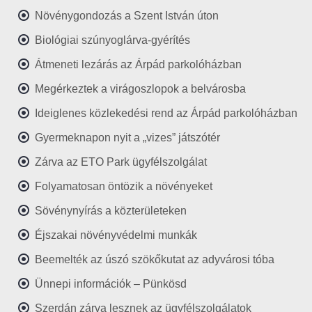
Növénygondozás a Szent István úton
Biológiai szúnyoglárva-gyérítés
Átmeneti lezárás az Árpád parkolóházban
Megérkeztek a virágoszlopok a belvárosba
Ideiglenes közlekedési rend az Árpád parkolóházban
Gyermeknapon nyit a „vizes” játszótér
Zárva az ETO Park ügyfélszolgálat
Folyamatosan öntözik a növényeket
Sövénynyírás a közterületeken
Éjszakai növényvédelmi munkák
Beemelték az úszó szökőkutat az adyvárosi tóba
Ünnepi információk – Pünkösd
Szerdán zárva lesznek az ügyfélszolgálatok