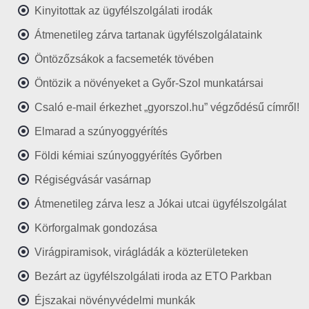
Kinyitottak az ügyfélszolgálati irodák
Átmenetileg zárva tartanak ügyfélszolgálataink
Öntözőzsákok a facsemeték tövében
Öntözik a növényeket a Győr-Szol munkatársai
Csaló e-mail érkezhet „gyorszol.hu” végződésű címről!
Elmarad a szúnyoggyérítés
Földi kémiai szúnyoggyérítés Győrben
Régiségvásár vasárnap
Átmenetileg zárva lesz a Jókai utcai ügyfélszolgálat
Körforgalmak gondozása
Virágpiramisok, virágládák a közterületeken
Bezárt az ügyfélszolgálati iroda az ETO Parkban
Éjszakai növényvédelmi munkák