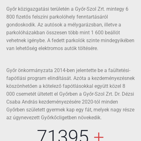
Győr közigazgatási területén a Győr-Szol Zrt. mintegy 6
800 fizetős felszíni parkolóhely fenntartásáról
gondoskodik. Az autósok a mélygarázsban, illetve a
parkolóházakban összesen több mint 1 600 beállót
vehetnek igénybe. A fedett parkolók szinte mindegyikében
van lehetőség elektromos autók töltésére.
Győr önkormányzata 2014-ben jelentette be a faültetési-
fapótlási program elindítását. Azóta a kezdeményezésnek
köszönhetően a kötelező fapótlásokkal együtt közel 8
000 csemetét ültetett el Győrben a Győr-Szol Zrt. Dr. Dézsi
Csaba András kezdeményezésére 2020-tól minden
Győrben született gyermek kap egy fát, melyek nagy része
az úgynevezett Győrkőcligetben növekedik.
100000
 +