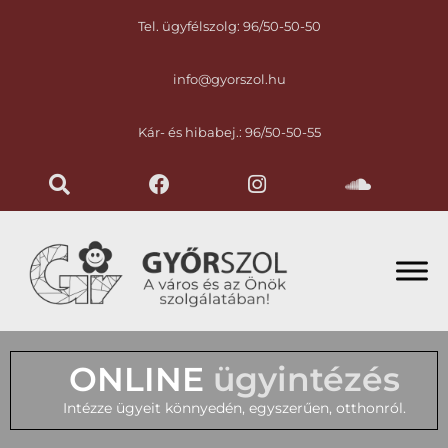
Tel. ügyfélszolg: 96/50-50-50
info@gyorszol.hu
Kár- és hibabej.: 96/50-50-55
ONLINE
ügyintézés
Intézze ügyeit könnyedén, egyszerűen, otthonról.