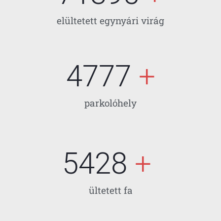
elültetett egynyári virág
6800
 +
parkolóhely
7893
 + 
ültetett fa