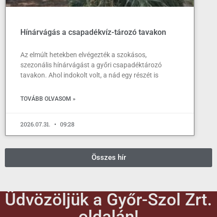
Hínárvágás a csapadékvíz-tározó tavakon
Az elmúlt hetekben elvégezték a szokásos,
szezonális hínárvágást a győri csapadéktározó
tavakon. Ahol indokolt volt, a nád egy részét is
TOVÁBB OLVASOM »
2026.07.31.
09:28
Összes hír
Üdvözöljük a Győr-Szol Zrt.
oldalán!