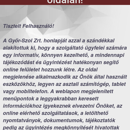
Tisztelt Felhasználó!
A Győr-Szol Zrt. honlapját azzal a szándékkal
alakítottuk ki, hogy a szolgáltató ügyfelei számára
egy informatív, könnyen kezelhető, a mindennapi
tájékozódást és ügyintézést hatékonyan segítő
online felületet hozzunk létre. Az oldal
megjelenése alkalmazkodik az Önök által használt
eszközökhöz, legyen az asztali számítógép, tablet
vagy mobiltelefon. A weblapon megjelenített
menüpontok a leggyakrabban keresett
információkhoz igyekeznek elvezetni Önöket, az
online elérhető szolgáltatások, a letölthető
nyomtatványok, dokumentumok, tájékoztatók
pedig az ügyintézés megkönnyítését hivatottak