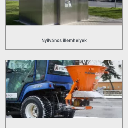
Nyilvános illemhelyek