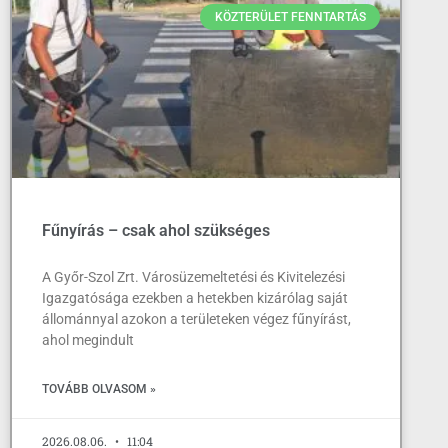
KÖZTERÜLET FENNTARTÁS
Fűnyírás – csak ahol szükséges
A Győr-Szol Zrt. Városüzemeltetési és Kivitelezési
Igazgatósága ezekben a hetekben kizárólag saját
állománnyal azokon a területeken végez fűnyírást,
ahol megindult
TOVÁBB OLVASOM »
2026.08.06.
11:04