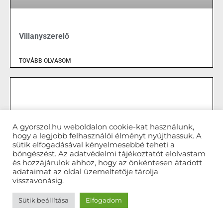
Villanyszerelő
TOVÁBB OLVASOM
A gyorszol.hu weboldalon cookie-kat használunk,
hogy a legjobb felhasználói élményt nyújthassuk. A
sütik elfogadásával kényelmesebbé teheti a
böngészést. Az adatvédelmi tájékoztatót elolvastam
és hozzájárulok ahhoz, hogy az önkéntesen átadott
adataimat az oldal üzemeltetője tárolja
visszavonásig.
Sütik beállítása
Elfogadom
Csőszerelő