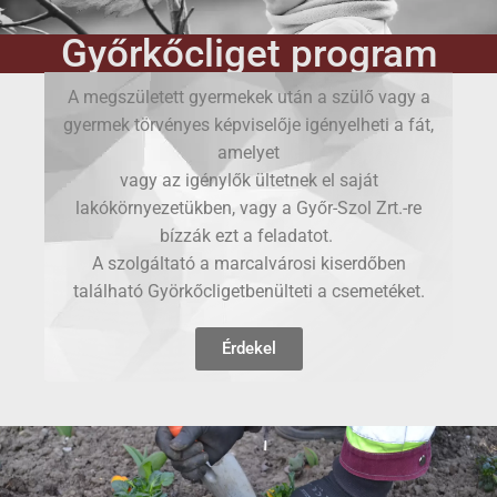
Győrkőcliget program
A megszületett gyermekek után a szülő vagy a
gyermek törvényes képviselője igényelheti a fát,
amelyet
vagy az igénylők ültetnek el saját
lakókörnyezetükben, vagy a Győr-Szol Zrt.-re
bízzák ezt a feladatot.
A szolgáltató a marcalvárosi kiserdőben
található Györkőcligetbenülteti a csemetéket.
Érdekel