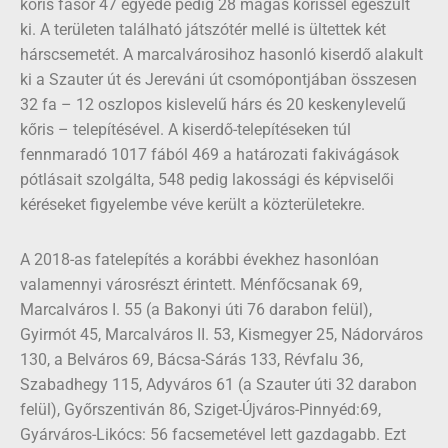
kőris fasor 47 egyede pedig 28 magas kőrissel egészült
ki. A területen található játszótér mellé is ültettek két
hárscsemetét. A marcalvárosihoz hasonló kiserdő alakult
ki a Szauter út és Jereváni út csomópontjában összesen
32 fa – 12 oszlopos kislevelű hárs és 20 keskenylevelű
kőris – telepítésével. A kiserdő-telepítéseken túl
fennmaradó 1017 fából 469 a határozati fakivágások
pótlásait szolgálta, 548 pedig lakossági és képviselői
kéréseket figyelembe véve került a közterületekre.
A 2018-as fatelepítés a korábbi évekhez hasonlóan
valamennyi városrészt érintett. Ménfőcsanak 69,
Marcalváros I. 55 (a Bakonyi úti 76 darabon felül),
Gyirmót 45, Marcalváros II. 53, Kismegyer 25, Nádorváros
130, a Belváros 69, Bácsa-Sárás 133, Révfalu 36,
Szabadhegy 115, Adyváros 61 (a Szauter úti 32 darabon
felül), Győrszentiván 86, Sziget-Újváros-Pinnyéd:69,
Gyárváros-Likócs: 56 facsemetével lett gazdagabb. Ezt