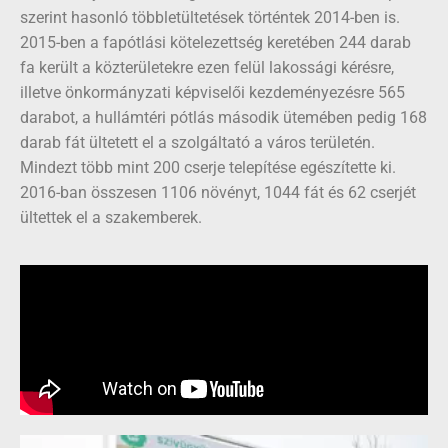
szerint hasonló többletültetések történtek 2014-ben is.
2015-ben a fapótlási kötelezettség keretében 244 darab
fa került a közterületekre ezen felül lakossági kérésre,
illetve önkormányzati képviselői kezdeményezésre 565
darabot, a hullámtéri pótlás második ütemében pedig 168
darab fát ültetett el a szolgáltató a város területén.
Mindezt több mint 200 cserje telepítése egészítette ki.
2016-ban összesen 1106 növényt, 1044 fát és 62 cserjét
ültettek el a szakemberek.