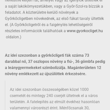
nevesítve kérjen fát, amelyet vagy az igénylők ültetnek el
a saját lakókörnyezetükben, vagy a Győr-Szol-ra bízzák a
feladatot. A közterületre kerülő növények a
Győrkőcligetben növekednek, az első fákat tavaly ültették
el. (A Győrkőcligetről és a faigénylés lehetőségeiről
részletes információk találhatóak a
www.gyorkocliget.hu
oldalon.)
Az idei szezonban a győrkőcligeti fák száma 73
darabbal nő, 37 oszlopos növény a fiú-, 36 gömbfa pedig
a leánygyermekeket szimbolizálja. Magánterületen 12
növény emlékezett az újszülöttek érkezésére.
Az idei szezonban összességében közel 1000
csemetét és mintegy 240 cserjét ültetnek el a város
területén. A fatelepítés az elmúlt évekhez hasonlóan
valamennyi városrészt érint. Ménfőcsanak 30,