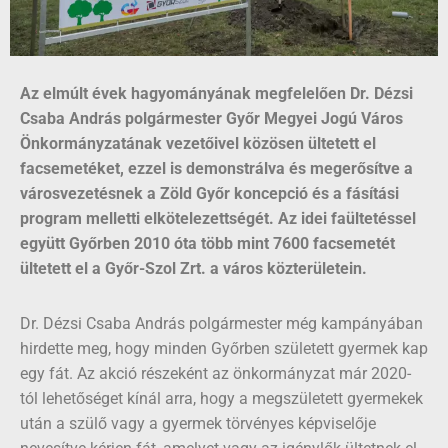
Az elmúlt évek hagyományának megfelelően Dr. Dézsi
Csaba András polgármester Győr Megyei Jogú Város
Önkormányzatának vezetőivel közösen ültetett el
facsemetéket, ezzel is demonstrálva és megerősítve a
városvezetésnek a Zöld Győr koncepció és a fásítási
program melletti elkötelezettségét. Az idei faültetéssel
együtt Győrben 2010 óta több mint 7600 facsemetét
ültetett el a Győr-Szol Zrt. a város közterületein.
Dr. Dézsi Csaba András polgármester még kampányában
hirdette meg, hogy minden Győrben született gyermek kap
egy fát. Az akció részeként az önkormányzat már 2020-
tól lehetőséget kínál arra, hogy a megszületett gyermekek
után a szülő vagy a gyermek törvényes képviselője