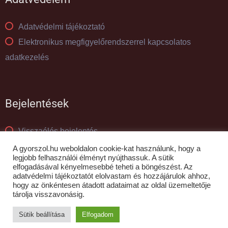
Adatvédelmi tájékoztató
Elektronikus megfigyelőrendszerrel kapcsolatos
adatkezelés
Bejelentések
Visszaélés bejelentés
Panaszkezelés
A gyorszol.hu weboldalon cookie-kat használunk, hogy a
legjobb felhasználói élményt nyújthassuk. A sütik
elfogadásával kényelmesebbé teheti a böngészést. Az
adatvédelmi tájékoztatót elolvastam és hozzájárulok ahhoz,
© GYŐR-SZOL Zrt - 2010- 2026
hogy az önkéntesen átadott adataimat az oldal üzemeltetője
tárolja visszavonásig.
Sütik beállítása
Elfogadom