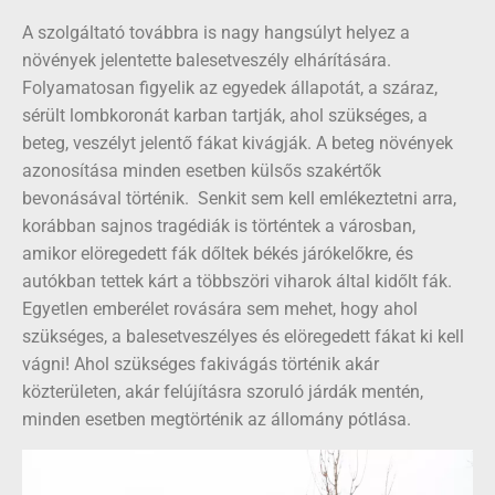
A szolgáltató továbbra is nagy hangsúlyt helyez a
növények jelentette balesetveszély elhárítására.
Folyamatosan figyelik az egyedek állapotát, a száraz,
sérült lombkoronát karban tartják, ahol szükséges, a
beteg, veszélyt jelentő fákat kivágják. A beteg növények
azonosítása minden esetben külsős szakértők
bevonásával történik. Senkit sem kell emlékeztetni arra,
korábban sajnos tragédiák is történtek a városban,
amikor elöregedett fák dőltek békés járókelőkre, és
autókban tettek kárt a többszöri viharok által kidőlt fák.
Egyetlen emberélet rovására sem mehet, hogy ahol
szükséges, a balesetveszélyes és elöregedett fákat ki kell
vágni! Ahol szükséges fakivágás történik akár
közterületen, akár felújításra szoruló járdák mentén,
minden esetben megtörténik az állomány pótlása.