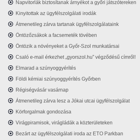
Napvitorlák biztosítanak árnyékot a győri játszótereken
Kinyitottak az ügyfélszolgálati irodák
Átmenetileg zárva tartanak ügyfélszolgálataink
Öntözőzsákok a facsemeték tövében
Öntözik a növényeket a Győr-Szol munkatársai
Csaló e-mail érkezhet „gyorszol.hu” végződésű címről!
Elmarad a szúnyoggyérítés
Földi kémiai szúnyoggyérítés Győrben
Régiségvásár vasárnap
Átmenetileg zárva lesz a Jókai utcai ügyfélszolgálat
Körforgalmak gondozása
Virágpiramisok, virágládák a közterületeken
Bezárt az ügyfélszolgálati iroda az ETO Parkban