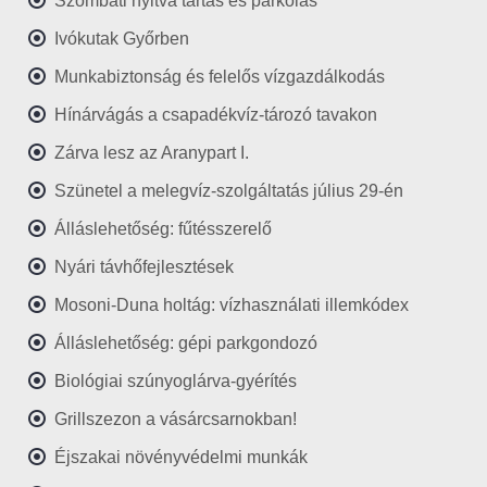
Szombati nyitva tartás és parkolás
Ivókutak Győrben
Munkabiztonság és felelős vízgazdálkodás
Hínárvágás a csapadékvíz-tározó tavakon
Zárva lesz az Aranypart I.
Szünetel a melegvíz-szolgáltatás július 29-én
Álláslehetőség: fűtésszerelő
Nyári távhőfejlesztések
Mosoni-Duna holtág: vízhasználati illemkódex
Álláslehetőség: gépi parkgondozó
Biológiai szúnyoglárva-gyérítés
Grillszezon a vásárcsarnokban!
Éjszakai növényvédelmi munkák