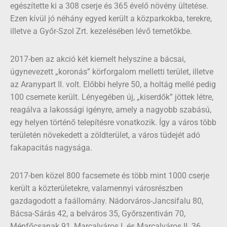
egészítette ki a 308 cserje és 365 évelő növény ültetése.
Ezen kívül jó néhány egyed került a közparkokba, terekre,
illetve a Győr-Szol Zrt. kezelésében lévő temetőkbe.
2017-ben az akció két kiemelt helyszíne a bácsai,
úgynevezett „koronás” körforgalom melletti terület, illetve
az Aranypart II. volt. Előbbi helyre 50, a holtág mellé pedig
100 csemete került. Lényegében új, „kiserdők” jöttek létre,
reagálva a lakossági igényre, amely a nagyobb szabású,
egy helyen történő telepítésre vonatkozik. Így a város több
területén növekedett a zöldterület, a város tüdejét adó
fakapacitás nagysága.
2017-ben közel 800 facsemete és több mint 1000 cserje
került a közterületekre, valamennyi városrészben
gazdagodott a faállomány. Nádorváros-Jancsifalu 80,
Bácsa-Sárás 42, a belváros 35, Győrszentiván 70,
Ménfőcsanak 91, Marcalváros I. és Marcalváros II. 36,