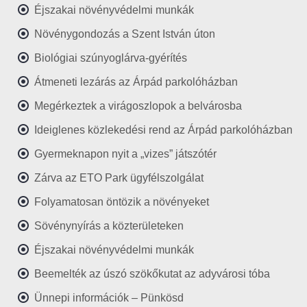
Éjszakai növényvédelmi munkák
Növénygondozás a Szent István úton
Biológiai szúnyoglárva-gyérítés
Átmeneti lezárás az Árpád parkolóházban
Megérkeztek a virágoszlopok a belvárosba
Ideiglenes közlekedési rend az Árpád parkolóházban
Gyermeknapon nyit a „vizes” játszótér
Zárva az ETO Park ügyfélszolgálat
Folyamatosan öntözik a növényeket
Sövénynyírás a közterületeken
Éjszakai növényvédelmi munkák
Beemelték az úszó szökőkutat az adyvárosi tóba
Ünnepi információk – Pünkösd