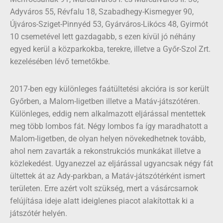
Adyváros 55, Révfalu 18, Szabadhegy-Kismegyer 90,
Újváros-Sziget-Pinnyéd 53, Gyárváros-Likócs 48, Gyirmót
10 csemetével lett gazdagabb, s ezen kívül jó néhány
egyed kerül a közparkokba, terekre, illetve a Győr-Szol Zrt.
kezelésében lévő temetőkbe.
2017-ben egy különleges faátültetési akcióra is sor került
Győrben, a Malom-ligetben illetve a Matáv-játszótéren.
Különleges, eddig nem alkalmazott eljárással mentettek
meg több lombos fát. Négy lombos fa így maradhatott a
Malom-ligetben, de olyan helyen növekedhetnek tovább,
ahol nem zavarták a rekonstrukciós munkákat illetve a
közlekedést. Ugyanezzel az eljárással ugyancsak négy fát
ültettek át az Ady-parkban, a Matáv-játszótérként ismert
területen. Erre azért volt szükség, mert a vásárcsarnok
felújítása ideje alatt ideiglenes piacot alakítottak ki a
játszótér helyén.