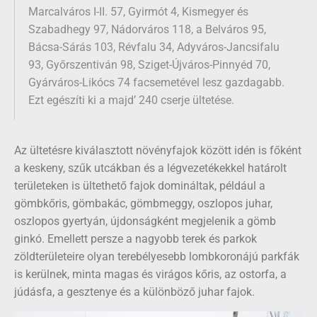
Marcalváros I-II. 57, Gyirmót 4, Kismegyer és
Szabadhegy 97, Nádorváros 118, a Belváros 95,
Bácsa-Sárás 103, Révfalu 34, Adyváros-Jancsifalu
93, Győrszentiván 98, Sziget-Újváros-Pinnyéd 70,
Gyárváros-Likócs 74 facsemetével lesz gazdagabb.
Ezt egészíti ki a majd’ 240 cserje ültetése.
Az ültetésre kiválasztott növényfajok között idén is főként
a keskeny, szűk utcákban és a légvezetékekkel határolt
területeken is ültethető fajok domináltak, például a
gömbkőris, gömbakác, gömbmeggy, oszlopos juhar,
oszlopos gyertyán, újdonságként megjelenik a gömb
ginkó. Emellett persze a nagyobb terek és parkok
zöldterületeire olyan terebélyesebb lombkoronájú parkfák
is kerülnek, minta magas és virágos kőris, az ostorfa, a
júdásfa, a gesztenye és a különböző juhar fajok.