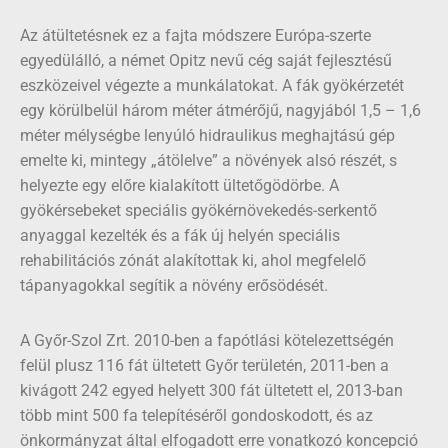
Az átültetésnek ez a fajta módszere Európa-szerte
egyedülálló, a német Opitz nevű cég saját fejlesztésű
eszközeivel végezte a munkálatokat. A fák gyökérzetét
egy körülbelül három méter átmérőjű, nagyjából 1,5 – 1,6
méter mélységbe lenyúló hidraulikus meghajtású gép
emelte ki, mintegy „átölelve” a növények alsó részét, s
helyezte egy előre kialakított ültetőgödörbe. A
gyökérsebeket speciális gyökérnövekedés-serkentő
anyaggal kezelték és a fák új helyén speciális
rehabilitációs zónát alakítottak ki, ahol megfelelő
tápanyagokkal segítik a növény erősödését.
A Győr-Szol Zrt. 2010-ben a fapótlási kötelezettségén
felül plusz 116 fát ültetett Győr területén, 2011-ben a
kivágott 242 egyed helyett 300 fát ültetett el, 2013-ban
több mint 500 fa telepítéséről gondoskodott, és az
önkormányzat által elfogadott erre vonatkozó koncepció