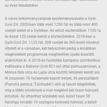
az éves feladatokat.
A város önkormányzatának kezdeményezésére a Győr-
Szol Zrt. 2020-ban több mint 1250 fát és több mint 400
cserjét ületet el a Győrben. Az előző esztendőben 1100 fa
és közel 120 cserje került a közterületekre. 2018-ban a
Győr-Szol Zrt. 1125 fát, 308 cserjét és 365 évelő növényt
ültetett el a városban, két helyszínen pedig a korábban
meghirdetett programnak megfelelően újabb kiserdőt
alakítottak ki. A 2018-as faültetési kampány szimbolikus
indítására a Bakonyi (volt 821-es) úttal párhuzamosan, a
Mónus Illés utca és Lajta utca közötti területen került sor.
Itt összesen 76 facsemete kapott helyet, 36 perzsafából
(Parrotia persica ‘Tűzmadár’) álló új fasort telepítettek,
míg a többi növénnyel a már meglévő két fasor hiányait
pótolták. Az úttesthez közelebb eső, külső fasor 58
hársfája további 10 oszlopos kislevelű hárssal, a belső