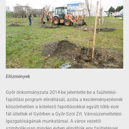
Előzmények
Győr önkormányzata 2014-be jelentette be a faültetési-
fapótlási program elindítását, azóta a kezdeményezésnek
köszönhetően a kötelező fapótlásokkal együtt több ezer
fát ültettek el Győrben a Győr-Szol Zrt. Városüzemeltetési
Igazgatóságának munkatársai. A város vezetői
szimbolikusan minden évben elindítják egy faültetéssel