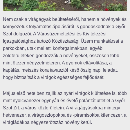
Nem csak a virágágyak beültetéséről, hanem a növények és
környezetük folyamatos ápolásáról is gondoskodnak a Győr-
Szol dolgozói. A Városüzemeltetési és Kivitelezési
Igazgatósághoz tartozó Köztisztasági Üzem munkatársai a
parkokban, utak mellett, körforgalmakban, egyéb
zöldterületeken gondozzák a növényeket, összesen több
mint ötezer négyzetméteren. A gyomok eltávolítása, a
kapálás, metszés kora tavasztól késő őszig napi feladat,
hogy biztosítsák a virágok egészséges fejlődését.
Május első heteiben zajlik az nyári virágok kiültetése is, több
mint nyolcvanezer egynyári és évelő palántát ültet el a Győr-
Szol Zrt. a város közterületein. A virágágyásokba mintegy
hetvenezer, a virágoszlopokba és -piramisokba kilencezer, a
virágládákba négyezerötszáz növény kerül.