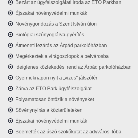
Bezárt az ügyfélszolgálati iroda az ETO Parkban
Éjszakai növényvédelmi munkák
Növénygondozás a Szent István úton
Biológiai szúnyoglárva-gyérítés
Átmeneti lezárás az Árpád parkolóházban
Megérkeztek a virágoszlopok a belvárosba
Ideiglenes közlekedési rend az Árpád parkolóházban
Gyermeknapon nyit a „vizes” játszótér
Zárva az ETO Park ügyfélszolgálat
Folyamatosan öntözik a növényeket
Sövénynyírás a közterületeken
Éjszakai növényvédelmi munkák
Beemelték az úszó szökőkutat az adyvárosi tóba