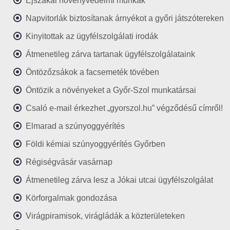
Éjszakai növényvédelmi munkák
Napvitorlák biztosítanak árnyékot a győri játszótereken
Kinyitottak az ügyfélszolgálati irodák
Átmenetileg zárva tartanak ügyfélszolgálataink
Öntözőzsákok a facsemeték tövében
Öntözik a növényeket a Győr-Szol munkatársai
Csaló e-mail érkezhet „gyorszol.hu” végződésű címről!
Elmarad a szúnyoggyérítés
Földi kémiai szúnyoggyérítés Győrben
Régiségvásár vasárnap
Átmenetileg zárva lesz a Jókai utcai ügyfélszolgálat
Körforgalmak gondozása
Virágpiramisok, virágládák a közterületeken