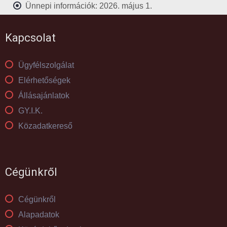
Ünnepi információk: 2026. május 1.
Kapcsolat
Ügyfélszolgálat
Elérhetőségek
Állásajánlatok
GY.I.K.
Közadatkereső
Cégünkről
Cégünkről
Alapadatok