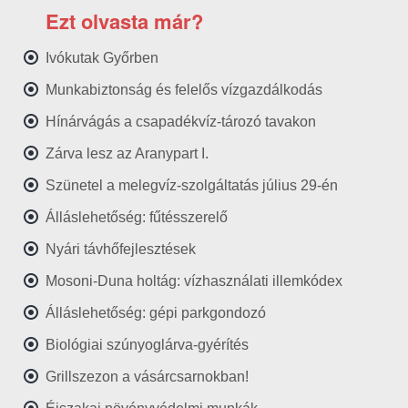
Ezt olvasta már?
Ivókutak Győrben
Munkabiztonság és felelős vízgazdálkodás
Hínárvágás a csapadékvíz-tározó tavakon
Zárva lesz az Aranypart I.
Szünetel a melegvíz-szolgáltatás július 29-én
Álláslehetőség: fűtésszerelő
Nyári távhőfejlesztések
Mosoni-Duna holtág: vízhasználati illemkódex
Álláslehetőség: gépi parkgondozó
Biológiai szúnyoglárva-gyérítés
Grillszezon a vásárcsarnokban!