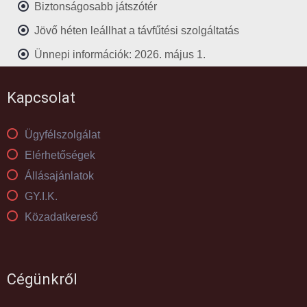
Biztonságosabb játszótér
Jövő héten leállhat a távfűtési szolgáltatás
Ünnepi információk: 2026. május 1.
Kapcsolat
Ügyfélszolgálat
Elérhetőségek
Állásajánlatok
GY.I.K.
Közadatkereső
Cégünkről