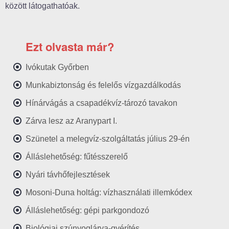
között látogathatóak.
Ezt olvasta már?
Ivókutak Győrben
Munkabiztonság és felelős vízgazdálkodás
Hínárvágás a csapadékvíz-tározó tavakon
Zárva lesz az Aranypart I.
Szünetel a melegvíz-szolgáltatás július 29-én
Álláslehetőség: fűtésszerelő
Nyári távhőfejlesztések
Mosoni-Duna holtág: vízhasználati illemkódex
Álláslehetőség: gépi parkgondozó
Biológiai szúnyoglárva-gyérítés