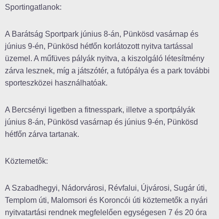
Sportingatlanok:
A Barátság Sportpark június 8-án, Pünkösd vasárnap és
június 9-én, Pünkösd hétfőn korlátozott nyitva tartással
üzemel. A műfüves pályák nyitva, a kiszolgáló létesítmény
zárva lesznek, míg a játszótér, a futópálya és a park további
sporteszközei használhatóak.
A Bercsényi ligetben a fitnesspark, illetve a sportpályák
június 8-án, Pünkösd vasárnap és június 9-én, Pünkösd
hétfőn zárva tartanak.
Köztemetők:
A Szabadhegyi, Nádorvárosi, Révfalui, Újvárosi, Sugár úti,
Templom úti, Malomsori és Koroncói úti köztemetők a nyári
nyitvatartási rendnek megfelelően egységesen 7 és 20 óra