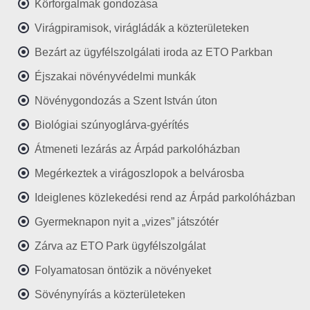
Körforgalmak gondozása
Virágpiramisok, virágládák a közterületeken
Bezárt az ügyfélszolgálati iroda az ETO Parkban
Éjszakai növényvédelmi munkák
Növénygondozás a Szent István úton
Biológiai szúnyoglárva-gyérítés
Átmeneti lezárás az Árpád parkolóházban
Megérkeztek a virágoszlopok a belvárosba
Ideiglenes közlekedési rend az Árpád parkolóházban
Gyermeknapon nyit a „vizes” játszótér
Zárva az ETO Park ügyfélszolgálat
Folyamatosan öntözik a növényeket
Sövénynyírás a közterületeken