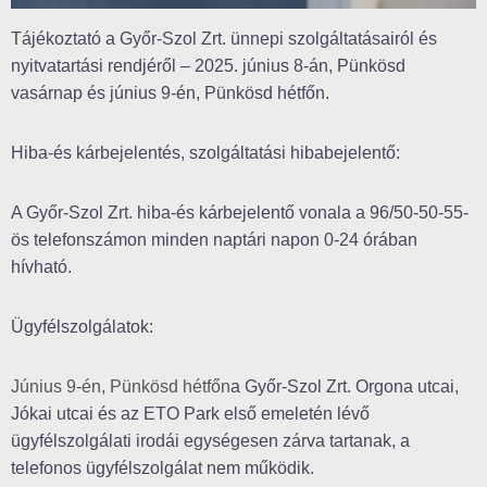
Tájékoztató a Győr-Szol Zrt. ünnepi szolgáltatásairól és
nyitvatartási rendjéről – 2025. június 8-án, Pünkösd
vasárnap és június 9-én, Pünkösd hétfőn.
Hiba-és kárbejelentés, szolgáltatási hibabejelentő:
A Győr-Szol Zrt. hiba-és kárbejelentő vonala a 96/50-50-55-
ös telefonszámon minden naptári napon 0-24 órában
hívható.
Ügyfélszolgálatok:
Június 9-én, Pünkösd hétfőn
a Győr-Szol Zrt. Orgona utcai,
Jókai utcai és az ETO Park első emeletén lévő
ügyfélszolgálati irodái egységesen zárva tartanak, a
telefonos ügyfélszolgálat nem működik.