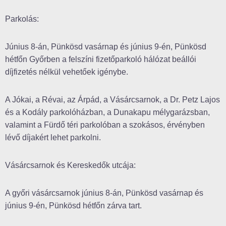
Parkolás:
Június 8-án, Pünkösd vasárnap és június 9-én, Pünkösd
hétfőn Győrben a felszíni fizetőparkoló hálózat beállói
díjfizetés nélkül vehetőek igénybe.
A Jókai, a Révai, az Árpád, a Vásárcsarnok, a Dr. Petz Lajos
és a Kodály parkolóházban, a Dunakapu mélygarázsban,
valamint a Fürdő téri parkolóban a szokásos, érvényben
lévő díjakért lehet parkolni.
Vásárcsarnok és Kereskedők utcája:
A győri vásárcsarnok június 8-án, Pünkösd vasárnap és
június 9-én, Pünkösd hétfőn zárva tart.