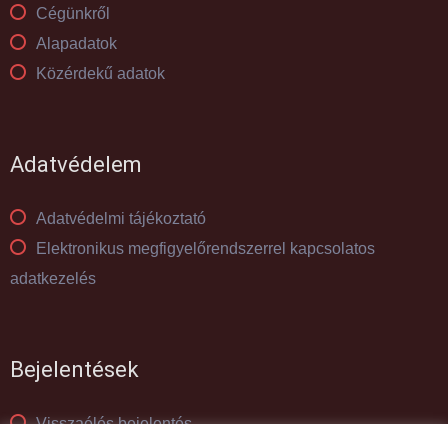
Cégünkről
Alapadatok
Közérdekű adatok
Adatvédelem
Adatvédelmi tájékoztató
Elektronikus megfigyelőrendszerrel kapcsolatos
adatkezelés
Bejelentések
Visszaélés bejelentés