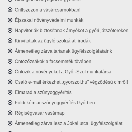
Grillszezon a vásárcsarnokban!
Éjszakai növényvédelmi munkák
Napvitorlák biztosítanak árnyékot a győri játszótereken
Kinyitottak az ügyfélszolgálati irodák
Átmenetileg zárva tartanak ügyfélszolgálataink
Öntözőzsákok a facsemeték tövében
Öntözik a növényeket a Győr-Szol munkatársai
Csaló e-mail érkezhet „gyorszol.hu” végződésű címről!
Elmarad a szúnyoggyérítés
Földi kémiai szúnyoggyérítés Győrben
Régiségvásár vasárnap
Átmenetileg zárva lesz a Jókai utcai ügyfélszolgálat