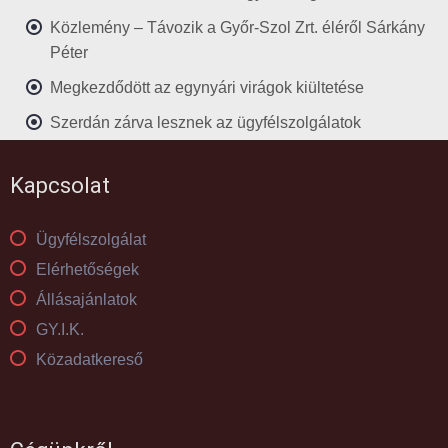
Közlemény – Távozik a Győr-Szol Zrt. éléről Sárkány
Péter
Megkezdődött az egynyári virágok kiültetése
Szerdán zárva lesznek az ügyfélszolgálatok
Kapcsolat
Ügyfélszolgálat
Elérhetőségek
Állásajánlatok
GY.I.K.
Közadatkereső