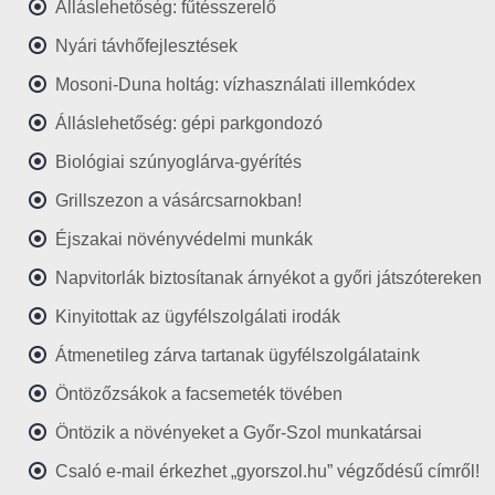
Álláslehetőség: fűtésszerelő
Nyári távhőfejlesztések
Mosoni-Duna holtág: vízhasználati illemkódex
Álláslehetőség: gépi parkgondozó
Biológiai szúnyoglárva-gyérítés
Grillszezon a vásárcsarnokban!
Éjszakai növényvédelmi munkák
Napvitorlák biztosítanak árnyékot a győri játszótereken
Kinyitottak az ügyfélszolgálati irodák
Átmenetileg zárva tartanak ügyfélszolgálataink
Öntözőzsákok a facsemeték tövében
Öntözik a növényeket a Győr-Szol munkatársai
Csaló e-mail érkezhet „gyorszol.hu” végződésű címről!