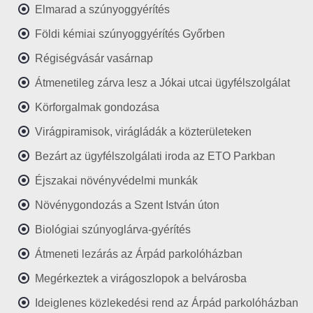
Elmarad a szúnyoggyérítés
Földi kémiai szúnyoggyérítés Győrben
Régiségvásár vasárnap
Átmenetileg zárva lesz a Jókai utcai ügyfélszolgálat
Körforgalmak gondozása
Virágpiramisok, virágládák a közterületeken
Bezárt az ügyfélszolgálati iroda az ETO Parkban
Éjszakai növényvédelmi munkák
Növénygondozás a Szent István úton
Biológiai szúnyoglárva-gyérítés
Átmeneti lezárás az Árpád parkolóházban
Megérkeztek a virágoszlopok a belvárosba
Ideiglenes közlekedési rend az Árpád parkolóházban