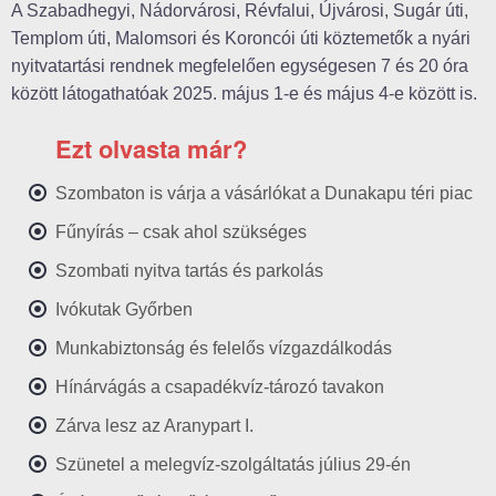
A Szabadhegyi, Nádorvárosi, Révfalui, Újvárosi, Sugár úti,
Templom úti, Malomsori és Koroncói úti köztemetők a nyári
nyitvatartási rendnek megfelelően egységesen 7 és 20 óra
között látogathatóak 2025. május 1-e és május 4-e között is.
Ezt olvasta már?
Szombaton is várja a vásárlókat a Dunakapu téri piac
Fűnyírás – csak ahol szükséges
Szombati nyitva tartás és parkolás
Ivókutak Győrben
Munkabiztonság és felelős vízgazdálkodás
Hínárvágás a csapadékvíz-tározó tavakon
Zárva lesz az Aranypart I.
Szünetel a melegvíz-szolgáltatás július 29-én