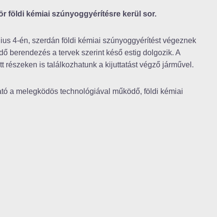
r földi kémiai szúnyoggyérítésre kerül sor.
us 4-én, szerdán földi kémiai szúnyoggyérítést végeznek
ő berendezés a tervek szerint késő estig dolgozik. A
tt részeken is találkozhatunk a kijuttatást végző járművel.
ató a melegködös technológiával működő, földi kémiai