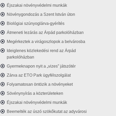
Éjszakai növényvédelmi munkák
Növénygondozás a Szent István úton
Biológiai szúnyoglárva-gyérítés
Átmeneti lezárás az Árpád parkolóházban
Megérkeztek a virágoszlopok a belvárosba
Ideiglenes közlekedési rend az Árpád
parkolóházban
Gyermeknapon nyit a „vizes” játszótér
Zárva az ETO Park ügyfélszolgálat
Folyamatosan öntözik a növényeket
Sövénynyírás a közterületeken
Éjszakai növényvédelmi munkák
Beemelték az úszó szökőkutat az adyvárosi