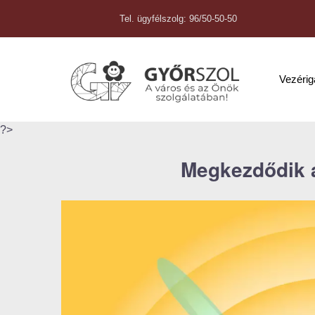
Tel. ügyfélszolg: 96/50-50-50
Vezéri
?>
Megkezdődik 