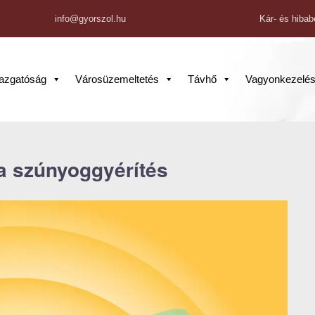
info@gyorszol.hu
Kár- és hibab
gazgatóság
Városüzemeltetés
Távhő
Vagyonkezelé
a szúnyoggyérítés