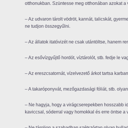
otthonukban. Szüntesse meg otthonában azokat a v
– Az udvaron tárolt vödröt, kannát, talicskát, gyerme
ne tudjon összegyűlni.
– Az állatok itatóvizét ne csak utántöltse, hanem re
– Az esővízgyűjtő hordót, víztárolót, stb. fedje le va
– Az ereszcsatornát, vízelvezető árkot tartsa karb
– A takaróponyvát, mezőgazdasági fóliát, stb. olyan 
– Ne hagyja, hogy a virágcserepekben hosszabb ideig
kaviccsal, sóderral vagy homokkal és erre öntse a v
– Ne tároljon a szabadban szétszórtan olyan hullad