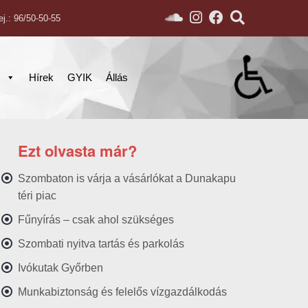
ej.: 96/50-50-55
s
Hírek
GYIK
Állás
Ezt olvasta már?
Szombaton is várja a vásárlókat a Dunakapu
téri piac
Fűnyírás – csak ahol szükséges
Szombati nyitva tartás és parkolás
Ivókutak Győrben
Munkabiztonság és felelős vízgazdálkodás