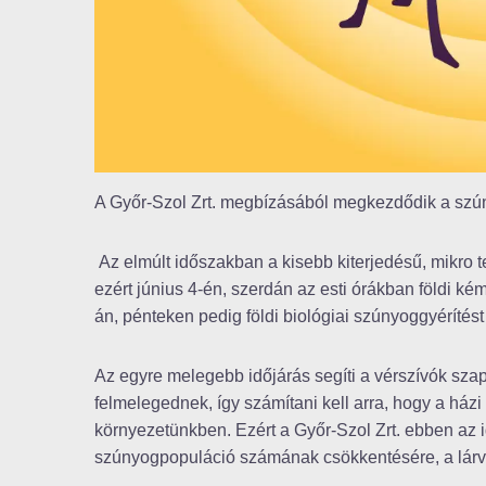
A Győr-Szol Zrt. megbízásából megkezdődik a szú
Az elmúlt időszakban a kisebb kiterjedésű, mikro 
ezért június 4-én, szerdán az esti órákban földi kém
án, pénteken pedig földi biológiai szúnyoggyérítést
Az egyre melegebb időjárás segíti a vérszívók sza
felmelegednek, így számítani kell arra, hogy a h
környezetünkben. Ezért a Győr-Szol Zrt. ebben az i
szúnyogpopuláció számának csökkentésére, a lár