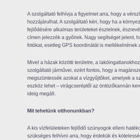
A szolgáltató felhívja a figyelmet arra, hogy a vérs
hozzájárulhat. A szolgáltató kéri, hogy ha a körny
fejlődésére alkalmas területeket észlelnek, észrev
címen jelezzék a győriek. Nagy segítséget jelent, 
fotókat, esetleg GPS koordinátát is mellékelnének 
Mivel a házak közötti területre, a lakóingatlanokho
szolgáltató járművei, ezért fontos, hogy a magán
megszüntessék azokat a vízgyűjtőket, amelyek a s
eszköz lehet – virágcseréptől az öntözőkannán ker
ideig megáll.
Mit tehetünk otthonunkban?
A kis vízfelületeken fejlődő szúnyogok elleni haté
szükséges felhívni arra, hogy érdekük és kötele