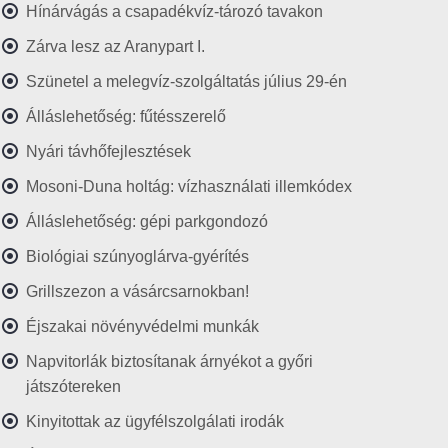
Hínárvágás a csapadékvíz-tározó tavakon
Zárva lesz az Aranypart I.
Szünetel a melegvíz-szolgáltatás július 29-én
Álláslehetőség: fűtésszerelő
Nyári távhőfejlesztések
Mosoni-Duna holtág: vízhasználati illemkódex
Álláslehetőség: gépi parkgondozó
Biológiai szúnyoglárva-gyérítés
Grillszezon a vásárcsarnokban!
Éjszakai növényvédelmi munkák
Napvitorlák biztosítanak árnyékot a győri
játszótereken
Kinyitottak az ügyfélszolgálati irodák