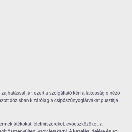
jhatással jár, ezért a szolgáltató kéri a lakosság elnéző
mazott dózisban kizárólag a csípőszúnyoglárvákat pusztítja
gyermekjátékokat, élelmiszereket, evőeszközöket, a
olt összegyűjteni vagy letakarni. A kezelés idejére és az