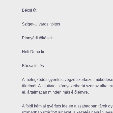
Bécsi út
Sziget-Újvárosi töltés
Pinnyédi töltések
Holt Duna krt.
Bácsa töltés
A melegködös gyérítést végző szerkezet működése za
türelmét. A kijuttatott környezetbarát szer az alkal
el, ártalmatlan minden más élőlényre.
A földi kémiai gyérítés idején a szabadban tárolt 
szabadban szárított ruhákat, a kezelés napján javas