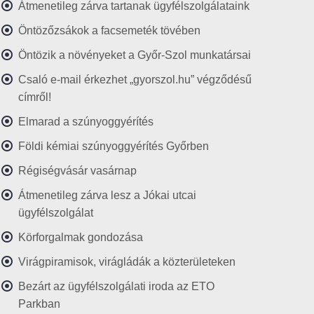
Átmenetileg zárva tartanak ügyfélszolgálataink
Öntözőzsákok a facsemeték tövében
Öntözik a növényeket a Győr-Szol munkatársai
Csaló e-mail érkezhet „gyorszol.hu” végződésű
címről!
Elmarad a szúnyoggyérítés
Földi kémiai szúnyoggyérítés Győrben
Régiségvásár vasárnap
Átmenetileg zárva lesz a Jókai utcai
ügyfélszolgálat
Körforgalmak gondozása
Virágpiramisok, virágládák a közterületeken
Bezárt az ügyfélszolgálati iroda az ETO
Parkban