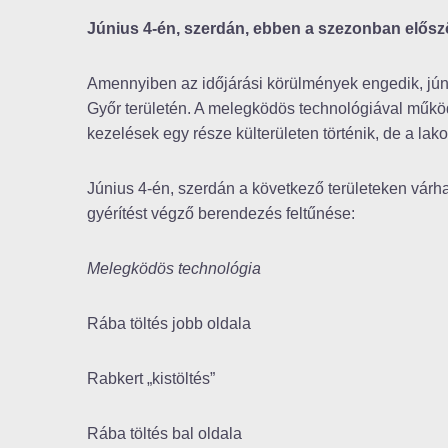
Június 4-én, szerdán, ebben a szezonban előszö
Amennyiben az időjárási körülmények engedik, júni
Győr területén. A melegködös technológiával működ
kezelések egy része külterületen történik, de a lako
Június 4-én, szerdán a következő területeken várh
gyérítést végző berendezés feltűnése:
Melegködös technológia
Rába töltés jobb oldala
Rabkert „kistöltés”
Rába töltés bal oldala