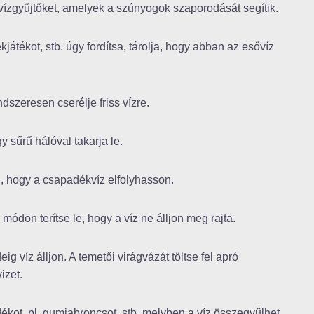
ízgyűjtőket, amelyek a szúnyogok szaporodását segítik.
kjátékot, stb. úgy fordítsa, tárolja, hogy abban az esővíz
ndszeresen cserélje friss vízre.
gy sűrű hálóval takarja le.
an, hogy a csapadékvíz elfolyhasson.
módon terítse le, hogy a víz ne álljon meg rajta.
 víz álljon. A temetői virágvázát töltse fel apró
izet.
ékot, pl. gumiabroncsot, stb. melyben a víz összegyűlhet.