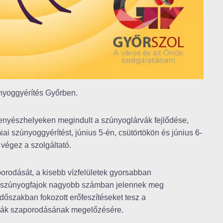
nyoggyérítés Győrben.
tenyészhelyeken megindult a szúnyoglárvák fejlődése,
iai szúnyoggyérítést, június 5-én, csütörtökön és június 6-
 végez a szolgáltató.
porodását, a kisebb vízfelületek gyorsabban
ázi szúnyogfajok nagyobb számban jelennek meg
dőszakban fokozott erőfeszítéseket tesz a
vák szaporodásának megelőzésére.