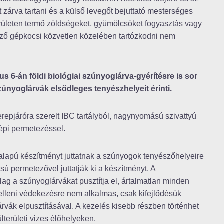
t zárva tartani és a külső levegőt bejuttató mesterséges
erületen termő zöldségeket, gyümölcsöket fogyasztás vagy
égző gépkocsi közvetlen közelében tartózkodni nem
us 6-án földi biológiai szúnyoglárva-gyérítésre is sor
zúnyoglárvák elsődleges tenyészhelyeit érinti.
terepjáróra szerelt IBC tartályból, nagynyomású szivattyú
épi permetezéssel.
m alapú készítményt juttatnak a szúnyogok tenyészőhelyeire
sú permetezővel juttatják ki a készítményt. A
lag a szúnyoglárvákat pusztítja el, ártalmatlan minden
 elleni védekezésre nem alkalmas, csak kifejlődésük
árvák elpusztításával. A kezelés kisebb részben történhet
lterületi vizes élőhelyeken.