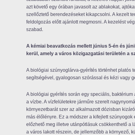
azt követő egy órában javasolt az ablakokat, ajtóka
szellőztető berendezéseket kikapcsolni. A kezelt t
feldolgozás előtt ajánlott megmosni. A kezelést v
szabad.
A kémiai beavatkozás mellett június 5-én és júni
kerül, amely a város közigazgatási területén a s
A biológiai szúnyoglárva-gyérítés történhet platós 
segítségével, gyalogosan szórással és kézi vagy g
A biológiai gyérítés során egy speciális, baktériu
a vízbe. A vízfelületekre járműre szerelt nagynyomá
környezetbarát szer az alkalmazott dózisban kizáró
más élőlényre. Ez a módszer a kifejlett szúnyogok
előzhető meg illetve utánpótlásuk csökkenthető a l
a város lakott részein, de jellemzőbb a környező, kü