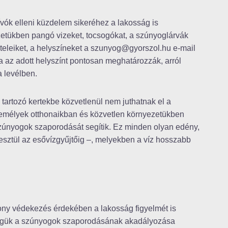
zívók elleni küzdelem sikeréhez a lakosság is
ezetükben pangó vizeket, tocsogókat, a szúnyoglárvák
ételeiket, a helyszíneket a szunyog@gyorszol.hu e-mail
ha az adott helyszínt pontosan meghatározzák, arról
a levélben.
z tartozó kertekbe közvetlenül nem juthatnak el a
személyek otthonaikban és közvetlen környezetükben
zúnyogok szaporodását segítik. Ez minden olyan edény,
esztül az esővízgyűjtőig –, melyekben a víz hosszabb
kony védekezés érdekében a lakosság figyelmét is
sségük a szúnyogok szaporodásának akadályozása