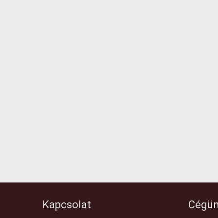
Kapcsolat
Cégün