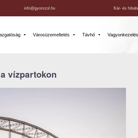
info@gyorszol.hu
Kár- és hibab
gazgatóság
Városüzemeltetés
Távhő
Vagyonkezelé
a vízpartokon