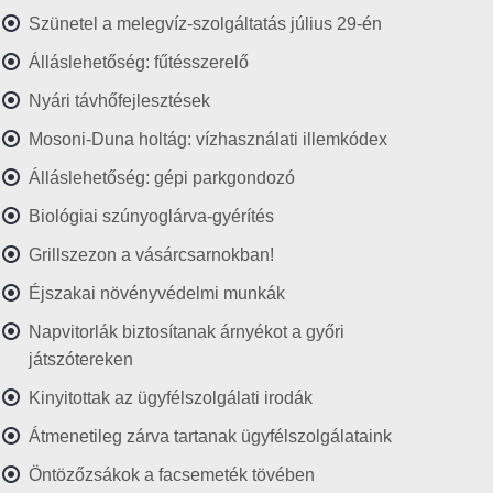
Szünetel a melegvíz-szolgáltatás július 29-én
Álláslehetőség: fűtésszerelő
Nyári távhőfejlesztések
Mosoni-Duna holtág: vízhasználati illemkódex
Álláslehetőség: gépi parkgondozó
Biológiai szúnyoglárva-gyérítés
Grillszezon a vásárcsarnokban!
Éjszakai növényvédelmi munkák
Napvitorlák biztosítanak árnyékot a győri
játszótereken
Kinyitottak az ügyfélszolgálati irodák
Átmenetileg zárva tartanak ügyfélszolgálataink
Öntözőzsákok a facsemeték tövében