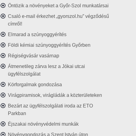
Öntözik a növényeket a Győr-Szol munkatársai
Csaló e-mail érkezhet „gyorszol.hu” végződésű
címről!
Elmarad a szúnyoggyérítés
Földi kémiai szúnyoggyérítés Győrben
Régiségvásár vasárnap
Átmenetileg zárva lesz a Jókai utcai
ügyfélszolgálat
Körforgalmak gondozása
Virágpiramisok, virágládák a közterületeken
Bezárt az ügyfélszolgálati iroda az ETO
Parkban
Éjszakai növényvédelmi munkák
Növénygondozás a Szent István úton