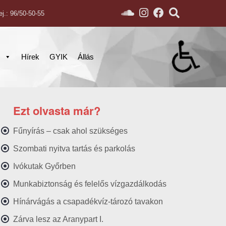
ej.: 96/50-50-55
s
Hírek
GYIK
Állás
Ezt olvasta már?
Fűnyírás – csak ahol szükséges
Szombati nyitva tartás és parkolás
Ivókutak Győrben
Munkabiztonság és felelős vízgazdálkodás
Hínárvágás a csapadékvíz-tározó tavakon
Zárva lesz az Aranypart I.