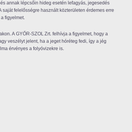
n és annak lépcsőin hideg esetén lefagyás, jegesedés
 saját felelősségre használt közterületen érdemes erre
 a figyelmet.
vakon. A GYŐR-SZOL Zrt. felhívja a figyelmet, hogy a
y veszélyt jelent, ha a jeget hóréteg fedi, így a jég
lma érvényes a folyóvizekre is.