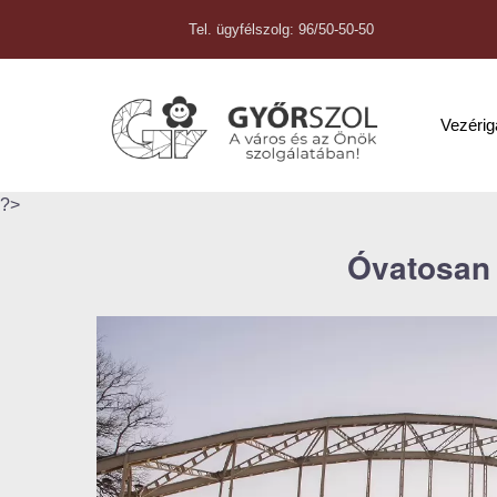
Tel. ügyfélszolg: 96/50-50-50
Vezéri
?>
Óvatosan 