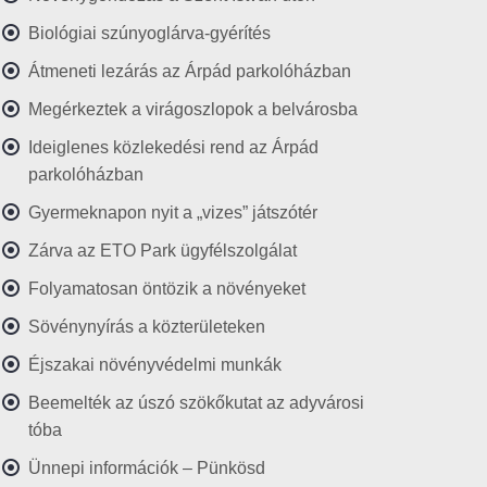
Biológiai szúnyoglárva-gyérítés
Átmeneti lezárás az Árpád parkolóházban
Megérkeztek a virágoszlopok a belvárosba
Ideiglenes közlekedési rend az Árpád
parkolóházban
Gyermeknapon nyit a „vizes” játszótér
Zárva az ETO Park ügyfélszolgálat
Folyamatosan öntözik a növényeket
Sövénynyírás a közterületeken
Éjszakai növényvédelmi munkák
Beemelték az úszó szökőkutat az adyvárosi
tóba
Ünnepi információk – Pünkösd