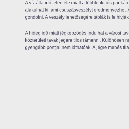
A víz állandó jelenléte miatt a többfunkciós padká
alakulhat ki, ami csúszásveszélyt eredményezhet. A
gondolni. A veszély lehetőségére táblák is felhívják
A hideg idő miatt jégképződés indulhat a városi ta
közterületi tavak jegére tilos rámenni. Különösen nag
gyengébb pontjai nem láthatóak. A jégre menés tila