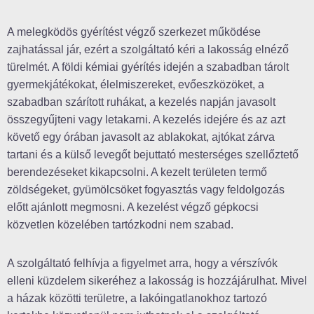
A melegködös gyérítést végző szerkezet működése
zajhatással jár, ezért a szolgáltató kéri a lakosság elnéző
türelmét. A földi kémiai gyérítés idején a szabadban tárolt
gyermekjátékokat, élelmiszereket, evőeszközöket, a
szabadban szárított ruhákat, a kezelés napján javasolt
összegyűjteni vagy letakarni. A kezelés idejére és az azt
követő egy órában javasolt az ablakokat, ajtókat zárva
tartani és a külső levegőt bejuttató mesterséges szellőztető
berendezéseket kikapcsolni. A kezelt területen termő
zöldségeket, gyümölcsöket fogyasztás vagy feldolgozás
előtt ajánlott megmosni. A kezelést végző gépkocsi
közvetlen közelében tartózkodni nem szabad.
A szolgáltató felhívja a figyelmet arra, hogy a vérszívók
elleni küzdelem sikeréhez a lakosság is hozzájárulhat. Mivel
a házak közötti területre, a lakóingatlanokhoz tartozó