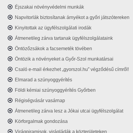
Éjszakai növényvédelmi munkák
Napvitorlák biztosítanak árnyékot a győri játszótereken
Kinyitottak az ügyfélszolgálati irodák
Átmenetileg zárva tartanak ügyfélszolgálataink
Öntözőzsákok a facsemeték tövében
Öntözik a növényeket a Győr-Szol munkatársai
Csaló e-mail érkezhet „gyorszol.hu” végződésű címről!
Elmarad a szúnyoggyérítés
Földi kémiai szúnyoggyérítés Győrben
Régiségvásár vasárnap
Átmenetileg zárva lesz a Jókai utcai ügyfélszolgálat
Körforgalmak gondozása
Virágpiramisok, virágládák a közterületeken