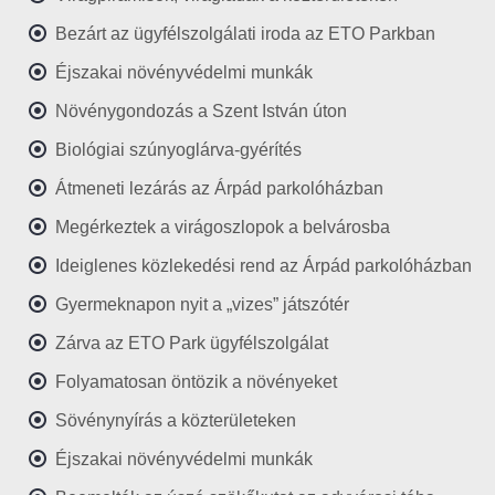
Bezárt az ügyfélszolgálati iroda az ETO Parkban
Éjszakai növényvédelmi munkák
Növénygondozás a Szent István úton
Biológiai szúnyoglárva-gyérítés
Átmeneti lezárás az Árpád parkolóházban
Megérkeztek a virágoszlopok a belvárosba
Ideiglenes közlekedési rend az Árpád parkolóházban
Gyermeknapon nyit a „vizes” játszótér
Zárva az ETO Park ügyfélszolgálat
Folyamatosan öntözik a növényeket
Sövénynyírás a közterületeken
Éjszakai növényvédelmi munkák