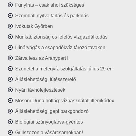
Fűnyírás – csak ahol szükséges
Szombati nyitva tartás és parkolás
Ivókutak Győrben
Munkabiztonság és felelős vízgazdálkodás
Hínárvágás a csapadékvíz-tározó tavakon
Zárva lesz az Aranypart I.
Szünetel a melegvíz-szolgáltatás július 29-én
Álláslehetőség: fűtésszerelő
Nyári távhőfejlesztések
Mosoni-Duna holtág: vízhasználati illemkódex
Álláslehetőség: gépi parkgondozó
Biológiai szúnyoglárva-gyérítés
Grillszezon a vásárcsarnokban!