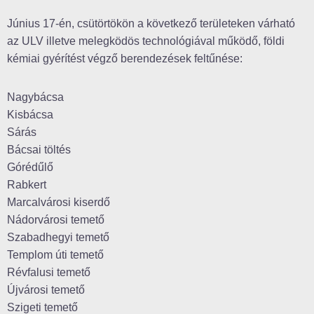
Június 17-én, csütörtökön a következő területeken várható
az ULV illetve melegködös technológiával működő, földi
kémiai gyérítést végző berendezések feltűnése:
Nagybácsa
Kisbácsa
Sárás
Bácsai töltés
Górédűlő
Rabkert
Marcalvárosi kiserdő
Nádorvárosi temető
Szabadhegyi temető
Templom úti temető
Révfalusi temető
Újvárosi temető
Szigeti temető