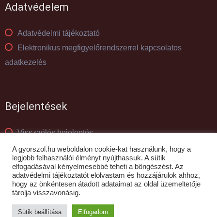
Adatvédelem
Adatvédelmi tájékoztató
Elektronikus megfigyelőrendszerrel kapcsolatos
adatkezelés
Bejelentések
Visszaélés bejelentés
Panaszkezelés
A gyorszol.hu weboldalon cookie-kat használunk, hogy a
legjobb felhasználói élményt nyújthassuk. A sütik
elfogadásával kényelmesebbé teheti a böngészést. Az
adatvédelmi tájékoztatót elolvastam és hozzájárulok ahhoz,
© GYŐR-SZOL Zrt - 2010- 2026
hogy az önkéntesen átadott adataimat az oldal üzemeltetője
tárolja visszavonásig.
Sütik beállítása
Elfogadom