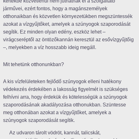
kertekbe közvetlenül nem juthatnak el a szolgáltató
járművei, ezért fontos, hogy a magánszemélyek
otthonaikban és közvetlen környezetükben megszüntessék
azokat a vízgyűjtőket, amelyek a szúnyogok szaporodását
segítik. Ez minden olyan edény, eszköz lehet –
virágcseréptől az öntözőkannán keresztül az esővízgyűjtőig
–, melyekben a víz hosszabb ideig megáll.
Mit tehetünk otthonunkban?
A kis vízfelületeken fejlődő szúnyogok elleni hatékony
védekezés érdekében a lakosság figyelmét is szükséges
felhívni arra, hogy érdekük és kötelességük a szúnyogok
szaporodásának akadályozása otthonukban. Szüntesse
meg otthonában azokat a vízgyűjtőket, amelyek a
szúnyogok szaporodását segítik.
Az udvaron tárolt vödröt, kannát, talicskát,