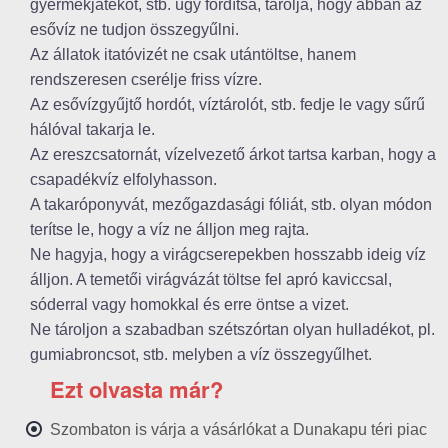
gyermekjátékot, stb. úgy fordítsa, tárolja, hogy abban az
esővíz ne tudjon összegyűlni.
Az állatok itatóvizét ne csak utántöltse, hanem
rendszeresen cserélje friss vízre.
Az esővízgyűjtő hordót, víztárolót, stb. fedje le vagy sűrű
hálóval takarja le.
Az ereszcsatornát, vízelvezető árkot tartsa karban, hogy a
csapadékvíz elfolyhasson.
A takaróponyvát, mezőgazdasági fóliát, stb. olyan módon
terítse le, hogy a víz ne álljon meg rajta.
Ne hagyja, hogy a virágcserepekben hosszabb ideig víz
álljon. A temetői virágvázát töltse fel apró kaviccsal,
sóderral vagy homokkal és erre öntse a vizet.
Ne tároljon a szabadban szétszórtan olyan hulladékot, pl.
gumiabroncsot, stb. melyben a víz összegyűlhet.
Ezt olvasta már?
Szombaton is várja a vásárlókat a Dunakapu téri piac