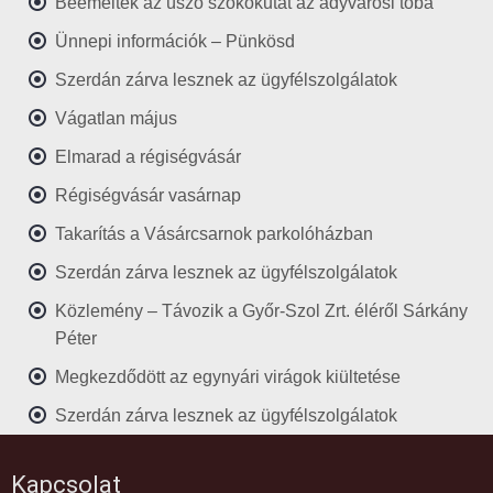
Beemelték az úszó szökőkutat az adyvárosi tóba
Ünnepi információk – Pünkösd
Szerdán zárva lesznek az ügyfélszolgálatok
Vágatlan május
Elmarad a régiségvásár
Régiségvásár vasárnap
Takarítás a Vásárcsarnok parkolóházban
Szerdán zárva lesznek az ügyfélszolgálatok
Közlemény – Távozik a Győr-Szol Zrt. éléről Sárkány
Péter
Megkezdődött az egynyári virágok kiültetése
Szerdán zárva lesznek az ügyfélszolgálatok
Kapcsolat