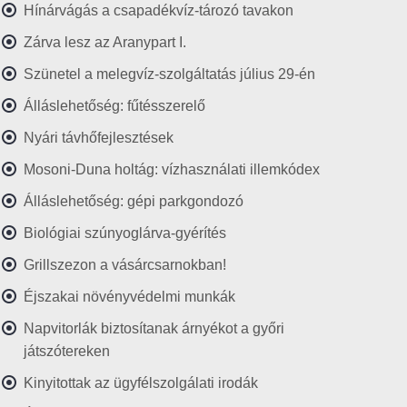
Hínárvágás a csapadékvíz-tározó tavakon
Zárva lesz az Aranypart I.
Szünetel a melegvíz-szolgáltatás július 29-én
Álláslehetőség: fűtésszerelő
Nyári távhőfejlesztések
Mosoni-Duna holtág: vízhasználati illemkódex
Álláslehetőség: gépi parkgondozó
Biológiai szúnyoglárva-gyérítés
Grillszezon a vásárcsarnokban!
Éjszakai növényvédelmi munkák
Napvitorlák biztosítanak árnyékot a győri
játszótereken
Kinyitottak az ügyfélszolgálati irodák