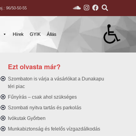
ej.: 96/50-50-55
s
Hírek
GYIK
Állás
Ezt olvasta már?
Szombaton is várja a vásárlókat a Dunakapu
téri piac
Fűnyírás – csak ahol szükséges
Szombati nyitva tartás és parkolás
Ivókutak Győrben
Munkabiztonság és felelős vízgazdálkodás