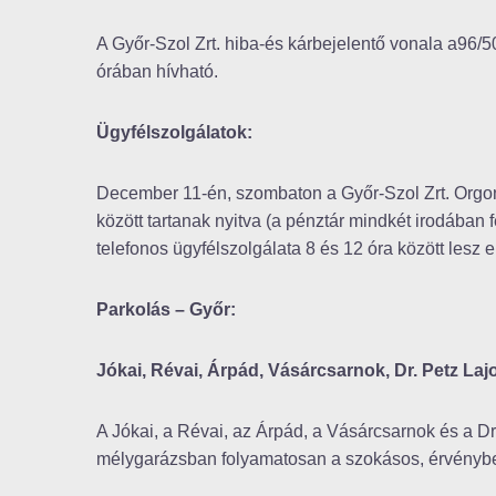
A Győr-Szol Zrt. hiba-és kárbejelentő vonala a96
órában hívható.
Ügyfélszolgálatok:
December 11-én, szombaton a Győr-Szol Zrt. Orgona 
között tartanak nyitva (a pénztár mindkét irodában
telefonos ügyfélszolgálata 8 és 12 óra között lesz e
Parkolás – Győr:
Jókai, Révai, Árpád, Vásárcsarnok, Dr. Petz L
A Jókai, a Révai, az Árpád, a Vásárcsarnok és a D
mélygarázsban folyamatosan a szokásos, érvényben 