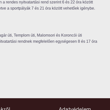
 rendes nyitvatartási rend szerint 6 és 22 óra között
letve a sportpályák 7 és 21 óra között vehetőek igénybe.
gár úti, Templom úti, Malomsori és Koroncói úti
itvatartási rendnek megfelelően egységesen 8 és 17 óra
kről
Adatvédelem