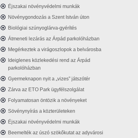
Éjszakai növényvédelmi munkák
Növénygondozás a Szent István úton
Biológiai szúnyoglárva-gyérítés
Átmeneti lezárás az Árpád parkolóházban
Megérkeztek a virágoszlopok a belvárosba
Ideiglenes közlekedési rend az Árpád
parkolóházban
Gyermeknapon nyit a „vizes” játszótér
Zárva az ETO Park ügyfélszolgálat
Folyamatosan öntözik a növényeket
Sövénynyírás a közterületeken
Éjszakai növényvédelmi munkák
Beemelték az úszó szökőkutat az adyvárosi