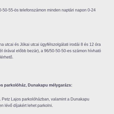
/50-50-55-ös telefonszámon minden naptári napon 0-24
utcai és Jókai utcai ügyfélszolgálati irodái 8 és 12 óra
 fél órával előbb bezár), a 96/50-50-50-es számon hívható
lérhető.
ajos parkolóház, Dunakapu mélygarázs:
r. Petz Lajos parkolóházban, valamint a Dunakapu
lévő díjakért lehet parkolni.