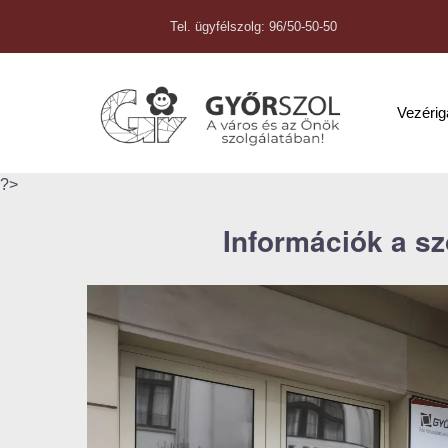
Tel. ügyfélszolg: 96/50-50-50
Vezéri
?>
Információk a s