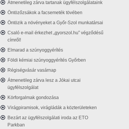
Átmenetileg zárva tartanak ügyfélszolgálataink
Öntözőzsákok a facsemeték tövében
Öntözik a növényeket a Győr-Szol munkatársai
Csaló e-mail érkezhet „gyorszol.hu” végződésű
címről!
Elmarad a szúnyoggyérítés
Földi kémiai szúnyoggyérítés Győrben
Régiségvásár vasárnap
Átmenetileg zárva lesz a Jókai utcai
ügyfélszolgálat
Körforgalmak gondozása
Virágpiramisok, virágládák a közterületeken
Bezárt az ügyfélszolgálati iroda az ETO
Parkban