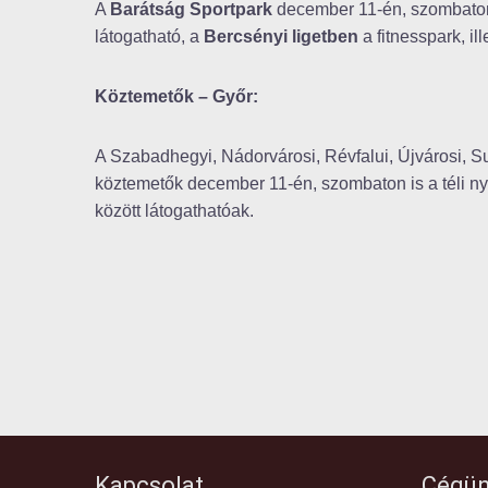
A
Barátság Sportpark
december 11-én, szombaton a
látogatható, a
Bercsényi ligetben
a fitnesspark, il
Köztemetők – Győr:
A Szabadhegyi, Nádorvárosi, Révfalui, Újvárosi, Su
köztemetők december 11-én, szombaton is a téli ny
között látogathatóak.
Kapcsolat
Cégün