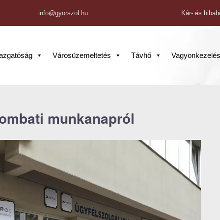
info@gyorszol.hu
Kár- és hibab
gazgatóság
Városüzemeltetés
Távhő
Vagyonkezelé
zombati munkanapról