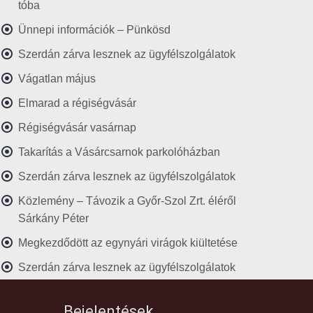
tóba
Ünnepi információk – Pünkösd
Szerdán zárva lesznek az ügyfélszolgálatok
Vágatlan május
Elmarad a régiségvásár
Régiségvásár vasárnap
Takarítás a Vásárcsarnok parkolóházban
Szerdán zárva lesznek az ügyfélszolgálatok
Közlemény – Távozik a Győr-Szol Zrt. éléről
Sárkány Péter
Megkezdődött az egynyári virágok kiültetése
Szerdán zárva lesznek az ügyfélszolgálatok
Bejelentések