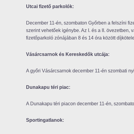
Utcai fizető parkolók:
December 11-én, szombaton Győrben a felszíni fizet
szerint vehetőek igénybe. Az I. és a II. övezetben
fizetőparkoló zónájában 8 és 14 óra között díjkötele
Vásárcsarnok és Kereskedők utcája:
A győri Vásárcsarnok december 11-én szombati nyitva
Dunakapu téri piac:
A Dunakapu téri piacon december 11-én, szombaton
Sportingatlanok: