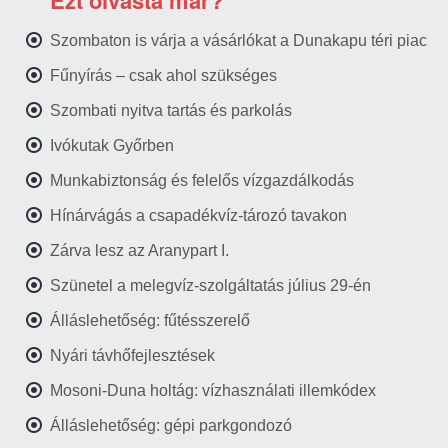
Ezt olvasta már?
Szombaton is várja a vásárlókat a Dunakapu téri piac
Fűnyírás – csak ahol szükséges
Szombati nyitva tartás és parkolás
Ivókutak Győrben
Munkabiztonság és felelős vízgazdálkodás
Hínárvágás a csapadékvíz-tározó tavakon
Zárva lesz az Aranypart I.
Szünetel a melegvíz-szolgáltatás július 29-én
Álláslehetőség: fűtésszerelő
Nyári távhőfejlesztések
Mosoni-Duna holtág: vízhasználati illemkódex
Álláslehetőség: gépi parkgondozó