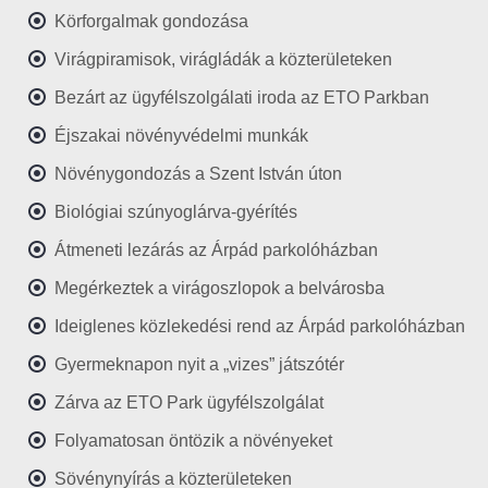
Körforgalmak gondozása
Virágpiramisok, virágládák a közterületeken
Bezárt az ügyfélszolgálati iroda az ETO Parkban
Éjszakai növényvédelmi munkák
Növénygondozás a Szent István úton
Biológiai szúnyoglárva-gyérítés
Átmeneti lezárás az Árpád parkolóházban
Megérkeztek a virágoszlopok a belvárosba
Ideiglenes közlekedési rend az Árpád parkolóházban
Gyermeknapon nyit a „vizes” játszótér
Zárva az ETO Park ügyfélszolgálat
Folyamatosan öntözik a növényeket
Sövénynyírás a közterületeken