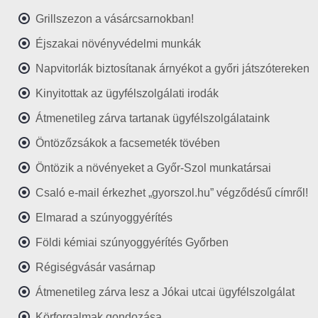
Grillszezon a vásárcsarnokban!
Éjszakai növényvédelmi munkák
Napvitorlák biztosítanak árnyékot a győri játszótereken
Kinyitottak az ügyfélszolgálati irodák
Átmenetileg zárva tartanak ügyfélszolgálataink
Öntözőzsákok a facsemeték tövében
Öntözik a növényeket a Győr-Szol munkatársai
Csaló e-mail érkezhet „gyorszol.hu” végződésű címről!
Elmarad a szúnyoggyérítés
Földi kémiai szúnyoggyérítés Győrben
Régiségvásár vasárnap
Átmenetileg zárva lesz a Jókai utcai ügyfélszolgálat
Körforgalmak gondozása