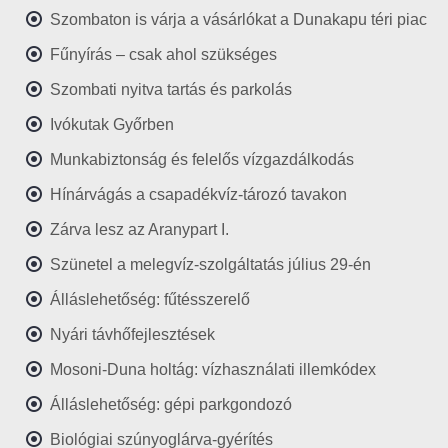
Szombaton is várja a vásárlókat a Dunakapu téri piac
Fűnyírás – csak ahol szükséges
Szombati nyitva tartás és parkolás
Ivókutak Győrben
Munkabiztonság és felelős vízgazdálkodás
Hínárvágás a csapadékvíz-tározó tavakon
Zárva lesz az Aranypart I.
Szünetel a melegvíz-szolgáltatás július 29-én
Álláslehetőség: fűtésszerelő
Nyári távhőfejlesztések
Mosoni-Duna holtág: vízhasználati illemkódex
Álláslehetőség: gépi parkgondozó
Biológiai szúnyoglárva-gyérítés