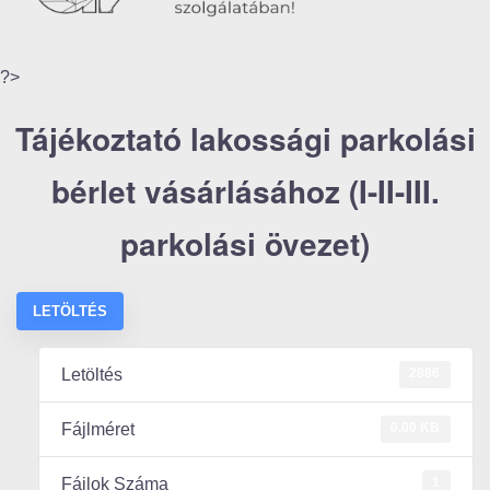
?>
Tájékoztató lakossági parkolási
bérlet vásárlásához (I-II-III.
parkolási övezet)
LETÖLTÉS
2886
Letöltés
0.00 KB
Fájlméret
1
Fájlok Száma