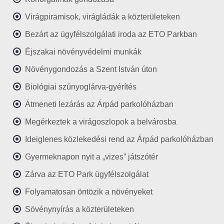
Virágpiramisok, virágládák a közterületeken
Bezárt az ügyfélszolgálati iroda az ETO Parkban
Éjszakai növényvédelmi munkák
Növénygondozás a Szent István úton
Biológiai szúnyoglárva-gyérítés
Átmeneti lezárás az Árpád parkolóházban
Megérkeztek a virágoszlopok a belvárosba
Ideiglenes közlekedési rend az Árpád parkolóházban
Gyermeknapon nyit a „vizes” játszótér
Zárva az ETO Park ügyfélszolgálat
Folyamatosan öntözik a növényeket
Sövénynyírás a közterületeken