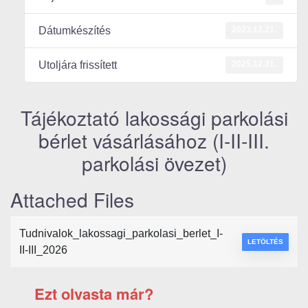
2023.12.21.
Dátumkészítés
2025.12.31.
Utoljára frissített
Tájékoztató lakossági parkolási
bérlet vásárlásához (I-II-III.
parkolási övezet)
Attached Files
Tudnivalok_lakossagi_parkolasi_berlet_I-
LETÖLTÉS
II-III_2026
Ezt olvasta már?