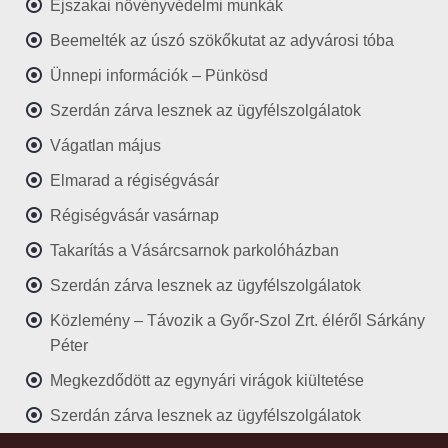
Éjszakai növényvédelmi munkák
Beemelték az úszó szökőkutat az adyvárosi tóba
Ünnepi információk – Pünkösd
Szerdán zárva lesznek az ügyfélszolgálatok
Vágatlan május
Elmarad a régiségvásár
Régiségvásár vasárnap
Takarítás a Vásárcsarnok parkolóházban
Szerdán zárva lesznek az ügyfélszolgálatok
Közlemény – Távozik a Győr-Szol Zrt. éléről Sárkány
Péter
Megkezdődött az egynyári virágok kiültetése
Szerdán zárva lesznek az ügyfélszolgálatok