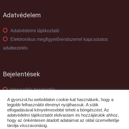
Adatvédelem
Adatvédelmi tájékoztató
Elektronikus megfigyelőrendszerrel kapcsolatos
adatkezelés
Bejelentések
Visszaélés bejelentés
Panaszkezelés
A gyorszol.hu weboldalon cookie-kat használunk, hogy a
legjobb felhasználói élményt nyújthassuk. A sütik
elfogadásával kényelmesebbé teheti a böngészést. Az
adatvédelmi tájékoztatót elolvastam és hozzájárulok ahhoz,
© GYŐR-SZOL Zrt - 2010- 2026
hogy az önkéntesen átadott adataimat az oldal üzemeltetője
tárolja visszavonásig.