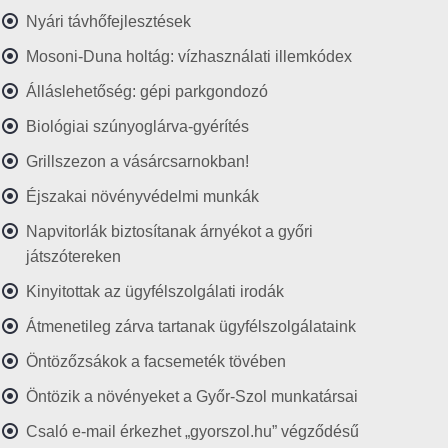
Nyári távhőfejlesztések
Mosoni-Duna holtág: vízhasználati illemkódex
Álláslehetőség: gépi parkgondozó
Biológiai szúnyoglárva-gyérítés
Grillszezon a vásárcsarnokban!
Éjszakai növényvédelmi munkák
Napvitorlák biztosítanak árnyékot a győri
játszótereken
Kinyitottak az ügyfélszolgálati irodák
Átmenetileg zárva tartanak ügyfélszolgálataink
Öntözőzsákok a facsemeték tövében
Öntözik a növényeket a Győr-Szol munkatársai
Csaló e-mail érkezhet „gyorszol.hu” végződésű