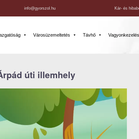
info@gyorszol.hu
Kár- és hibab
gazgatóság
Városüzemeltetés
Távhő
Vagyonkezelé
Árpád úti illemhely