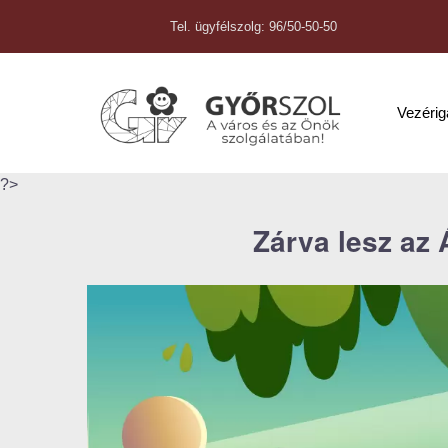
Tel. ügyfélszolg: 96/50-50-50
Vezéri
?>
Zárva lesz az 