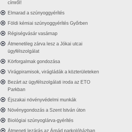
címről!
Elmarad a szúnyoggyérítés
Földi kémiai szúnyoggyérítés Győrben
Régiségvásár vasárnap
Átmenetileg zárva lesz a Jókai utcai
ügyfélszolgálat
Körforgalmak gondozása
Virágpiramisok, virágládák a közterületeken
Bezárt az ügyfélszolgálati iroda az ETO
Parkban
Éjszakai növényvédelmi munkák
Növénygondozás a Szent István úton
Biológiai szúnyoglárva-gyérítés
Átmeneti lezárás az Árpád parkolóházban