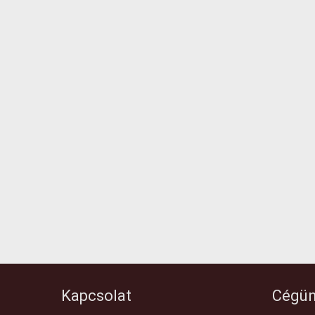
Kapcsolat
Cégün