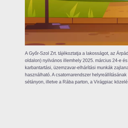
A Győr-Szol Zrt. tájékoztatja a lakosságot, az Árpád
oldalon) nyilvános illemhely 2025. március 24-e és 
karbantartási, üzemzavar-elhárítási munkák zajlana
használható. A csatornarendszer helyreállításának i
sétányon, illetve a Rába parton, a Virágpiac köz