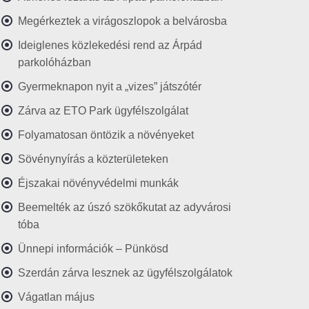
Megérkeztek a virágoszlopok a belvárosba
Ideiglenes közlekedési rend az Árpád
parkolóházban
Gyermeknapon nyit a „vizes” játszótér
Zárva az ETO Park ügyfélszolgálat
Folyamatosan öntözik a növényeket
Sövénynyírás a közterületeken
Éjszakai növényvédelmi munkák
Beemelték az úszó szökőkutat az adyvárosi
tóba
Ünnepi információk – Pünkösd
Szerdán zárva lesznek az ügyfélszolgálatok
Vágatlan május