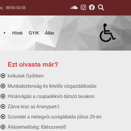
ej.: 96/50-50-55
s
Hírek
GYIK
Állás
Ezt olvasta már?
Ivókutak Győrben
Munkabiztonság és felelős vízgazdálkodás
Hínárvágás a csapadékvíz-tározó tavakon
Zárva lesz az Aranypart I.
Szünetel a melegvíz-szolgáltatás július 29-én
Álláslehetőség: fűtésszerelő