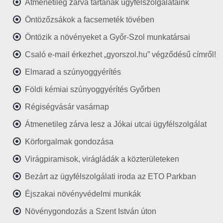
Átmenetileg zárva tartanak ügyfélszolgálataink
Öntözőzsákok a facsemeték tövében
Öntözik a növényeket a Győr-Szol munkatársai
Csaló e-mail érkezhet „gyorszol.hu” végződésű címről!
Elmarad a szúnyoggyérítés
Földi kémiai szúnyoggyérítés Győrben
Régiségvásár vasárnap
Átmenetileg zárva lesz a Jókai utcai ügyfélszolgálat
Körforgalmak gondozása
Virágpiramisok, virágládák a közterületeken
Bezárt az ügyfélszolgálati iroda az ETO Parkban
Éjszakai növényvédelmi munkák
Növénygondozás a Szent István úton