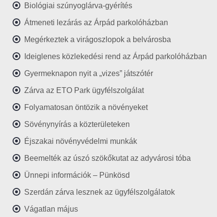
Biológiai szúnyoglárva-gyérítés
Átmeneti lezárás az Árpád parkolóházban
Megérkeztek a virágoszlopok a belvárosba
Ideiglenes közlekedési rend az Árpád parkolóházban
Gyermeknapon nyit a „vizes” játszótér
Zárva az ETO Park ügyfélszolgálat
Folyamatosan öntözik a növényeket
Sövénynyírás a közterületeken
Éjszakai növényvédelmi munkák
Beemelték az úszó szökőkutat az adyvárosi tóba
Ünnepi információk – Pünkösd
Szerdán zárva lesznek az ügyfélszolgálatok
Vágatlan május