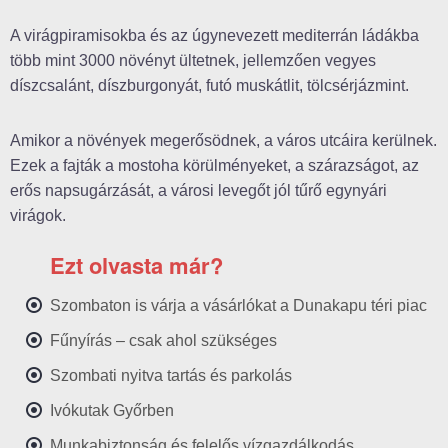
A virágpiramisokba és az úgynevezett mediterrán ládákba
több mint 3000 növényt ültetnek, jellemzően vegyes
díszcsalánt, díszburgonyát, futó muskátlit, tölcsérjázmint.
Amikor a növények megerősödnek, a város utcáira kerülnek.
Ezek a fajták a mostoha körülményeket, a szárazságot, az
erős napsugárzását, a városi levegőt jól tűrő egynyári
virágok.
Ezt olvasta már?
Szombaton is várja a vásárlókat a Dunakapu téri piac
Fűnyírás – csak ahol szükséges
Szombati nyitva tartás és parkolás
Ivókutak Győrben
Munkabiztonság és felelős vízgazdálkodás