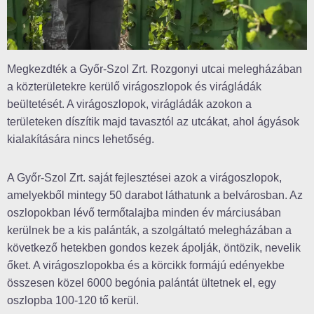
Megkezdték a Győr-Szol Zrt. Rozgonyi utcai melegházában
a közterületekre kerülő virágoszlopok és virágládák
beültetését. A virágoszlopok, virágládák azokon a
területeken díszítik majd tavasztól az utcákat, ahol ágyások
kialakítására nincs lehetőség.
A Győr-Szol Zrt. saját fejlesztései azok a virágoszlopok,
amelyekből mintegy 50 darabot láthatunk a belvárosban. Az
oszlopokban lévő termőtalajba minden év márciusában
kerülnek be a kis palánták, a szolgáltató melegházában a
következő hetekben gondos kezek ápolják, öntözik, nevelik
őket. A virágoszlopokba és a körcikk formájú edényekbe
összesen közel 6000 begónia palántát ültetnek el, egy
oszlopba 100-120 tő kerül.