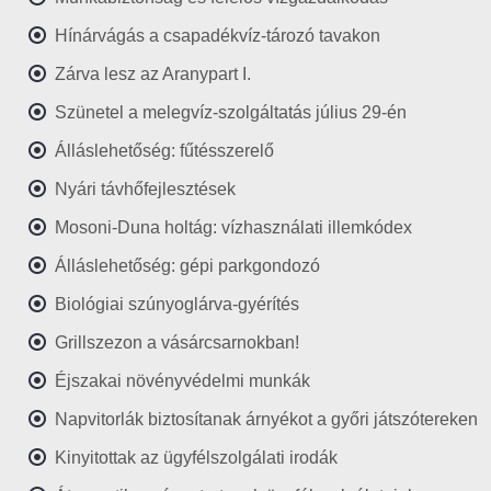
Hínárvágás a csapadékvíz-tározó tavakon
Zárva lesz az Aranypart I.
Szünetel a melegvíz-szolgáltatás július 29-én
Álláslehetőség: fűtésszerelő
Nyári távhőfejlesztések
Mosoni-Duna holtág: vízhasználati illemkódex
Álláslehetőség: gépi parkgondozó
Biológiai szúnyoglárva-gyérítés
Grillszezon a vásárcsarnokban!
Éjszakai növényvédelmi munkák
Napvitorlák biztosítanak árnyékot a győri játszótereken
Kinyitottak az ügyfélszolgálati irodák