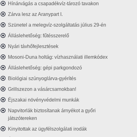
Hínárvágás a csapadékvíz-tározó tavakon
Zárva lesz az Aranypart I.
Szünetel a melegvíz-szolgáltatás július 29-én
Álláslehetőség: fűtésszerelő
Nyári távhőfejlesztések
Mosoni-Duna holtág: vízhasználati illemkódex
Álláslehetőség: gépi parkgondozó
Biológiai szúnyoglárva-gyérítés
Grillszezon a vásárcsarnokban!
Éjszakai növényvédelmi munkák
Napvitorlák biztosítanak árnyékot a győri
játszótereken
Kinyitottak az ügyfélszolgálati irodák