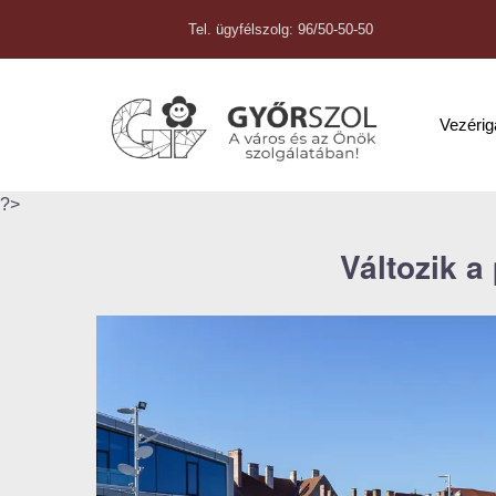
Tel. ügyfélszolg: 96/50-50-50
Vezéri
?>
Változik a