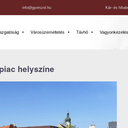
info@gyorszol.hu
Kár- és hibab
gazgatóság
Városüzemeltetés
Távhő
Vagyonkezelé
 piac helyszíne