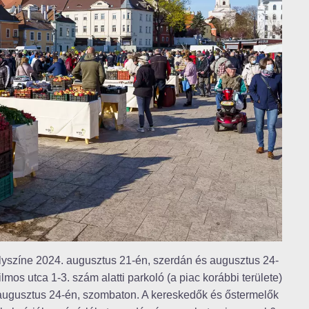
lyszíne 2024. augusztus 21-én, szerdán és augusztus 24-
mos utca 1-3. szám alatti parkoló (a piac korábbi területe)
 augusztus 24-én, szombaton. A kereskedők és őstermelők