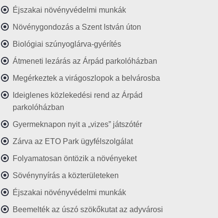
Éjszakai növényvédelmi munkák
Növénygondozás a Szent István úton
Biológiai szúnyoglárva-gyérítés
Átmeneti lezárás az Árpád parkolóházban
Megérkeztek a virágoszlopok a belvárosba
Ideiglenes közlekedési rend az Árpád
parkolóházban
Gyermeknapon nyit a „vizes” játszótér
Zárva az ETO Park ügyfélszolgálat
Folyamatosan öntözik a növényeket
Sövénynyírás a közterületeken
Éjszakai növényvédelmi munkák
Beemelték az úszó szökőkutat az adyvárosi