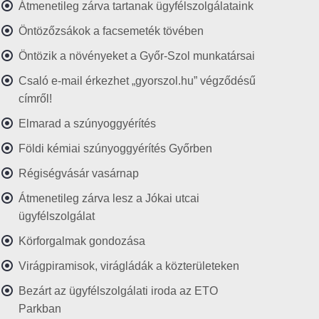
Átmenetileg zárva tartanak ügyfélszolgálataink
Öntözőzsákok a facsemeték tövében
Öntözik a növényeket a Győr-Szol munkatársai
Csaló e-mail érkezhet „gyorszol.hu” végződésű
címről!
Elmarad a szúnyoggyérítés
Földi kémiai szúnyoggyérítés Győrben
Régiségvásár vasárnap
Átmenetileg zárva lesz a Jókai utcai
ügyfélszolgálat
Körforgalmak gondozása
Virágpiramisok, virágládák a közterületeken
Bezárt az ügyfélszolgálati iroda az ETO
Parkban