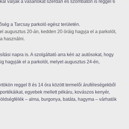
kal várják a vásárlókat szerdán és szombaton is reggel 6
etőség a Tarcsay parkoló egész területén.
el augusztus 20-án, kedden 20 óráig hagyja el a parkolót,
ra használni.
ási napra is. A szolgáltató arra kéri az autósokat, hogy
g hagyják el a parkolót, melyet augusztus 24-én,
rtökön reggel 8 és 14 óra között termelői áruféleségekből
 portékáikat, egyebek mellett pékáru, kovászos kenyér,
 zöldségfélék – alma, burgonya, batáta, hagyma – várhatók