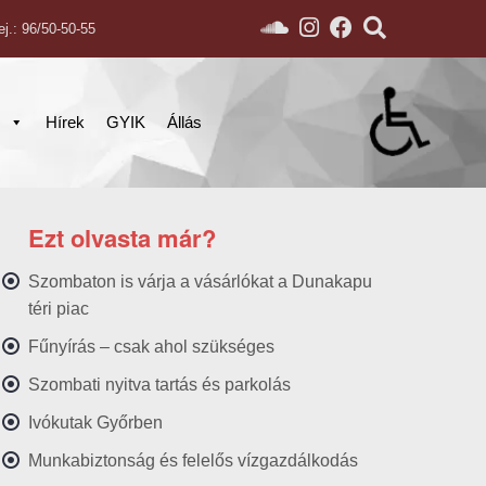
ej.: 96/50-50-55
s
Hírek
GYIK
Állás
Ezt olvasta már?
Szombaton is várja a vásárlókat a Dunakapu
téri piac
Fűnyírás – csak ahol szükséges
Szombati nyitva tartás és parkolás
Ivókutak Győrben
Munkabiztonság és felelős vízgazdálkodás