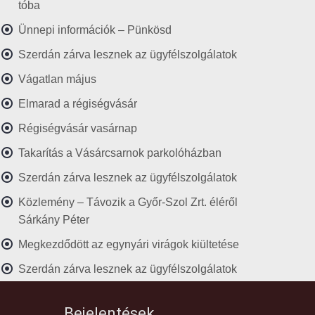
tóba
Ünnepi információk – Pünkösd
Szerdán zárva lesznek az ügyfélszolgálatok
Vágatlan május
Elmarad a régiségvásár
Régiségvásár vasárnap
Takarítás a Vásárcsarnok parkolóházban
Szerdán zárva lesznek az ügyfélszolgálatok
Közlemény – Távozik a Győr-Szol Zrt. éléről
Sárkány Péter
Megkezdődött az egynyári virágok kiültetése
Szerdán zárva lesznek az ügyfélszolgálatok
Bejelentések