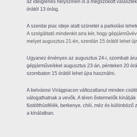
az ideiglenes helyszínen is a megszokott választék
órától 13 óráig.
A szerdai piac ideje alatt szünetel a parkolási leh
A szolgáltató mindenkit arra kér, hogy gépjárművév
melyet augusztus 21-én, szerdán 15 órától lehet új
Ugyanez érvényes az augusztus 24-i, szombati árusít
gépjárműveikkel augusztus 23-án, pénteken 20 órái
szombaton 15 órától lehet újra használni.
A belvárosi Virágpiacon változatlanul minden csütö
válogathatnak a vevők. A téren őstermelők kínálják
füstölthúsfélék, berkenye, chili, méz és különböző
a kínálatban.