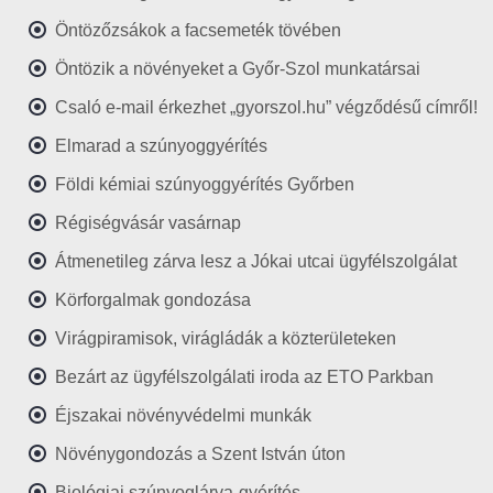
Öntözőzsákok a facsemeték tövében
Öntözik a növényeket a Győr-Szol munkatársai
Csaló e-mail érkezhet „gyorszol.hu” végződésű címről!
Elmarad a szúnyoggyérítés
Földi kémiai szúnyoggyérítés Győrben
Régiségvásár vasárnap
Átmenetileg zárva lesz a Jókai utcai ügyfélszolgálat
Körforgalmak gondozása
Virágpiramisok, virágládák a közterületeken
Bezárt az ügyfélszolgálati iroda az ETO Parkban
Éjszakai növényvédelmi munkák
Növénygondozás a Szent István úton
Biológiai szúnyoglárva-gyérítés