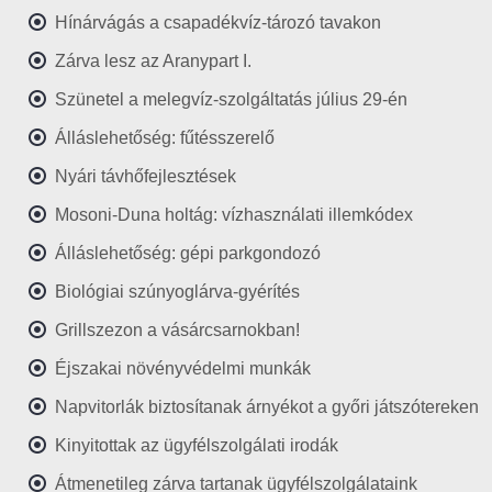
Hínárvágás a csapadékvíz-tározó tavakon
Zárva lesz az Aranypart I.
Szünetel a melegvíz-szolgáltatás július 29-én
Álláslehetőség: fűtésszerelő
Nyári távhőfejlesztések
Mosoni-Duna holtág: vízhasználati illemkódex
Álláslehetőség: gépi parkgondozó
Biológiai szúnyoglárva-gyérítés
Grillszezon a vásárcsarnokban!
Éjszakai növényvédelmi munkák
Napvitorlák biztosítanak árnyékot a győri játszótereken
Kinyitottak az ügyfélszolgálati irodák
Átmenetileg zárva tartanak ügyfélszolgálataink