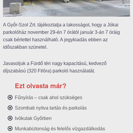
A Győr-Szol Zrt. tájékoztatja a lakosságot, hogy a Jókai
parkolóház november 29-én 7 órától január 3-án 7 óráig
csak bérlettel használható. A jegykiadás ebben az
időszakban szünetel.
Javasoljuk a Fürdő téri nagy kapacitású, kedvező
díjszabású (320 Ft/óra) parkoló használatát.
Ezt olvasta már?
Fűnyírás – csak ahol szükséges
Szombati nyitva tartás és parkolás
Ivókutak Győrben
Munkabiztonság és felelős vízgazdálkodás