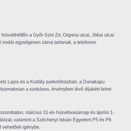
 húsvéthétfőn a Győr-Szol Zrt. Orgona utcai, Jókai utcai
 irodái egységesen zárva tartanak, a telefonos
 Petz Lajos és a Kodály parkolóházban, a Dunakapu
olyamatosan a szokásos, érvényben lévő díjakért lehet
szombaton, március 31-én húsvétvasárnap és április 1-
hálózat, valamint a Széchenyi István Egyetem P5 és P6
ül vehetőek igénybe.