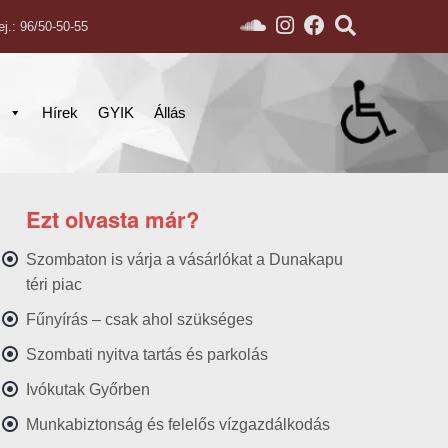
ej.: 96/50-50-55
s
Hírek
GYIK
Állás
Ezt olvasta már?
Szombaton is várja a vásárlókat a Dunakapu
téri piac
Fűnyírás – csak ahol szükséges
Szombati nyitva tartás és parkolás
Ivókutak Győrben
Munkabiztonság és felelős vízgazdálkodás