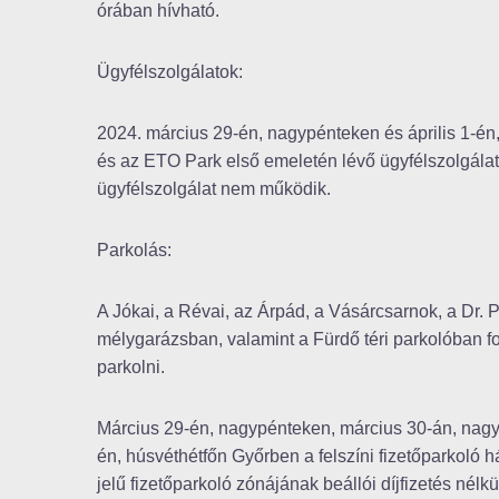
órában hívható.
Ügyfélszolgálatok:
2024. március 29-én, nagypénteken és április 1-én,
és az ETO Park első emeletén lévő ügyfélszolgálati
ügyfélszolgálat nem működik.
Parkolás:
A Jókai, a Révai, az Árpád, a Vásárcsarnok, a Dr.
mélygarázsban, valamint a Fürdő téri parkolóban f
parkolni.
Március 29-én, nagypénteken, március 30-án, nagy
én, húsvéthétfőn Győrben a felszíni fizetőparkoló 
jelű fizetőparkoló zónájának beállói díjfizetés nélk