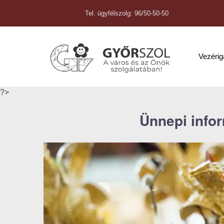
Tel. ügyfélszolg: 96/50-50-50
Vezéri
?>
Ünnepi info