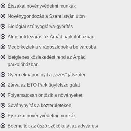
Éjszakai növényvédelmi munkák
Növénygondozás a Szent István úton
Biológiai szúnyoglárva-gyérítés
Átmeneti lezárás az Árpád parkolóházban
Megérkeztek a virágoszlopok a belvárosba
Ideiglenes közlekedési rend az Árpád
parkolóházban
Gyermeknapon nyit a „vizes” játszótér
Zárva az ETO Park ügyfélszolgálat
Folyamatosan öntözik a növényeket
Sövénynyírás a közterületeken
Éjszakai növényvédelmi munkák
Beemelték az úszó szökőkutat az adyvárosi