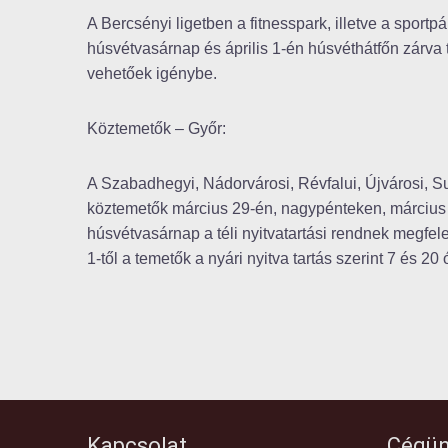
A Bercsényi ligetben a fitnesspark, illetve a spor
húsvétvasárnap és április 1-én húsvéthátfőn zárva 
vehetőek igénybe.
Köztemetők – Győr:
A Szabadhegyi, Nádorvárosi, Révfalui, Újvárosi, Su
köztemetők március 29-én, nagypénteken, március
húsvétvasárnap a téli nyitvatartási rendnek megfel
1-től a temetők a nyári nyitva tartás szerint 7 és 20
Kapcsolat
Cégün