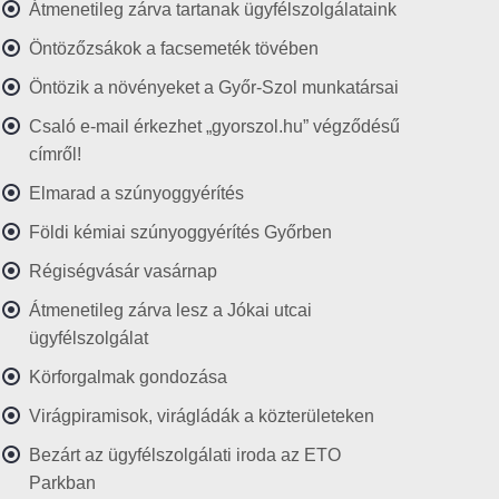
Átmenetileg zárva tartanak ügyfélszolgálataink
Öntözőzsákok a facsemeték tövében
Öntözik a növényeket a Győr-Szol munkatársai
Csaló e-mail érkezhet „gyorszol.hu” végződésű
címről!
Elmarad a szúnyoggyérítés
Földi kémiai szúnyoggyérítés Győrben
Régiségvásár vasárnap
Átmenetileg zárva lesz a Jókai utcai
ügyfélszolgálat
Körforgalmak gondozása
Virágpiramisok, virágládák a közterületeken
Bezárt az ügyfélszolgálati iroda az ETO
Parkban