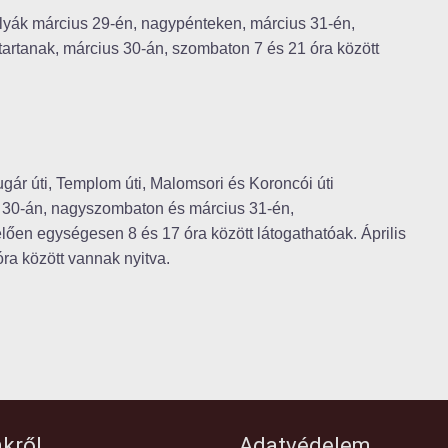
tpályák március 29-én, nagypénteken, március 31-én,
tartanak, március 30-án, szombaton 7 és 21 óra között
gár úti, Templom úti, Malomsori és Koroncói úti
 30-án, nagyszombaton és március 31-én,
elően egységesen 8 és 17 óra között látogathatóak. Április
 óra között vannak nyitva.
kről
Adatvédelem