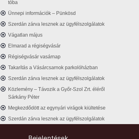
tóba
Ünnepi információk – Pünkösd
Szerdán zárva lesznek az ügyfélszolgálatok
Vágatlan május
Elmarad a régiségvásár
Régiségvásár vasárnap
Takarítás a Vásárcsarnok parkolóházban
Szerdán zárva lesznek az ügyfélszolgálatok
Közlemény – Távozik a Győr-Szol Zrt. éléről
Sárkány Péter
Megkezdődött az egynyári virágok kiültetése
Szerdán zárva lesznek az ügyfélszolgálatok
Bejelentések