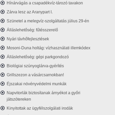
Hínárvágás a csapadékvíz-tározó tavakon
Zárva lesz az Aranypart I.
Szünetel a melegvíz-szolgáltatás július 29-én
Álláslehetőség: fűtésszerelő
Nyári távhőfejlesztések
Mosoni-Duna holtág: vízhasználati illemkódex
Álláslehetőség: gépi parkgondozó
Biológiai szúnyoglárva-gyérítés
Grillszezon a vásárcsarnokban!
Éjszakai növényvédelmi munkák
Napvitorlák biztosítanak árnyékot a győri
játszótereken
Kinyitottak az ügyfélszolgálati irodák