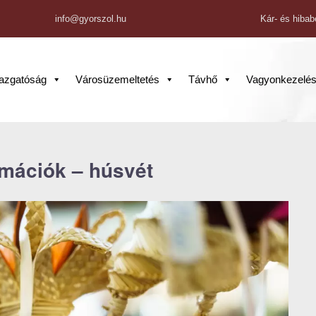
info@gyorszol.hu
Kár- és hibab
gazgatóság
Városüzemeltetés
Távhő
Vagyonkezelé
rmációk – húsvét