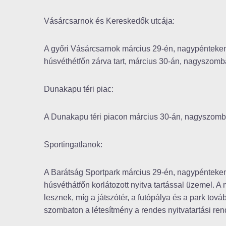
Vásárcsarnok és Kereskedők utcája:
A győri Vásárcsarnok március 29-én, nagypénteken,
húsvéthétfőn zárva tart, március 30-án, nagyszomba
Dunakapu téri piac:
A Dunakapu téri piacon március 30-án, nagyszomba
Sportingatlanok:
A Barátság Sportpark március 29-én, nagypénteken,
húsvéthátfőn korlátozott nyitva tartással üzemel. A
lesznek, míg a játszótér, a futópálya és a park tov
szombaton a létesítmény a rendes nyitvatartási rend