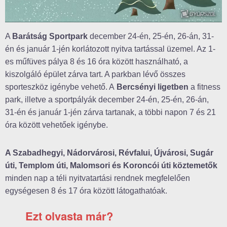
A
Barátság Sportpark
december 24-én, 25-én, 26-án, 31-
én és január 1-jén korlátozott nyitva tartással üzemel. Az 1-
es műfüves pálya 8 és 16 óra között használható, a
kiszolgáló épület zárva tart. A parkban lévő összes
sporteszköz igénybe vehető. A
Bercsényi ligetben
a fitness
park, illetve a sportpályák december 24-én, 25-én, 26-án,
31-én és január 1-jén zárva tartanak, a többi napon 7 és 21
óra között vehetőek igénybe.
A Szabadhegyi, Nádorvárosi, Révfalui, Újvárosi, Sugár
úti, Templom úti, Malomsori és Koroncói úti köztemetők
minden nap a téli nyitvatartási rendnek megfelelően
egységesen 8 és 17 óra között látogathatóak.
Ezt olvasta már?