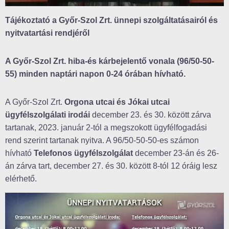
Tájékoztató a Győr-Szol Zrt. ünnepi szolgáltatásairól és
nyitvatartási rendjéről
A Győr-Szol Zrt. hiba-és kárbejelentő vonala (96/50-50-
55) minden naptári napon 0-24 órában hívható.
A Győr-Szol Zrt.
Orgona utcai és Jókai utcai
ügyfélszolgálati irodái
december 23. és 30. között zárva
tartanak, 2023. január 2-tól a megszokott ügyfélfogadási
rend szerint tartanak nyitva. A 96/50-50-50-es számon
hívható
Telefonos ügyfélszolgálat
december 23-án és 26-
án zárva tart, december 27. és 30. között 8-tól 12 óráig lesz
elérhető.