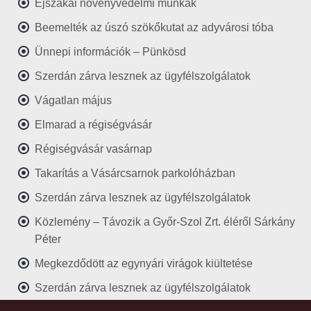
Éjszakai növényvédelmi munkák
Beemelték az úszó szökőkutat az adyvárosi tóba
Ünnepi információk – Pünkösd
Szerdán zárva lesznek az ügyfélszolgálatok
Vágatlan május
Elmarad a régiségvásár
Régiségvásár vasárnap
Takarítás a Vásárcsarnok parkolóházban
Szerdán zárva lesznek az ügyfélszolgálatok
Közlemény – Távozik a Győr-Szol Zrt. éléről Sárkány
Péter
Megkezdődött az egynyári virágok kiültetése
Szerdán zárva lesznek az ügyfélszolgálatok