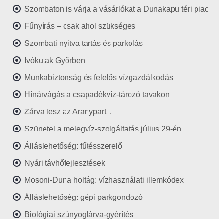
Szombaton is várja a vásárlókat a Dunakapu téri piac
Fűnyírás – csak ahol szükséges
Szombati nyitva tartás és parkolás
Ivókutak Győrben
Munkabiztonság és felelős vízgazdálkodás
Hínárvágás a csapadékvíz-tározó tavakon
Zárva lesz az Aranypart I.
Szünetel a melegvíz-szolgáltatás július 29-én
Álláslehetőség: fűtésszerelő
Nyári távhőfejlesztések
Mosoni-Duna holtág: vízhasználati illemkódex
Álláslehetőség: gépi parkgondozó
Biológiai szúnyoglárva-gyérítés