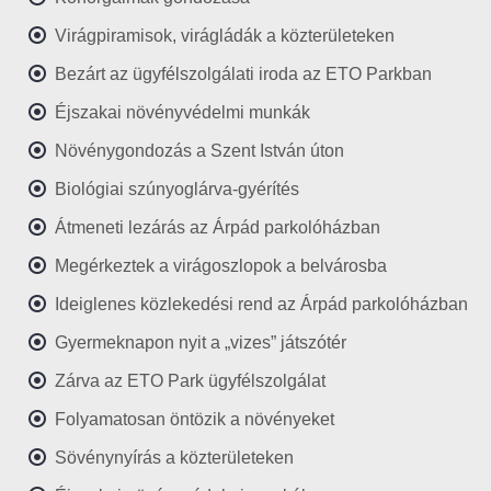
Virágpiramisok, virágládák a közterületeken
Bezárt az ügyfélszolgálati iroda az ETO Parkban
Éjszakai növényvédelmi munkák
Növénygondozás a Szent István úton
Biológiai szúnyoglárva-gyérítés
Átmeneti lezárás az Árpád parkolóházban
Megérkeztek a virágoszlopok a belvárosba
Ideiglenes közlekedési rend az Árpád parkolóházban
Gyermeknapon nyit a „vizes” játszótér
Zárva az ETO Park ügyfélszolgálat
Folyamatosan öntözik a növényeket
Sövénynyírás a közterületeken