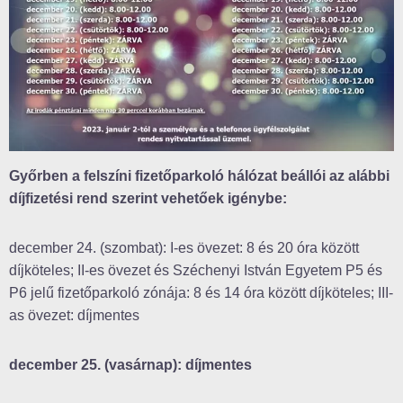
Győrben a felszíni fizetőparkoló hálózat beállói az alábbi
díjfizetési rend szerint vehetőek igénybe:
december 24. (szombat): I-es övezet: 8 és 20 óra között
díjköteles; II-es övezet és Széchenyi István Egyetem P5 és
P6 jelű fizetőparkoló zónája: 8 és 14 óra között díjköteles; III-
as övezet: díjmentes
december 25. (vasárnap): díjmentes