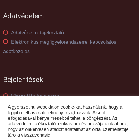
Adatvédelem
Adatvédelmi tájékoztató
Elektronikus megfigyelőrendszerrel kapcsolatos
adatkezelés
Bejelentések
Visszaélés bejelentés
Panaszkezelés
A gyorszol.hu weboldalon cookie-kat használunk, hogy a
legjobb felhasználói élményt nyújthassuk. A sütik
elfogadásával kényelmesebbé teheti a böngészést. Az
adatvédelmi tájékoztatót elolvastam és hozzájárulok ahhoz,
© GYŐR-SZOL Zrt - 2010- 2026
hogy az önkéntesen átadott adataimat az oldal üzemeltetője
tárolja visszavonásig.