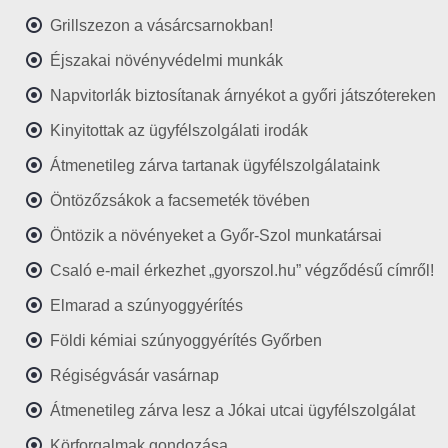
Grillszezon a vásárcsarnokban!
Éjszakai növényvédelmi munkák
Napvitorlák biztosítanak árnyékot a győri játszótereken
Kinyitottak az ügyfélszolgálati irodák
Átmenetileg zárva tartanak ügyfélszolgálataink
Öntözőzsákok a facsemeték tövében
Öntözik a növényeket a Győr-Szol munkatársai
Csaló e-mail érkezhet „gyorszol.hu” végződésű címről!
Elmarad a szúnyoggyérítés
Földi kémiai szúnyoggyérítés Győrben
Régiségvásár vasárnap
Átmenetileg zárva lesz a Jókai utcai ügyfélszolgálat
Körforgalmak gondozása