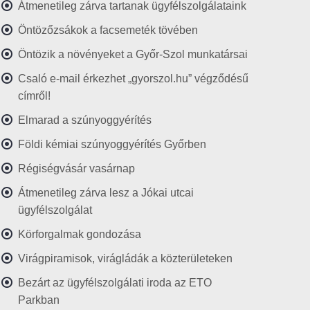
Átmenetileg zárva tartanak ügyfélszolgálataink
Öntözőzsákok a facsemeték tövében
Öntözik a növényeket a Győr-Szol munkatársai
Csaló e-mail érkezhet „gyorszol.hu” végződésű
címről!
Elmarad a szúnyoggyérítés
Földi kémiai szúnyoggyérítés Győrben
Régiségvásár vasárnap
Átmenetileg zárva lesz a Jókai utcai
ügyfélszolgálat
Körforgalmak gondozása
Virágpiramisok, virágládák a közterületeken
Bezárt az ügyfélszolgálati iroda az ETO
Parkban