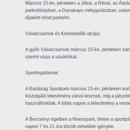
Március 15-én, pénteken a Jókai, a Révai, az Árpád
parkolóházban, a Dunakapu mélygarázsban, valamin
díjakért lehet parkolni.
Vásárcsarnok és Kereskedők utcája:
A győri Vásárcsarnok március 15-én, pénteken zárva
szerint várja a vásárlókat.
Sportingatlanok:
A Barátság Sportpark március 15-én, pénteken korlá
kiszolgáló létesítmény zárva lesznek, míg a játszót
használhatóak. A többi napon a létesítmény a rendes
A Bercsényi ligetben a fitnesspark, illetve a sportp
napon 7 és 21 óra között vehetőek igénybe.