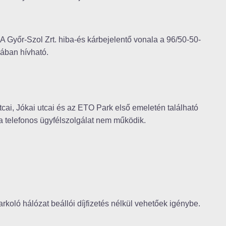
 A Győr-Szol Zrt. hiba-és kárbejelentő vonala a 96/50-50-
ában hívható.
cai, Jókai utcai és az ETO Park első emeletén található
 a telefonos ügyfélszolgálat nem működik.
rkoló hálózat beállói díjfizetés nélkül vehetőek igénybe.