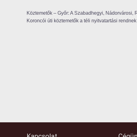
Köztemetők – Győr: A Szabadhegyi, Nádorvárosi, Ré
Koroncói úti köztemetők a téli nyitvatartási rendn
Kapcsolat
Cégün