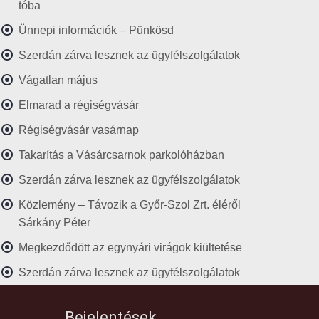
tóba
Ünnepi információk – Pünkösd
Szerdán zárva lesznek az ügyfélszolgálatok
Vágatlan május
Elmarad a régiségvásár
Régiségvásár vasárnap
Takarítás a Vásárcsarnok parkolóházban
Szerdán zárva lesznek az ügyfélszolgálatok
Közlemény – Távozik a Győr-Szol Zrt. éléről
Sárkány Péter
Megkezdődött az egynyári virágok kiültetése
Szerdán zárva lesznek az ügyfélszolgálatok
Bejelentések