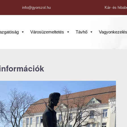
info@gyorszol.hu
Kár- és hibab
gazgatóság
Városüzemeltetés
Távhő
Vagyonkezelé
információk