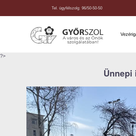
Tel. ügyfélszolg: 96/50-50-50
Vezéri
?>
Ünnepi 