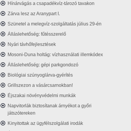
Hínárvágás a csapadékvíz-tározó tavakon
Zárva lesz az Aranypart I.
Szünetel a melegvíz-szolgáltatás július 29-én
Álláslehetőség: fűtésszerelő
Nyári távhőfejlesztések
Mosoni-Duna holtág: vízhasználati illemkódex
Álláslehetőség: gépi parkgondozó
Biológiai szúnyoglárva-gyérítés
Grillszezon a vásárcsarnokban!
Éjszakai növényvédelmi munkák
Napvitorlák biztosítanak árnyékot a győri
játszótereken
Kinyitottak az ügyfélszolgálati irodák