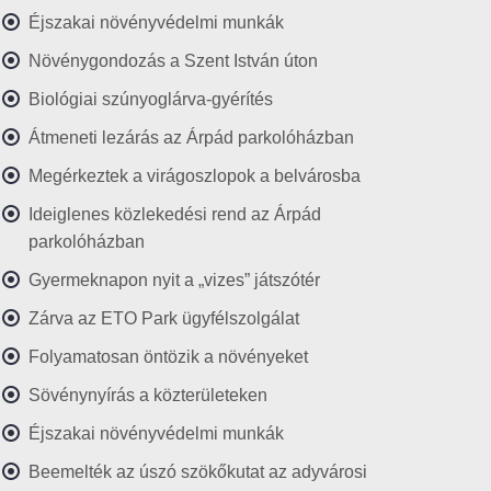
Éjszakai növényvédelmi munkák
Növénygondozás a Szent István úton
Biológiai szúnyoglárva-gyérítés
Átmeneti lezárás az Árpád parkolóházban
Megérkeztek a virágoszlopok a belvárosba
Ideiglenes közlekedési rend az Árpád
parkolóházban
Gyermeknapon nyit a „vizes” játszótér
Zárva az ETO Park ügyfélszolgálat
Folyamatosan öntözik a növényeket
Sövénynyírás a közterületeken
Éjszakai növényvédelmi munkák
Beemelték az úszó szökőkutat az adyvárosi