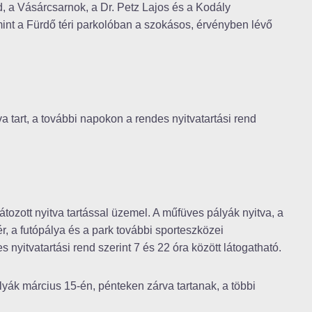
, a Vásárcsarnok, a Dr. Petz Lajos és a Kodály
t a Fürdő téri parkolóban a szokásos, érvényben lévő
 tart, a további napokon a rendes nyitvatartási rend
tozott nyitva tartással üzemel. A műfüves pályák nyitva, a
ér, a futópálya és a park további sporteszközei
 nyitvatartási rend szerint 7 és 22 óra között látogatható.
ályák március 15-én, pénteken zárva tartanak, a többi