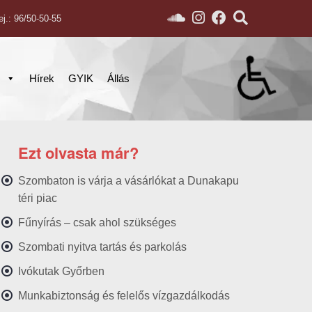
ej.: 96/50-50-55
s
Hírek
GYIK
Állás
Ezt olvasta már?
Szombaton is várja a vásárlókat a Dunakapu
téri piac
Fűnyírás – csak ahol szükséges
Szombati nyitva tartás és parkolás
Ivókutak Győrben
Munkabiztonság és felelős vízgazdálkodás