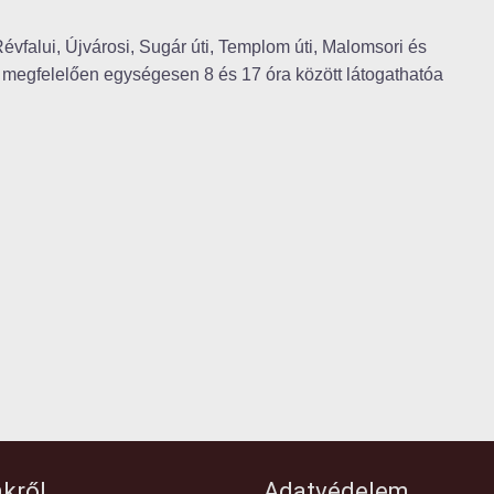
vfalui, Újvárosi, Sugár úti, Templom úti, Malomsori és
ek megfelelően egységesen 8 és 17 óra között látogathatóa
kről
Adatvédelem