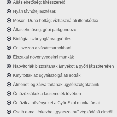
Álláslehetőség: fűtésszerelő
Nyári távhőfejlesztések
Mosoni-Duna holtág: vízhasználati illemkódex
Álláslehetőség: gépi parkgondozó
Biológiai szúnyoglárva-gyérítés
Grillszezon a vásárcsarnokban!
Éjszakai növényvédelmi munkák
Napvitorlák biztosítanak árnyékot a győri játszótereken
Kinyitottak az ügyfélszolgálati irodák
Átmenetileg zárva tartanak ügyfélszolgálataink
Öntözőzsákok a facsemeték tövében
Öntözik a növényeket a Győr-Szol munkatársai
Csaló e-mail érkezhet „gyorszol.hu” végződésű címről!