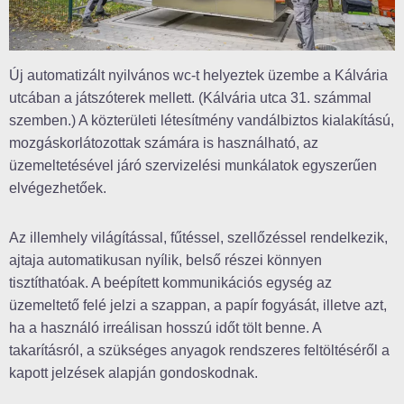
Új automatizált nyilvános wc-t helyeztek üzembe a Kálvária
utcában a játszóterek mellett. (Kálvária utca 31. számmal
szemben.) A közterületi létesítmény vandálbiztos kialakítású,
mozgáskorlátozottak számára is használható, az
üzemeltetésével járó szervizelési munkálatok egyszerűen
elvégezhetőek.
Az illemhely világítással, fűtéssel, szellőzéssel rendelkezik,
ajtaja automatikusan nyílik, belső részei könnyen
tisztíthatóak. A beépített kommunikációs egység az
üzemeltető felé jelzi a szappan, a papír fogyását, illetve azt,
ha a használó irreálisan hosszú időt tölt benne. A
takarításról, a szükséges anyagok rendszeres feltöltéséről a
kapott jelzések alapján gondoskodnak.