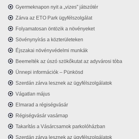
Gyermeknapon nyit a „vizes” játszótér
Zárva az ETO Park ügyfélszolgálat
Folyamatosan öntözik a növényeket
Sövénynyírás a közterületeken
Éjszakai növényvédelmi munkák
Beemelték az úszó szökőkutat az adyvárosi tóba
Ünnepi információk – Pünkösd
Szerdán zárva lesznek az ügyfélszolgálatok
Vágatlan május
Elmarad a régiségvásár
Régiségvásár vasárnap
Takarítás a Vásárcsarnok parkolóházban
Szerdán zárva lesznek az ügyfélszolgálatok