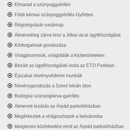
Elmarad a szúnyoggyérítés
Földi kémiai szúnyoggyérítés Győrben
Régiségvásár vasárnap
Átmenetileg zárva lesz a Jókai utcai ügyfélszolgálat
Körforgalmak gondozása
Virágpiramisok, virágládák a közterületeken
Bezárt az ügyfélszolgálati iroda az ETO Parkban
Éjszakai növényvédelmi munkák
Növénygondozás a Szent István úton
Biológiai szúnyoglárva-gyérítés
Átmeneti lezárás az Árpád parkolóházban
Megérkeztek a virágoszlopok a belvárosba
Ideiglenes közlekedési rend az Árpád parkolóházban