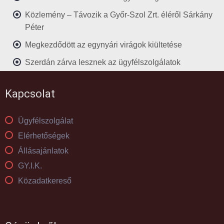
Közlemény – Távozik a Győr-Szol Zrt. éléről Sárkány
Péter
Megkezdődött az egynyári virágok kiültetése
Szerdán zárva lesznek az ügyfélszolgálatok
Kapcsolat
Ügyfélszolgálat
Elérhetőségek
Állásajánlatok
GY.I.K.
Közadatkereső