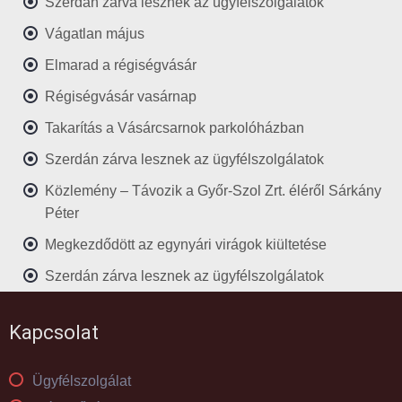
Szerdán zárva lesznek az ügyfélszolgálatok
Vágatlan május
Elmarad a régiségvásár
Régiségvásár vasárnap
Takarítás a Vásárcsarnok parkolóházban
Szerdán zárva lesznek az ügyfélszolgálatok
Közlemény – Távozik a Győr-Szol Zrt. éléről Sárkány
Péter
Megkezdődött az egynyári virágok kiültetése
Szerdán zárva lesznek az ügyfélszolgálatok
Kapcsolat
Ügyfélszolgálat