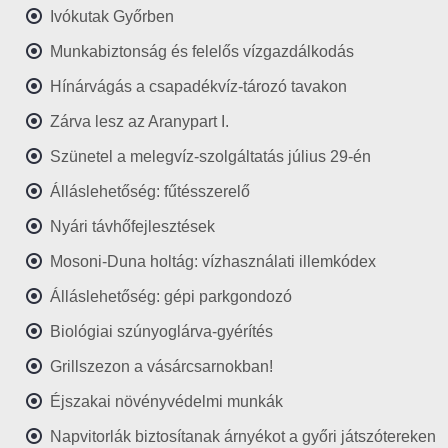
Ivókutak Győrben
Munkabiztonság és felelős vízgazdálkodás
Hínárvágás a csapadékvíz-tározó tavakon
Zárva lesz az Aranypart I.
Szünetel a melegvíz-szolgáltatás július 29-én
Álláslehetőség: fűtésszerelő
Nyári távhőfejlesztések
Mosoni-Duna holtág: vízhasználati illemkódex
Álláslehetőség: gépi parkgondozó
Biológiai szúnyoglárva-gyérítés
Grillszezon a vásárcsarnokban!
Éjszakai növényvédelmi munkák
Napvitorlák biztosítanak árnyékot a győri játszótereken