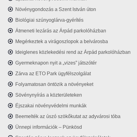
Növénygondozás a Szent István úton
Biológiai szúnyoglárva-gyérítés
Átmeneti lezárás az Árpád parkolóházban
Megérkeztek a virágoszlopok a belvárosba
Ideiglenes közlekedési rend az Árpád parkolóházban
Gyermeknapon nyit a „vizes” játszótér
Zárva az ETO Park ügyfélszolgálat
Folyamatosan öntözik a növényeket
Sövénynyírás a közterületeken
Éjszakai növényvédelmi munkák
Beemelték az úszó szökőkutat az adyvárosi tóba
Ünnepi információk – Pünkösd