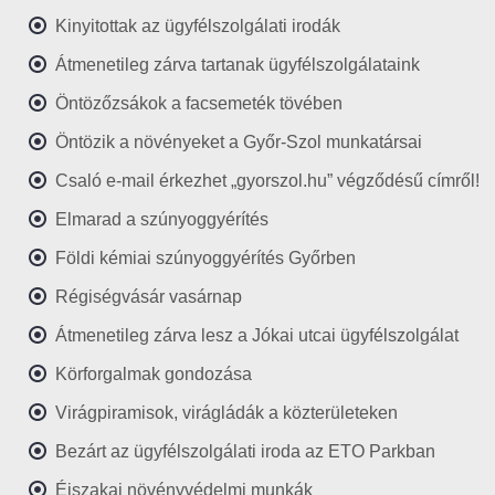
Kinyitottak az ügyfélszolgálati irodák
Átmenetileg zárva tartanak ügyfélszolgálataink
Öntözőzsákok a facsemeték tövében
Öntözik a növényeket a Győr-Szol munkatársai
Csaló e-mail érkezhet „gyorszol.hu” végződésű címről!
Elmarad a szúnyoggyérítés
Földi kémiai szúnyoggyérítés Győrben
Régiségvásár vasárnap
Átmenetileg zárva lesz a Jókai utcai ügyfélszolgálat
Körforgalmak gondozása
Virágpiramisok, virágládák a közterületeken
Bezárt az ügyfélszolgálati iroda az ETO Parkban
Éjszakai növényvédelmi munkák