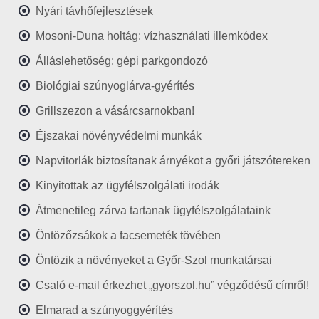
Nyári távhőfejlesztések
Mosoni-Duna holtág: vízhasználati illemkódex
Álláslehetőség: gépi parkgondozó
Biológiai szúnyoglárva-gyérítés
Grillszezon a vásárcsarnokban!
Éjszakai növényvédelmi munkák
Napvitorlák biztosítanak árnyékot a győri játszótereken
Kinyitottak az ügyfélszolgálati irodák
Átmenetileg zárva tartanak ügyfélszolgálataink
Öntözőzsákok a facsemeték tövében
Öntözik a növényeket a Győr-Szol munkatársai
Csaló e-mail érkezhet „gyorszol.hu” végződésű címről!
Elmarad a szúnyoggyérítés