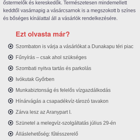
őstermelők és kereskedők. Természetesen mindemellett
keddtől vasárnapig a vásárcsarnok is a megszokott b színes
és bőséges kínálattal áll a vásárlók rendelkezésére.
Ezt olvasta már?
Szombaton is várja a vásárlókat a Dunakapu téri piac
Fűnyírás – csak ahol szükséges
Szombati nyitva tartás és parkolás
Ivókutak Győrben
Munkabiztonság és felelős vízgazdálkodás
Hínárvágás a csapadékvíz-tározó tavakon
Zárva lesz az Aranypart I.
Szünetel a melegvíz-szolgáltatás július 29-én
Álláslehetőség: fűtésszerelő