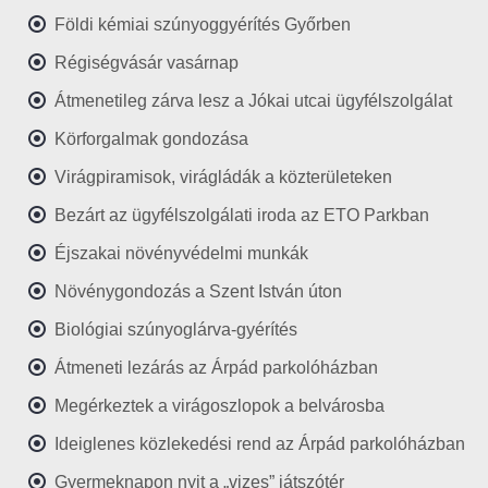
Földi kémiai szúnyoggyérítés Győrben
Régiségvásár vasárnap
Átmenetileg zárva lesz a Jókai utcai ügyfélszolgálat
Körforgalmak gondozása
Virágpiramisok, virágládák a közterületeken
Bezárt az ügyfélszolgálati iroda az ETO Parkban
Éjszakai növényvédelmi munkák
Növénygondozás a Szent István úton
Biológiai szúnyoglárva-gyérítés
Átmeneti lezárás az Árpád parkolóházban
Megérkeztek a virágoszlopok a belvárosba
Ideiglenes közlekedési rend az Árpád parkolóházban
Gyermeknapon nyit a „vizes” játszótér