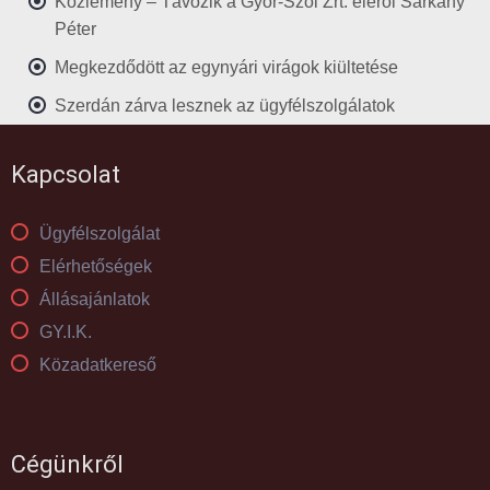
Közlemény – Távozik a Győr-Szol Zrt. éléről Sárkány
Péter
Megkezdődött az egynyári virágok kiültetése
Szerdán zárva lesznek az ügyfélszolgálatok
Kapcsolat
Ügyfélszolgálat
Elérhetőségek
Állásajánlatok
GY.I.K.
Közadatkereső
Cégünkről