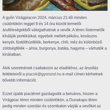
A győri Virágpiacon 2024. március 21-től minden
csütörtökön reggel 8 és 14 óra között termelői
áruféleségekből válogathatnak a vevők. A téren őstermelők
kínálják portékáikat, egyebek mellett pékáru, kovászos
kenyér, füstölthúsfélék, berkenye, chili, méz és különböző
zöldségfélék – alma, burgonya, batáta, hagyma – várhatók a
kínálatban.
Akik szeretnének csatlakozni az eladókhoz, az árusítás
feltételeiről a
piacok@gyorszol.hu
e-mail címen kérhetnek
bővebb információt.
Ezzel újabb piactérrel gazdagodik a belváros, hiszen a
Virágpiac téren minden csütörtökön, a Dunakapu téren
pedig minden szerdán és szombaton várják a vevőket az