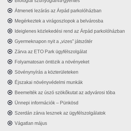
Biológiai szúnyoglárva-gyérítés
Átmeneti lezárás az Árpád parkolóházban
Megérkeztek a virágoszlopok a belvárosba
Ideiglenes közlekedési rend az Árpád parkolóházban
Gyermeknapon nyit a „vizes” játszótér
Zárva az ETO Park ügyfélszolgálat
Folyamatosan öntözik a növényeket
Sövénynyírás a közterületeken
Éjszakai növényvédelmi munkák
Beemelték az úszó szökőkutat az adyvárosi tóba
Ünnepi információk – Pünkösd
Szerdán zárva lesznek az ügyfélszolgálatok
Vágatlan május