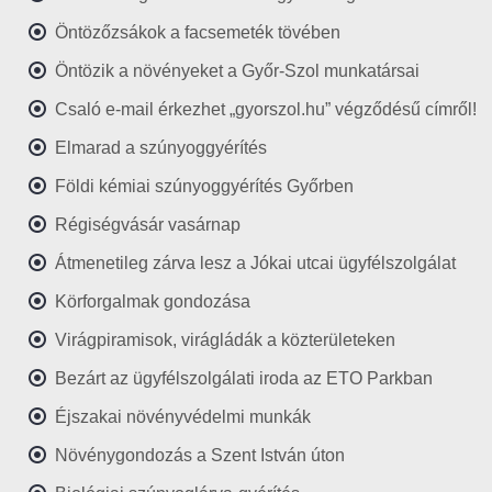
Öntözőzsákok a facsemeték tövében
Öntözik a növényeket a Győr-Szol munkatársai
Csaló e-mail érkezhet „gyorszol.hu” végződésű címről!
Elmarad a szúnyoggyérítés
Földi kémiai szúnyoggyérítés Győrben
Régiségvásár vasárnap
Átmenetileg zárva lesz a Jókai utcai ügyfélszolgálat
Körforgalmak gondozása
Virágpiramisok, virágládák a közterületeken
Bezárt az ügyfélszolgálati iroda az ETO Parkban
Éjszakai növényvédelmi munkák
Növénygondozás a Szent István úton