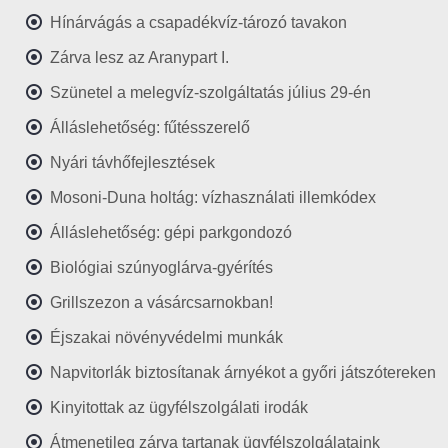
Hínárvágás a csapadékvíz-tározó tavakon
Zárva lesz az Aranypart I.
Szünetel a melegvíz-szolgáltatás július 29-én
Álláslehetőség: fűtésszerelő
Nyári távhőfejlesztések
Mosoni-Duna holtág: vízhasználati illemkódex
Álláslehetőség: gépi parkgondozó
Biológiai szúnyoglárva-gyérítés
Grillszezon a vásárcsarnokban!
Éjszakai növényvédelmi munkák
Napvitorlák biztosítanak árnyékot a győri játszótereken
Kinyitottak az ügyfélszolgálati irodák
Átmenetileg zárva tartanak ügyfélszolgálataink