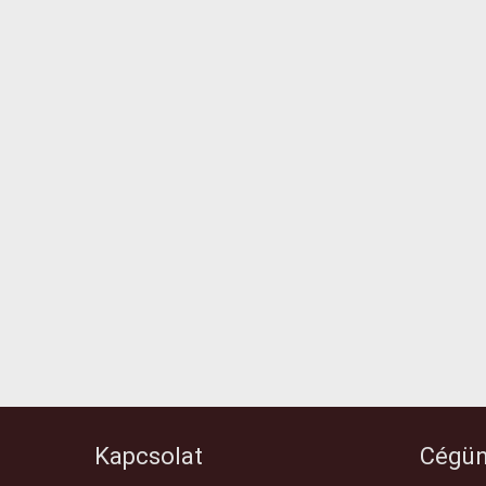
Kapcsolat
Cégün