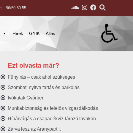
ej.: 96/50-50-55
s
Hírek
GYIK
Állás
Ezt olvasta már?
Fűnyírás – csak ahol szükséges
Szombati nyitva tartás és parkolás
Ivókutak Győrben
Munkabiztonság és felelős vízgazdálkodás
Hínárvágás a csapadékvíz-tározó tavakon
Zárva lesz az Aranypart I.