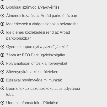
Biológiai szúnyoglárva-gyérítés
Átmeneti lezárás az Árpád parkolóházban
Megérkeztek a virágoszlopok a belvárosba
Ideiglenes közlekedési rend az Árpád
parkolóházban
Gyermeknapon nyit a „vizes” játszótér
Zárva az ETO Park ügyfélszolgálat
Folyamatosan öntözik a növényeket
Sövénynyírás a közterületeken
Éjszakai növényvédelmi munkák
Beemelték az úszó szökőkutat az adyvárosi
tóba
Ünnepi információk – Pünkösd