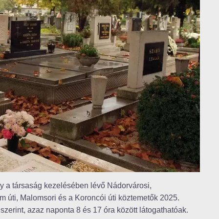
ogy a társaság kezelésében lévő Nádorvárosi,
m úti, Malomsori és a Koroncói úti köztemetők 2025.
d szerint, azaz naponta 8 és 17 óra között látogathatóak.