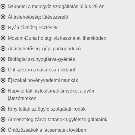
Szünetel a melegvíz-szolgáltatás július 29-én
Álláslehetőség: fűtésszerelő
Nyári távhőfejlesztések
Mosoni-Duna holtág: vízhasználati illemkódex
Álláslehetőség: gépi parkgondozó
Biológiai szúnyoglárva-gyérítés
Grillszezon a vásárcsarnokban!
Éjszakai növényvédelmi munkák
Napvitorlák biztosítanak árnyékot a győri
játszótereken
Kinyitottak az ügyfélszolgálati irodák
Átmenetileg zárva tartanak ügyfélszolgálataink
Öntözőzsákok a facsemeték tövében