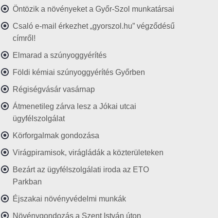
Öntözik a növényeket a Győr-Szol munkatársai
Csaló e-mail érkezhet „gyorszol.hu” végződésű
címről!
Elmarad a szúnyoggyérítés
Földi kémiai szúnyoggyérítés Győrben
Régiségvásár vasárnap
Átmenetileg zárva lesz a Jókai utcai
ügyfélszolgálat
Körforgalmak gondozása
Virágpiramisok, virágládák a közterületeken
Bezárt az ügyfélszolgálati iroda az ETO
Parkban
Éjszakai növényvédelmi munkák
Növénygondozás a Szent István úton