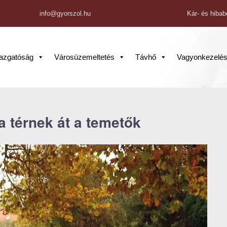
info@gyorszol.hu
Kár- és hibab
gazgatóság
Városüzemeltetés
Távhő
Vagyonkezelé
ra térnek át a temetők