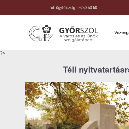
Tel. ügyfélszolg: 96/50-50-50
Vezéri
?>
Téli nyitvatartás