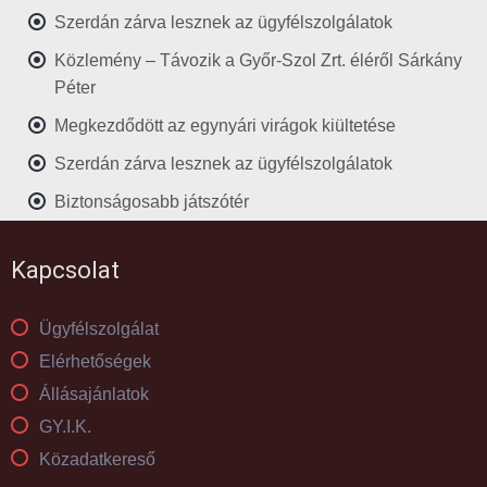
Szerdán zárva lesznek az ügyfélszolgálatok
Közlemény – Távozik a Győr-Szol Zrt. éléről Sárkány
Péter
Megkezdődött az egynyári virágok kiültetése
Szerdán zárva lesznek az ügyfélszolgálatok
Biztonságosabb játszótér
Kapcsolat
Ügyfélszolgálat
Elérhetőségek
Állásajánlatok
GY.I.K.
Közadatkereső