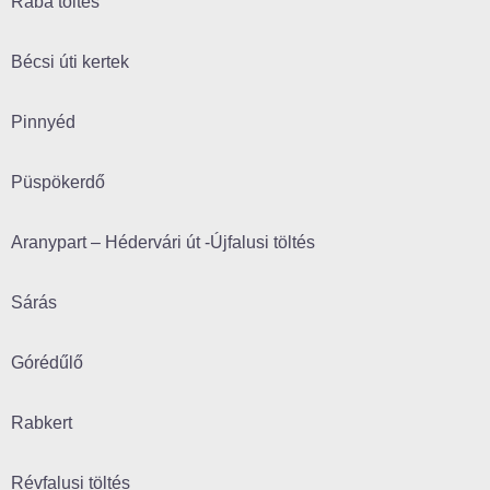
Rába töltés
Bécsi úti kertek
Pinnyéd
Püspökerdő
Aranypart – Hédervári út -Újfalusi töltés
Sárás
Górédűlő
Rabkert
Révfalusi töltés