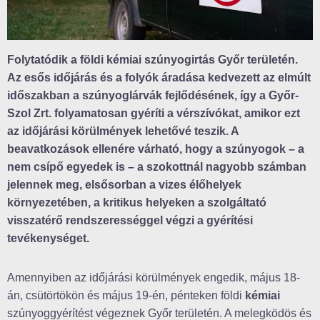
Folytatódik a földi kémiai szúnyogirtás Győr területén.
Az esős időjárás és a folyók áradása kedvezett az elmúlt
időszakban a szúnyoglárvák fejlődésének, így a Győr-
Szol Zrt. folyamatosan gyéríti a vérszívókat, amikor ezt
az időjárási körülmények lehetővé teszik. A
beavatkozások ellenére várható, hogy a szúnyogok – a
nem csípő egyedek is – a szokottnál nagyobb számban
jelennek meg, elsősorban a vizes élőhelyek
környezetében, a kritikus helyeken a szolgáltató
visszatérő rendszerességgel végzi a gyérítési
tevékenységet.
Amennyiben az időjárási körülmények engedik, május 18-
án, csütörtökön és május 19-én, pénteken földi
kémiai
szúnyoggyérítést végeznek Győr területén. A melegködös és