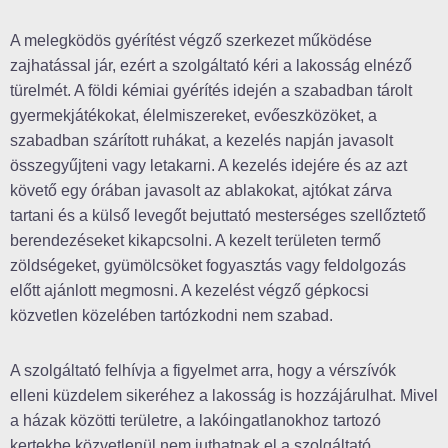
A melegködös gyérítést végző szerkezet működése
zajhatással jár, ezért a szolgáltató kéri a lakosság elnéző
türelmét. A földi kémiai gyérítés idején a szabadban tárolt
gyermekjátékokat, élelmiszereket, evőeszközöket, a
szabadban szárított ruhákat, a kezelés napján javasolt
összegyűjteni vagy letakarni. A kezelés idejére és az azt
követő egy órában javasolt az ablakokat, ajtókat zárva
tartani és a külső levegőt bejuttató mesterséges szellőztető
berendezéseket kikapcsolni. A kezelt területen termő
zöldségeket, gyümölcsöket fogyasztás vagy feldolgozás
előtt ajánlott megmosni. A kezelést végző gépkocsi
közvetlen közelében tartózkodni nem szabad.
A szolgáltató felhívja a figyelmet arra, hogy a vérszívók
elleni küzdelem sikeréhez a lakosság is hozzájárulhat. Mivel
a házak közötti területre, a lakóingatlanokhoz tartozó
kertekbe közvetlenül nem juthatnak el a szolgáltató