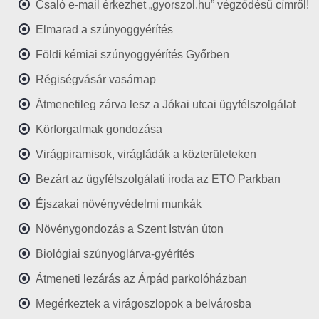
Csaló e-mail érkezhet „gyorszol.hu” végződésű címről!
Elmarad a szúnyoggyérítés
Földi kémiai szúnyoggyérítés Győrben
Régiségvásár vasárnap
Átmenetileg zárva lesz a Jókai utcai ügyfélszolgálat
Körforgalmak gondozása
Virágpiramisok, virágládák a közterületeken
Bezárt az ügyfélszolgálati iroda az ETO Parkban
Éjszakai növényvédelmi munkák
Növénygondozás a Szent István úton
Biológiai szúnyoglárva-gyérítés
Átmeneti lezárás az Árpád parkolóházban
Megérkeztek a virágoszlopok a belvárosba