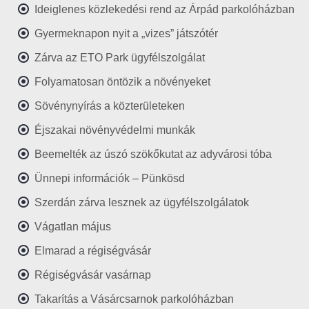
Ideiglenes közlekedési rend az Árpád parkolóházban
Gyermeknapon nyit a „vizes” játszótér
Zárva az ETO Park ügyfélszolgálat
Folyamatosan öntözik a növényeket
Sövénynyírás a közterületeken
Éjszakai növényvédelmi munkák
Beemelték az úszó szökőkutat az adyvárosi tóba
Ünnepi információk – Pünkösd
Szerdán zárva lesznek az ügyfélszolgálatok
Vágatlan május
Elmarad a régiségvásár
Régiségvásár vasárnap
Takarítás a Vásárcsarnok parkolóházban