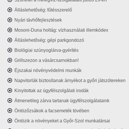
Álláslehetőség: fűtésszerelő
Nyári távhőfejlesztések
Mosoni-Duna holtág: vízhasználati illemkódex
Álláslehetőség: gépi parkgondozó
Biológiai szúnyoglárva-gyérítés
Grillszezon a vásárcsarnokban!
Éjszakai növényvédelmi munkák
Napvitorlák biztosítanak árnyékot a győri játszótereken
Kinyitottak az ügyfélszolgálati irodák
Átmenetileg zárva tartanak ügyfélszolgálataink
Öntözőzsákok a facsemeték tövében
Öntözik a növényeket a Győr-Szol munkatársai