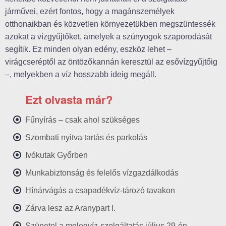
járművei, ezért fontos, hogy a magánszemélyek
otthonaikban és közvetlen környezetükben megszüntessék
azokat a vízgyűjtőket, amelyek a szúnyogok szaporodását
segítik. Ez minden olyan edény, eszköz lehet –
virágcseréptől az öntözőkannán keresztül az esővízgyűjtőig
–, melyekben a víz hosszabb ideig megáll.
Ezt olvasta már?
Fűnyírás – csak ahol szükséges
Szombati nyitva tartás és parkolás
Ivókutak Győrben
Munkabiztonság és felelős vízgazdálkodás
Hínárvágás a csapadékvíz-tározó tavakon
Zárva lesz az Aranypart I.
Szünetel a melegvíz-szolgáltatás július 29-én