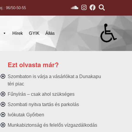
ej.: 96/50-50-55
s
Hírek
GYIK
Állás
Ezt olvasta már?
Szombaton is várja a vásárlókat a Dunakapu
téri piac
Fűnyírás – csak ahol szükséges
Szombati nyitva tartás és parkolás
Ivókutak Győrben
Munkabiztonság és felelős vízgazdálkodás