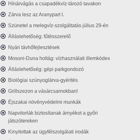
Hínárvágás a csapadékvíz-tározó tavakon
Zárva lesz az Aranypart I.
Szünetel a melegvíz-szolgáltatás július 29-én
Álláslehetőség: fűtésszerelő
Nyári távhőfejlesztések
Mosoni-Duna holtág: vízhasználati illemkódex
Álláslehetőség: gépi parkgondozó
Biológiai szúnyoglárva-gyérítés
Grillszezon a vásárcsarnokban!
Éjszakai növényvédelmi munkák
Napvitorlák biztosítanak árnyékot a győri
játszótereken
Kinyitottak az ügyfélszolgálati irodák