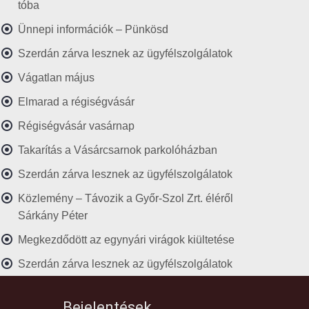
tóba
Ünnepi információk – Pünkösd
Szerdán zárva lesznek az ügyfélszolgálatok
Vágatlan május
Elmarad a régiségvásár
Régiségvásár vasárnap
Takarítás a Vásárcsarnok parkolóházban
Szerdán zárva lesznek az ügyfélszolgálatok
Közlemény – Távozik a Győr-Szol Zrt. éléről
Sárkány Péter
Megkezdődött az egynyári virágok kiültetése
Szerdán zárva lesznek az ügyfélszolgálatok
Bejelentések