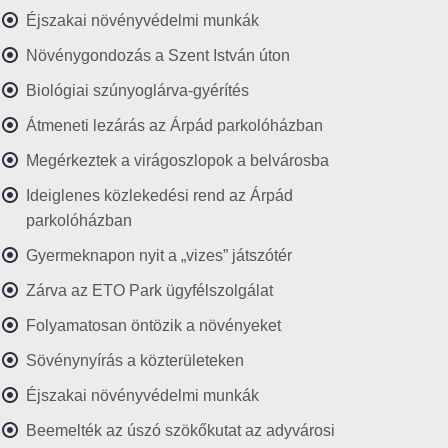
Éjszakai növényvédelmi munkák
Növénygondozás a Szent István úton
Biológiai szúnyoglárva-gyérítés
Átmeneti lezárás az Árpád parkolóházban
Megérkeztek a virágoszlopok a belvárosba
Ideiglenes közlekedési rend az Árpád
parkolóházban
Gyermeknapon nyit a „vizes” játszótér
Zárva az ETO Park ügyfélszolgálat
Folyamatosan öntözik a növényeket
Sövénynyírás a közterületeken
Éjszakai növényvédelmi munkák
Beemelték az úszó szökőkutat az adyvárosi