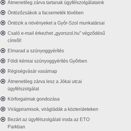
Átmenetileg zárva tartanak ügyfélszolgálataink
Öntözőzsákok a facsemeték tövében
Öntözik a növényeket a Győr-Szol munkatársai
Csaló e-mail érkezhet „gyorszol.hu” végződésű
címről!
Elmarad a szúnyoggyérítés
Földi kémiai szúnyoggyérítés Győrben
Régiségvásár vasárnap
Átmenetileg zárva lesz a Jókai utcai
ügyfélszolgálat
Körforgalmak gondozása
Virágpiramisok, virágládák a közterületeken
Bezárt az ügyfélszolgálati iroda az ETO
Parkban