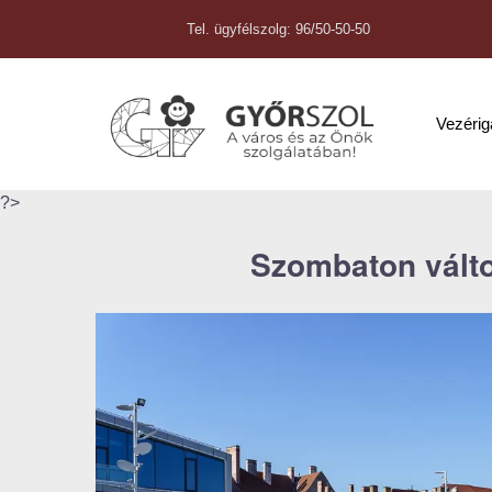
Tel. ügyfélszolg: 96/50-50-50
Vezéri
?>
Szombaton válto