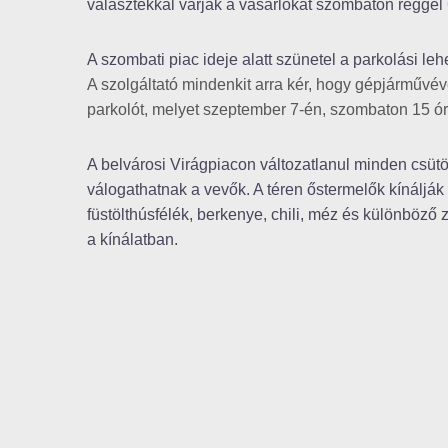
választékkal várják a vásárlókat szombaton reggel 
A szombati piac ideje alatt szünetel a parkolási le
A szolgáltató mindenkit arra kér, hogy gépjárművév
parkolót, melyet szeptember 7-én, szombaton 15 órá
A belvárosi Virágpiacon változatlanul minden csütö
válogathatnak a vevők. A téren őstermelők kínálják
füstölthúsfélék, berkenye, chili, méz és különböző
a kínálatban.