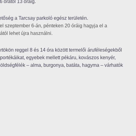
6 órától 13 óráig.
hetőség a Tarcsay parkoló egész területén.
el szeptember 6-án, pénteken 20 óráig hagyja el a
tól lehet újra használni.
rtökön reggel 8 és 14 óra között termelői áruféleségekből
 portékáikat, egyebek mellett pékáru, kovászos kenyér,
 zöldségfélék – alma, burgonya, batáta, hagyma – várhatók