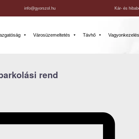
info@gyorszol.hu
Kár- és hibab
gazgatóság
Városüzemeltetés
Távhő
Vagyonkezelé
parkolási rend