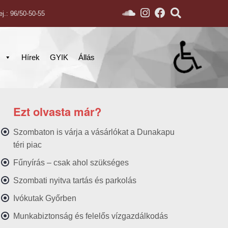
ej.: 96/50-50-55
s
Hírek
GYIK
Állás
Ezt olvasta már?
Szombaton is várja a vásárlókat a Dunakapu
téri piac
Fűnyírás – csak ahol szükséges
Szombati nyitva tartás és parkolás
Ivókutak Győrben
Munkabiztonság és felelős vízgazdálkodás