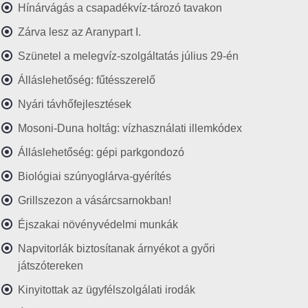
Hínárvágás a csapadékvíz-tározó tavakon
Zárva lesz az Aranypart I.
Szünetel a melegvíz-szolgáltatás július 29-én
Álláslehetőség: fűtésszerelő
Nyári távhőfejlesztések
Mosoni-Duna holtág: vízhasználati illemkódex
Álláslehetőség: gépi parkgondozó
Biológiai szúnyoglárva-gyérítés
Grillszezon a vásárcsarnokban!
Éjszakai növényvédelmi munkák
Napvitorlák biztosítanak árnyékot a győri
játszótereken
Kinyitottak az ügyfélszolgálati irodák