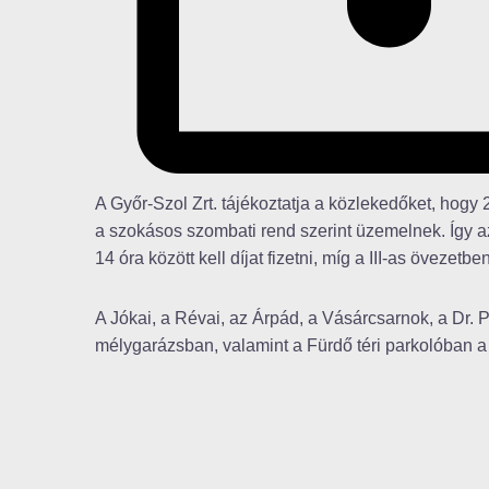
A Győr-Szol Zrt. tájékoztatja a közlekedőket, hogy
a szokásos szombati rend szerint üzemelnek. Így az
14 óra között kell díjat fizetni, míg a III-as övezetb
A Jókai, a Révai, az Árpád, a Vásárcsarnok, a Dr.
mélygarázsban, valamint a Fürdő téri parkolóban a 