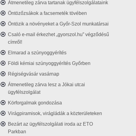
Átmenetileg zárva tartanak ügyfélszolgálataink
Öntözőzsákok a facsemeték tövében
Öntözik a növényeket a Győr-Szol munkatársai
Csaló e-mail érkezhet „gyorszol.hu” végződésű
címről!
Elmarad a szúnyoggyérítés
Földi kémiai szúnyoggyérítés Győrben
Régiségvásár vasárnap
Átmenetileg zárva lesz a Jókai utcai
ügyfélszolgálat
Körforgalmak gondozása
Virágpiramisok, virágládák a közterületeken
Bezárt az ügyfélszolgálati iroda az ETO
Parkban