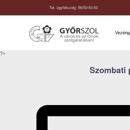
Tel. ügyfélszolg: 96/50-50-50
Vezéri
?>
Szombati 