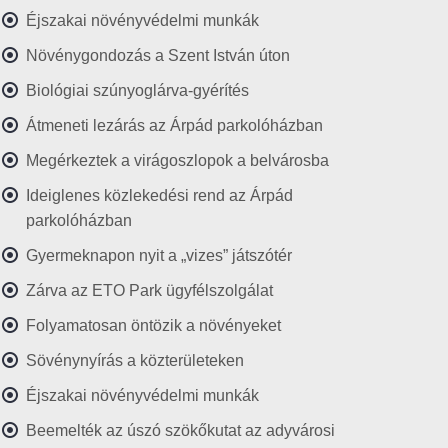
Éjszakai növényvédelmi munkák
Növénygondozás a Szent István úton
Biológiai szúnyoglárva-gyérítés
Átmeneti lezárás az Árpád parkolóházban
Megérkeztek a virágoszlopok a belvárosba
Ideiglenes közlekedési rend az Árpád
parkolóházban
Gyermeknapon nyit a „vizes” játszótér
Zárva az ETO Park ügyfélszolgálat
Folyamatosan öntözik a növényeket
Sövénynyírás a közterületeken
Éjszakai növényvédelmi munkák
Beemelték az úszó szökőkutat az adyvárosi