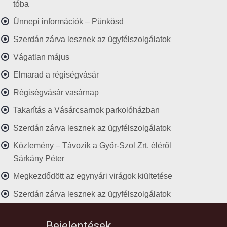
tóba
Ünnepi információk – Pünkösd
Szerdán zárva lesznek az ügyfélszolgálatok
Vágatlan május
Elmarad a régiségvásár
Régiségvásár vasárnap
Takarítás a Vásárcsarnok parkolóházban
Szerdán zárva lesznek az ügyfélszolgálatok
Közlemény – Távozik a Győr-Szol Zrt. éléről
Sárkány Péter
Megkezdődött az egynyári virágok kiültetése
Szerdán zárva lesznek az ügyfélszolgálatok
Bejelentések