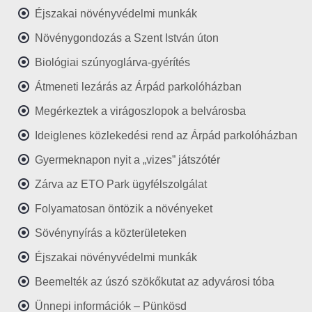
Éjszakai növényvédelmi munkák
Növénygondozás a Szent István úton
Biológiai szúnyoglárva-gyérítés
Átmeneti lezárás az Árpád parkolóházban
Megérkeztek a virágoszlopok a belvárosba
Ideiglenes közlekedési rend az Árpád parkolóházban
Gyermeknapon nyit a „vizes” játszótér
Zárva az ETO Park ügyfélszolgálat
Folyamatosan öntözik a növényeket
Sövénynyírás a közterületeken
Éjszakai növényvédelmi munkák
Beemelték az úszó szökőkutat az adyvárosi tóba
Ünnepi információk – Pünkösd