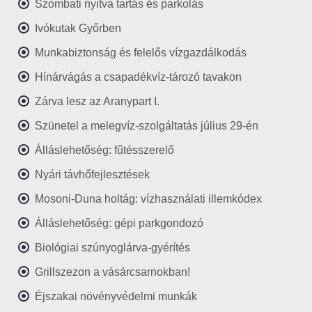
Szombati nyitva tartás és parkolás
Ivókutak Győrben
Munkabiztonság és felelős vízgazdálkodás
Hínárvágás a csapadékvíz-tározó tavakon
Zárva lesz az Aranypart I.
Szünetel a melegvíz-szolgáltatás július 29-én
Álláslehetőség: fűtésszerelő
Nyári távhőfejlesztések
Mosoni-Duna holtág: vízhasználati illemkódex
Álláslehetőség: gépi parkgondozó
Biológiai szúnyoglárva-gyérítés
Grillszezon a vásárcsarnokban!
Éjszakai növényvédelmi munkák