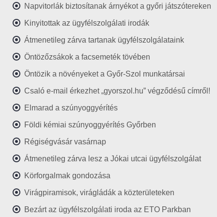
Napvitorlák biztosítanak árnyékot a győri játszótereken
Kinyitottak az ügyfélszolgálati irodák
Átmenetileg zárva tartanak ügyfélszolgálataink
Öntözőzsákok a facsemeték tövében
Öntözik a növényeket a Győr-Szol munkatársai
Csaló e-mail érkezhet „gyorszol.hu” végződésű címről!
Elmarad a szúnyoggyérítés
Földi kémiai szúnyoggyérítés Győrben
Régiségvásár vasárnap
Átmenetileg zárva lesz a Jókai utcai ügyfélszolgálat
Körforgalmak gondozása
Virágpiramisok, virágládák a közterületeken
Bezárt az ügyfélszolgálati iroda az ETO Parkban