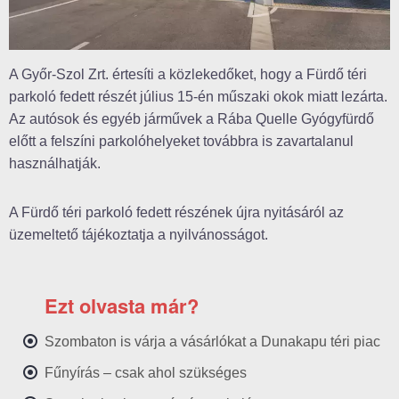
A Győr-Szol Zrt. értesíti a közlekedőket, hogy a Fürdő téri
parkoló fedett részét július 15-én műszaki okok miatt lezárta.
Az autósok és egyéb járművek a Rába Quelle Gyógyfürdő
előtt a felszíni parkolóhelyeket továbbra is zavartalanul
használhatják.
A Fürdő téri parkoló fedett részének újra nyitásáról az
üzemeltető tájékoztatja a nyilvánosságot.
Ezt olvasta már?
Szombaton is várja a vásárlókat a Dunakapu téri piac
Fűnyírás – csak ahol szükséges