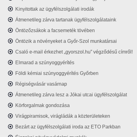
Kinyitottak az ügyfélszolgálati irodák
Átmenetileg zárva tartanak ügyfélszolgálataink
Öntözőzsákok a facsemeték tövében
Öntözik a növényeket a Győr-Szol munkatársai
Csaló e-mail érkezhet „gyorszol.hu” végződésű címről!
Elmarad a szúnyoggyérítés
Földi kémiai szúnyoggyérítés Győrben
Régiségvásár vasárnap
Átmenetileg zárva lesz a Jókai utcai ügyfélszolgálat
Körforgalmak gondozása
Virágpiramisok, virágládák a közterületeken
Bezárt az ügyfélszolgálati iroda az ETO Parkban