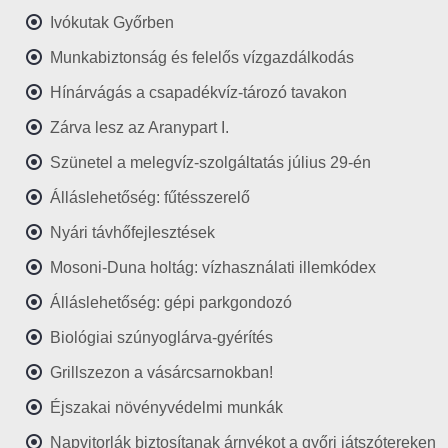
Ivókutak Győrben
Munkabiztonság és felelős vízgazdálkodás
Hínárvágás a csapadékvíz-tározó tavakon
Zárva lesz az Aranypart I.
Szünetel a melegvíz-szolgáltatás július 29-én
Álláslehetőség: fűtésszerelő
Nyári távhőfejlesztések
Mosoni-Duna holtág: vízhasználati illemkódex
Álláslehetőség: gépi parkgondozó
Biológiai szúnyoglárva-gyérítés
Grillszezon a vásárcsarnokban!
Éjszakai növényvédelmi munkák
Napvitorlák biztosítanak árnyékot a győri játszótereken