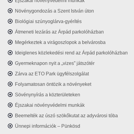
Éjszakai növényvédelmi munkák
Növénygondozás a Szent István úton
Biológiai szúnyoglárva-gyérítés
Átmeneti lezárás az Árpád parkolóházban
Megérkeztek a virágoszlopok a belvárosba
Ideiglenes közlekedési rend az Árpád parkolóházban
Gyermeknapon nyit a „vizes” játszótér
Zárva az ETO Park ügyfélszolgálat
Folyamatosan öntözik a növényeket
Sövénynyírás a közterületeken
Éjszakai növényvédelmi munkák
Beemelték az úszó szökőkutat az adyvárosi tóba
Ünnepi információk – Pünkösd