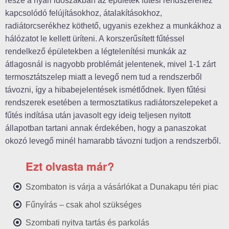
része a nyári időszakban az épületek fűtési rendszeréhez
kapcsolódó felújításokhoz, átalakításokhoz,
radiátorcserékhez köthető, ugyanis ezekhez a munkákhoz a
hálózatot le kellett üríteni. A
korszerűsített fűtéssel
rendelkező épületekben a légtelenítési munkák az
átlagosnál is nagyobb problémát jelentenek, mivel 1-1 zárt
termosztátszelep miatt a levegő nem tud a rendszerből
távozni, így a hibabejelentések ismétlődnek. Ilyen fűtési
rendszerek esetében a termosztatikus radiátorszelepeket a
fűtés indítása után javasolt egy ideig teljesen nyitott
állapotban tartani annak érdekében, hogy a panaszokat
okozó levegő minél hamarabb távozni tudjon a rendszerből.
Ezt olvasta már?
Szombaton is várja a vásárlókat a Dunakapu téri piac
Fűnyírás – csak ahol szükséges
Szombati nyitva tartás és parkolás