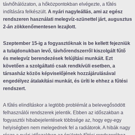
távhőhálózaton, a hőközpontokban elvégezte, a fűtés
indítására felkészült.
A nyári nagyleállás, ami az egész
rendszeren használati melegvíz-szünettel járt, augusztus
2-án zökkenőmentesen lezajlott.
Szeptember 15-ig a fogyasztóknak is be kellett fejezniük
a tulajdonukban levő, távhőrendszerről kiszolgált fűtő
és melegvíz berendezések felújítási munkáit. Ezt
követően a szolgáltató csak rendkívüli esetben, a
társasház közös képviselőjének hozzájárulásával
engedélyez átalakítási munkát, és üríti le ehhez a fűtési
rendszert.
A fűtés elindításkor a legtöbb problémát a belevegősödött
felhasználói rendszerek jelentik. Ebben az időszakban a
fogyasztói hibabejelentések többsége az, hogy egy-egy
helyiségben nem melegednek fel a radiátorok. A hibák nagy