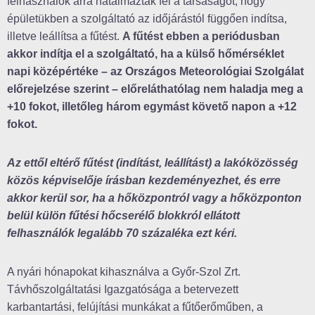
felhasználók arra hatalmazták fel a társaságot, hogy
épületükben a szolgáltató az időjárástól függően indítsa,
illetve leállítsa a fűtést.
A fűtést ebben a periódusban
akkor indítja el a szolgáltató, ha a külső hőmérséklet
napi középértéke – az Országos Meteorológiai Szolgálat
előrejelzése szerint – előreláthatólag nem haladja meg a
+10 fokot, illetőleg három egymást követő napon a +12
fokot.
Az ettől eltérő fűtést (indítást, leállítást) a lakóközösség
közös képviselője írásban kezdeményezhet, és erre
akkor kerül sor, ha a hőközpontról vagy a hőközponton
belül külön fűtési hőcserélő blokkról ellátott
felhasználók legalább 70 százaléka ezt kéri.
A nyári hónapokat kihasználva a Győr-Szol Zrt.
Távhőszolgáltatási Igazgatósága a betervezett
karbantartási, felújítási munkákat a fűtőerőműben, a