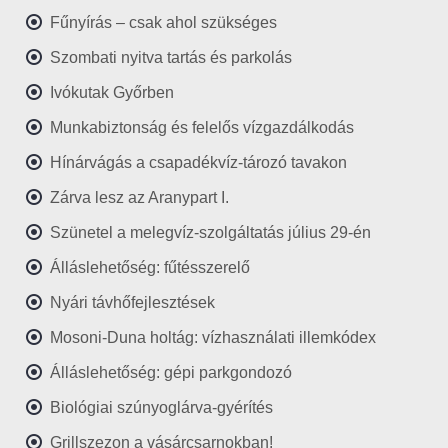
Fűnyírás – csak ahol szükséges
Szombati nyitva tartás és parkolás
Ivókutak Győrben
Munkabiztonság és felelős vízgazdálkodás
Hínárvágás a csapadékvíz-tározó tavakon
Zárva lesz az Aranypart I.
Szünetel a melegvíz-szolgáltatás július 29-én
Álláslehetőség: fűtésszerelő
Nyári távhőfejlesztések
Mosoni-Duna holtág: vízhasználati illemkódex
Álláslehetőség: gépi parkgondozó
Biológiai szúnyoglárva-gyérítés
Grillszezon a vásárcsarnokban!