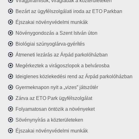
Virágpiramisok, virágládák a közterületeken
Bezárt az ügyfélszolgálati iroda az ETO Parkban
Éjszakai növényvédelmi munkák
Növénygondozás a Szent István úton
Biológiai szúnyoglárva-gyérítés
Átmeneti lezárás az Árpád parkolóházban
Megérkeztek a virágoszlopok a belvárosba
Ideiglenes közlekedési rend az Árpád parkolóházban
Gyermeknapon nyit a „vizes” játszótér
Zárva az ETO Park ügyfélszolgálat
Folyamatosan öntözik a növényeket
Sövénynyírás a közterületeken
Éjszakai növényvédelmi munkák