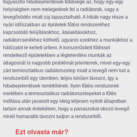
fogyasztói hibabejelentések többsége az, hogy egy-egy
helyiségben nem melegednek fel a radiátorok, vagy a
levegősödés miatt zaj tapasztalható. A hibák nagy része a
nyári időszakban az épületek fűtési rendszeréhez
kapcsolódó felújításokhoz, átalakításokhoz,
radiátorcserékhez köthető, ugyanis ezekhez a munkákhoz a
hálózatot le kellett üríteni. A korszerűsített fűtéssel
rendelkező épületekben a légtelenítési munkák az
átlagosnál is nagyobb problémát jelentenek, mivel egy-egy
zárt termosztatikus radiátorszelep miatt a levegő nem tud a
rendszerből egy ütemben, teljes körűen távozni, így a
hibabejelentések ismétlődnek. Ilyen fűtési rendszerek
esetében a termosztatikus radiátorszelepeket a fűtés
indítása után javasolt egy ideig teljesen nyitott állapotban
tartani annak érdekében, hogy a panaszokat okozó levegő
minél hamarabb távozni tudjon a rendszerből.
Ezt olvasta már?