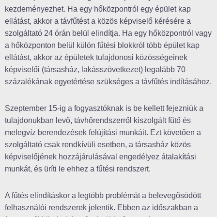
kezdeményezhet. Ha egy hőközpontról egy épület kap
ellátást, akkor a távfűtést a közös képviselő kérésére a
szolgáltató 24 órán belül elindítja. Ha egy hőközpontról vagy
a hőközponton belül külön fűtési blokkról több épület kap
ellátást, akkor az épületek tulajdonosi közösségeinek
képviselői (társasház, lakásszövetkezet) legalább 70
százalékának egyetértése szükséges a távfűtés indításához.
Szeptember 15-ig a fogyasztóknak is be kellett fejezniük a
tulajdonukban levő, távhőrendszerről kiszolgált fűtő és
melegvíz berendezések felújítási munkáit. Ezt követően a
szolgáltató csak rendkívüli esetben, a társasház közös
képviselőjének hozzájárulásával engedélyez átalakítási
munkát, és üríti le ehhez a fűtési rendszert.
A fűtés elindításkor a legtöbb problémát a belevegősödött
felhasználói rendszerek jelentik. Ebben az időszakban a