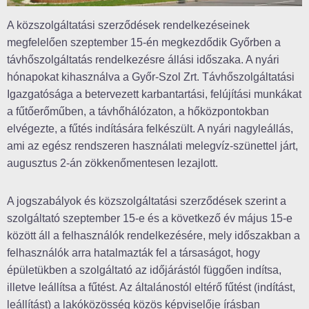
A közszolgáltatási szerződések rendelkezéseinek
megfelelően szeptember 15-én megkezdődik Győrben a
távhőszolgáltatás rendelkezésre állási időszaka. A nyári
hónapokat kihasználva a Győr-Szol Zrt. Távhőszolgáltatási
Igazgatósága a betervezett karbantartási, felújítási munkákat
a fűtőerőműben, a távhőhálózaton, a hőközpontokban
elvégezte, a fűtés indítására felkészült. A nyári nagyleállás,
ami az egész rendszeren használati melegvíz-szünettel járt,
augusztus 2-án zökkenőmentesen lezajlott.
A jogszabályok és közszolgáltatási szerződések szerint a
szolgáltató szeptember 15-e és a következő év május 15-e
között áll a felhasználók rendelkezésére, mely időszakban a
felhasználók arra hatalmazták fel a társaságot, hogy
épületükben a szolgáltató az időjárástól függően indítsa,
illetve leállítsa a fűtést. Az általánostól eltérő fűtést (indítást,
leállítást) a lakóközösség közös képviselője írásban