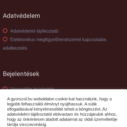
Adatvédelem
Adatvédelmi tájékoztató
Elektronikus megfigyelőrendszerrel kapcsolatos
adatkezelés
Bejelentések
Visszaélés bejelentés
Panaszkezelés
A gyorszol.hu weboldalon cookie-kat használunk, hogy a
legjobb felhasználói élményt nyújthassuk. A sütik
elfogadásával kényelmesebbé teheti a böngészést. Az
adatvédelmi tájékoztatót elolvastam és hozzájárulok ahhoz,
© GYŐR-SZOL Zrt - 2010- 2026
hogy az önkéntesen átadott adataimat az oldal üzemeltetője
tárolja visszavonásig.