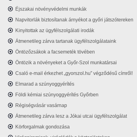
Éjszakai növényvédelmi munkák
Napvitorlák biztosítanak árnyékot a győri játszótereken
Kinyitottak az ügyfélszolgálati irodák
Átmenetileg zárva tartanak ügyfélszolgálataink
Öntözőzsákok a facsemeték tövében
Öntözik a növényeket a Győr-Szol munkatársai
Csaló e-mail érkezhet „gyorszol.hu” végződésű címről!
Elmarad a szúnyoggyérítés
Földi kémiai szúnyoggyérítés Győrben
Régiségvásár vasárnap
Átmenetileg zárva lesz a Jókai utcai ügyfélszolgálat
Körforgalmak gondozása