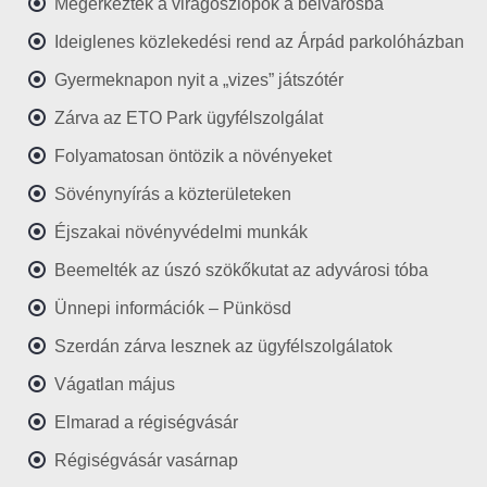
Megérkeztek a virágoszlopok a belvárosba
Ideiglenes közlekedési rend az Árpád parkolóházban
Gyermeknapon nyit a „vizes” játszótér
Zárva az ETO Park ügyfélszolgálat
Folyamatosan öntözik a növényeket
Sövénynyírás a közterületeken
Éjszakai növényvédelmi munkák
Beemelték az úszó szökőkutat az adyvárosi tóba
Ünnepi információk – Pünkösd
Szerdán zárva lesznek az ügyfélszolgálatok
Vágatlan május
Elmarad a régiségvásár
Régiségvásár vasárnap