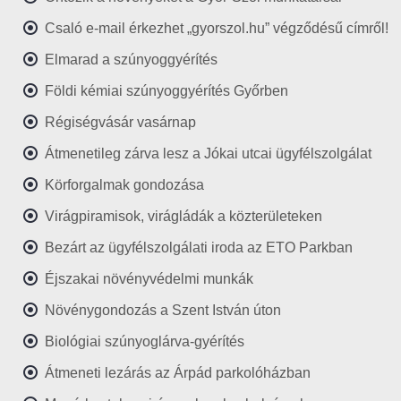
Csaló e-mail érkezhet „gyorszol.hu” végződésű címről!
Elmarad a szúnyoggyérítés
Földi kémiai szúnyoggyérítés Győrben
Régiségvásár vasárnap
Átmenetileg zárva lesz a Jókai utcai ügyfélszolgálat
Körforgalmak gondozása
Virágpiramisok, virágládák a közterületeken
Bezárt az ügyfélszolgálati iroda az ETO Parkban
Éjszakai növényvédelmi munkák
Növénygondozás a Szent István úton
Biológiai szúnyoglárva-gyérítés
Átmeneti lezárás az Árpád parkolóházban