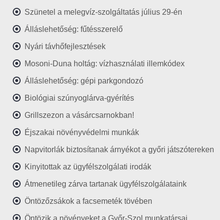
Szünetel a melegvíz-szolgáltatás július 29-én
Álláslehetőség: fűtésszerelő
Nyári távhőfejlesztések
Mosoni-Duna holtág: vízhasználati illemkódex
Álláslehetőség: gépi parkgondozó
Biológiai szúnyoglárva-gyérítés
Grillszezon a vásárcsarnokban!
Éjszakai növényvédelmi munkák
Napvitorlák biztosítanak árnyékot a győri játszótereken
Kinyitottak az ügyfélszolgálati irodák
Átmenetileg zárva tartanak ügyfélszolgálataink
Öntözőzsákok a facsemeték tövében
Öntözik a növényeket a Győr-Szol munkatársai