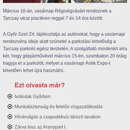
Március 16-án, vasárnap Régiségvásárt rendeznek a
Tarcsay utcai piactéren reggel 7 és 14 óra között.
A Győr-Szol Zrt. tájékoztatja az autósokat, hogy a vasárnapi
rendezvény ideje alatt szünetel a parkolási lehetőség a
Tarcsay parkoló egész területén. A szolgáltató mindenkit arra
kér, hogy gépjárművével március 15-én, szombaton 20 óráig
hagyja el a parkolót, melyet a vasárnapi Antik Expo-t
követően lehet újra használni.
Ezt olvasta már?
Ivókutak Győrben
Munkabiztonság és felelős vízgazdálkodás
Hínárvágás a csapadékvíz-tározó tavakon
Zárva lesz az Aranypart I.