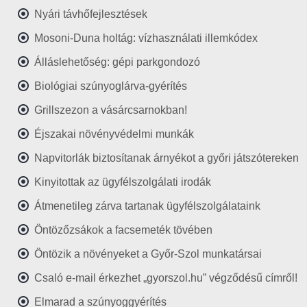
Nyári távhőfejlesztések
Mosoni-Duna holtág: vízhasználati illemkódex
Álláslehetőség: gépi parkgondozó
Biológiai szúnyoglárva-gyérítés
Grillszezon a vásárcsarnokban!
Éjszakai növényvédelmi munkák
Napvitorlák biztosítanak árnyékot a győri játszótereken
Kinyitottak az ügyfélszolgálati irodák
Átmenetileg zárva tartanak ügyfélszolgálataink
Öntözőzsákok a facsemeték tövében
Öntözik a növényeket a Győr-Szol munkatársai
Csaló e-mail érkezhet „gyorszol.hu” végződésű címről!
Elmarad a szúnyoggyérítés