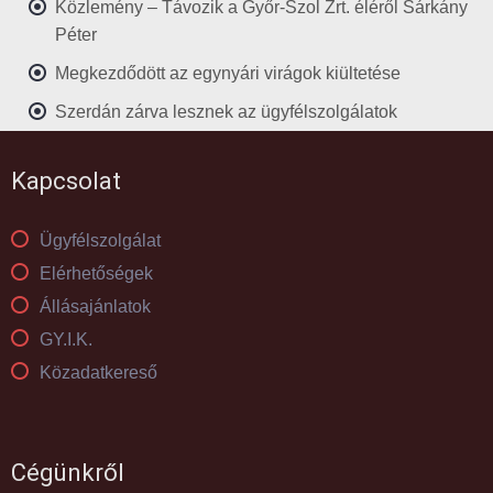
Közlemény – Távozik a Győr-Szol Zrt. éléről Sárkány
Péter
Megkezdődött az egynyári virágok kiültetése
Szerdán zárva lesznek az ügyfélszolgálatok
Kapcsolat
Ügyfélszolgálat
Elérhetőségek
Állásajánlatok
GY.I.K.
Közadatkereső
Cégünkről