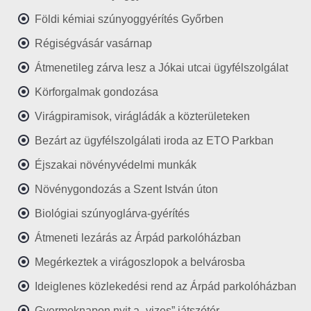
Földi kémiai szúnyoggyérítés Győrben
Régiségvásár vasárnap
Átmenetileg zárva lesz a Jókai utcai ügyfélszolgálat
Körforgalmak gondozása
Virágpiramisok, virágládák a közterületeken
Bezárt az ügyfélszolgálati iroda az ETO Parkban
Éjszakai növényvédelmi munkák
Növénygondozás a Szent István úton
Biológiai szúnyoglárva-gyérítés
Átmeneti lezárás az Árpád parkolóházban
Megérkeztek a virágoszlopok a belvárosba
Ideiglenes közlekedési rend az Árpád parkolóházban
Gyermeknapon nyit a „vizes” játszótér