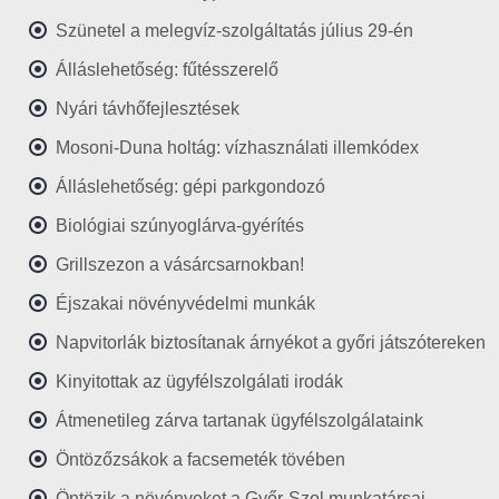
Szünetel a melegvíz-szolgáltatás július 29-én
Álláslehetőség: fűtésszerelő
Nyári távhőfejlesztések
Mosoni-Duna holtág: vízhasználati illemkódex
Álláslehetőség: gépi parkgondozó
Biológiai szúnyoglárva-gyérítés
Grillszezon a vásárcsarnokban!
Éjszakai növényvédelmi munkák
Napvitorlák biztosítanak árnyékot a győri játszótereken
Kinyitottak az ügyfélszolgálati irodák
Átmenetileg zárva tartanak ügyfélszolgálataink
Öntözőzsákok a facsemeték tövében
Öntözik a növényeket a Győr-Szol munkatársai