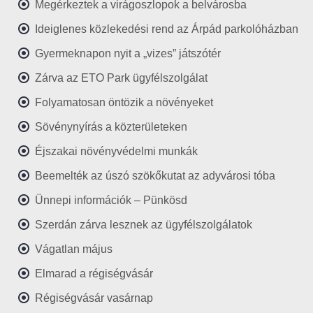
Megérkeztek a virágoszlopok a belvárosba
Ideiglenes közlekedési rend az Árpád parkolóházban
Gyermeknapon nyit a „vizes” játszótér
Zárva az ETO Park ügyfélszolgálat
Folyamatosan öntözik a növényeket
Sövénynyírás a közterületeken
Éjszakai növényvédelmi munkák
Beemelték az úszó szökőkutat az adyvárosi tóba
Ünnepi információk – Pünkösd
Szerdán zárva lesznek az ügyfélszolgálatok
Vágatlan május
Elmarad a régiségvásár
Régiségvásár vasárnap