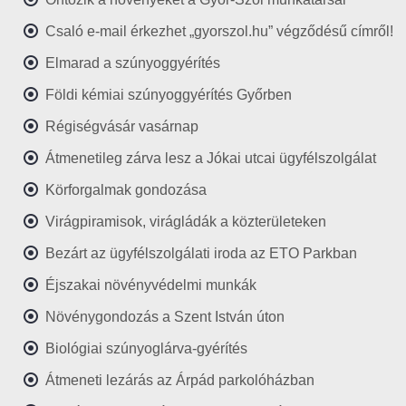
Csaló e-mail érkezhet „gyorszol.hu” végződésű címről!
Elmarad a szúnyoggyérítés
Földi kémiai szúnyoggyérítés Győrben
Régiségvásár vasárnap
Átmenetileg zárva lesz a Jókai utcai ügyfélszolgálat
Körforgalmak gondozása
Virágpiramisok, virágládák a közterületeken
Bezárt az ügyfélszolgálati iroda az ETO Parkban
Éjszakai növényvédelmi munkák
Növénygondozás a Szent István úton
Biológiai szúnyoglárva-gyérítés
Átmeneti lezárás az Árpád parkolóházban