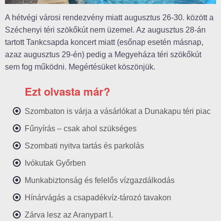
A hétvégi városi rendezvény miatt augusztus 26-30. között a
Széchenyi téri szökőkút nem üzemel. Az augusztus 28-án
tartott Tankcsapda koncert miatt (esőnap esetén másnap,
azaz augusztus 29-én) pedig a Megyeháza téri szökőkút
sem fog működni. Megértésüket köszönjük.
Ezt olvasta már?
Szombaton is várja a vásárlókat a Dunakapu téri piac
Fűnyírás – csak ahol szükséges
Szombati nyitva tartás és parkolás
Ivókutak Győrben
Munkabiztonság és felelős vízgazdálkodás
Hínárvágás a csapadékvíz-tározó tavakon
Zárva lesz az Aranypart I.