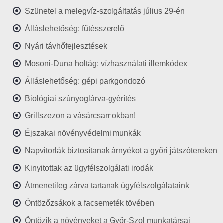
Szünetel a melegvíz-szolgáltatás július 29-én
Álláslehetőség: fűtésszerelő
Nyári távhőfejlesztések
Mosoni-Duna holtág: vízhasználati illemkódex
Álláslehetőség: gépi parkgondozó
Biológiai szúnyoglárva-gyérítés
Grillszezon a vásárcsarnokban!
Éjszakai növényvédelmi munkák
Napvitorlák biztosítanak árnyékot a győri játszótereken
Kinyitottak az ügyfélszolgálati irodák
Átmenetileg zárva tartanak ügyfélszolgálataink
Öntözőzsákok a facsemeték tövében
Öntözik a növényeket a Győr-Szol munkatársai