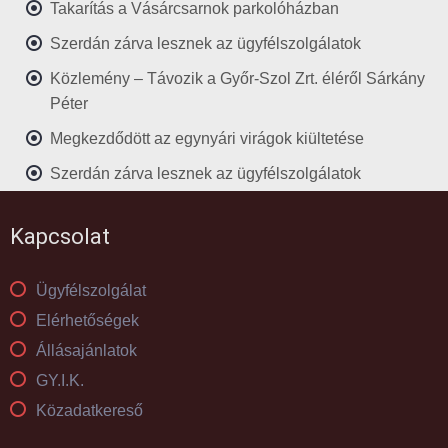
Takarítás a Vásárcsarnok parkolóházban
Szerdán zárva lesznek az ügyfélszolgálatok
Közlemény – Távozik a Győr-Szol Zrt. éléről Sárkány
Péter
Megkezdődött az egynyári virágok kiültetése
Szerdán zárva lesznek az ügyfélszolgálatok
Kapcsolat
Ügyfélszolgálat
Elérhetőségek
Állásajánlatok
GY.I.K.
Közadatkereső