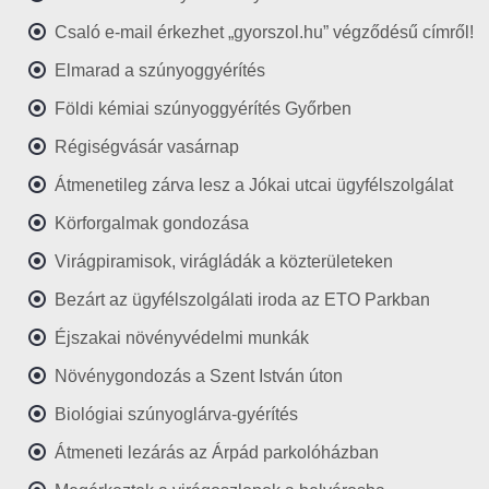
Csaló e-mail érkezhet „gyorszol.hu” végződésű címről!
Elmarad a szúnyoggyérítés
Földi kémiai szúnyoggyérítés Győrben
Régiségvásár vasárnap
Átmenetileg zárva lesz a Jókai utcai ügyfélszolgálat
Körforgalmak gondozása
Virágpiramisok, virágládák a közterületeken
Bezárt az ügyfélszolgálati iroda az ETO Parkban
Éjszakai növényvédelmi munkák
Növénygondozás a Szent István úton
Biológiai szúnyoglárva-gyérítés
Átmeneti lezárás az Árpád parkolóházban