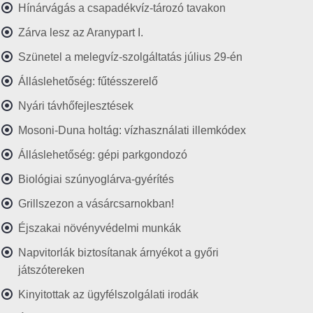
Hínárvágás a csapadékvíz-tározó tavakon
Zárva lesz az Aranypart I.
Szünetel a melegvíz-szolgáltatás július 29-én
Álláslehetőség: fűtésszerelő
Nyári távhőfejlesztések
Mosoni-Duna holtág: vízhasználati illemkódex
Álláslehetőség: gépi parkgondozó
Biológiai szúnyoglárva-gyérítés
Grillszezon a vásárcsarnokban!
Éjszakai növényvédelmi munkák
Napvitorlák biztosítanak árnyékot a győri
játszótereken
Kinyitottak az ügyfélszolgálati irodák