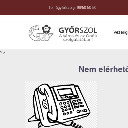
Tel. ügyfélszolg: 96/50-50-50
Vezéri
?>
Nem elérhető