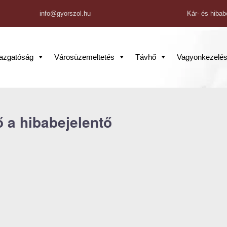
info@gyorszol.hu
Kár- és hibab
gazgatóság
Városüzemeltetés
Távhő
Vagyonkezelé
 a hibabejelentő