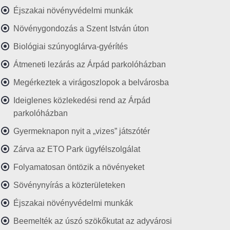
Éjszakai növényvédelmi munkák
Növénygondozás a Szent István úton
Biológiai szúnyoglárva-gyérítés
Átmeneti lezárás az Árpád parkolóházban
Megérkeztek a virágoszlopok a belvárosba
Ideiglenes közlekedési rend az Árpád
parkolóházban
Gyermeknapon nyit a „vizes” játszótér
Zárva az ETO Park ügyfélszolgálat
Folyamatosan öntözik a növényeket
Sövénynyírás a közterületeken
Éjszakai növényvédelmi munkák
Beemelték az úszó szökőkutat az adyvárosi