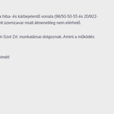
y a hiba- és kárbejelentő vonala (96/50-50-55 és 20/922-
tt üzemzavar miatt átmenetileg nem elérhető.
yőr-Szol Zrt. munkatársai dolgoznak. Amint a működés
elmét!