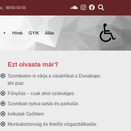
ej.: 96/50-50-55
s
Hírek
GYIK
Állás
Ezt olvasta már?
Szombaton is várja a vásárlókat a Dunakapu
téri piac
Fűnyírás – csak ahol szükséges
Szombati nyitva tartás és parkolás
Ivókutak Győrben
Munkabiztonság és felelős vízgazdálkodás