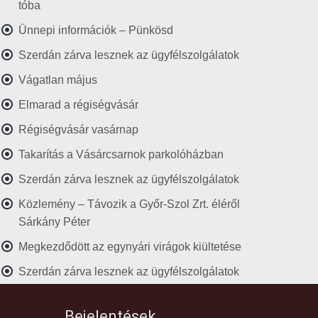
tóba
Ünnepi információk – Pünkösd
Szerdán zárva lesznek az ügyfélszolgálatok
Vágatlan május
Elmarad a régiségvásár
Régiségvásár vasárnap
Takarítás a Vásárcsarnok parkolóházban
Szerdán zárva lesznek az ügyfélszolgálatok
Közlemény – Távozik a Győr-Szol Zrt. éléről
Sárkány Péter
Megkezdődött az egynyári virágok kiültetése
Szerdán zárva lesznek az ügyfélszolgálatok
Bejelentések