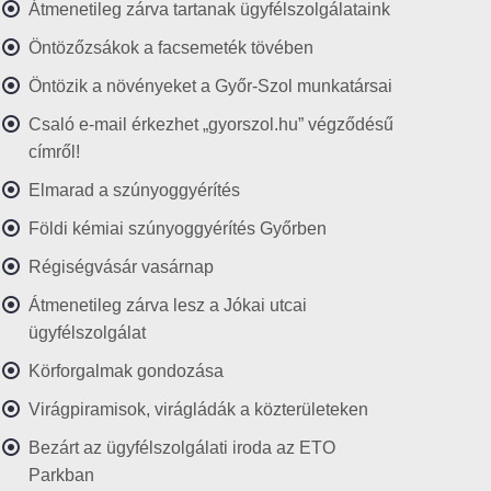
Átmenetileg zárva tartanak ügyfélszolgálataink
Öntözőzsákok a facsemeték tövében
Öntözik a növényeket a Győr-Szol munkatársai
Csaló e-mail érkezhet „gyorszol.hu” végződésű
címről!
Elmarad a szúnyoggyérítés
Földi kémiai szúnyoggyérítés Győrben
Régiségvásár vasárnap
Átmenetileg zárva lesz a Jókai utcai
ügyfélszolgálat
Körforgalmak gondozása
Virágpiramisok, virágládák a közterületeken
Bezárt az ügyfélszolgálati iroda az ETO
Parkban