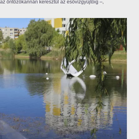
 az öntözőkannán keresztül az esővízgyűjtőig –,