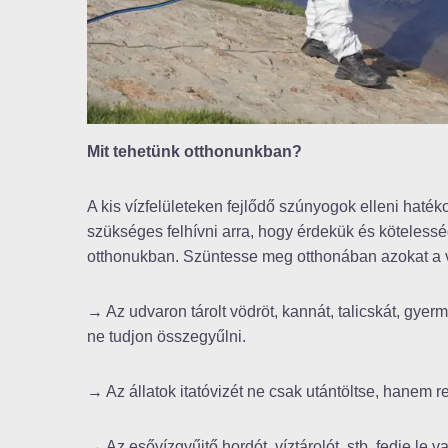
Mit tehetünk otthonunkban?
A kis vízfelületeken fejlődő szúnyogok elleni haté
szükséges felhívni arra, hogy érdekük és kötele
otthonukban. Szüntesse meg otthonában azokat a v
→ Az udvaron tárolt vödröt, kannát, talicskát, gyerm
ne tudjon összegyűlni.
→ Az állatok itatóvizét ne csak utántöltse, hanem re
→ Az esővízgyűjtő hordót, víztárolót, stb. fedje le v