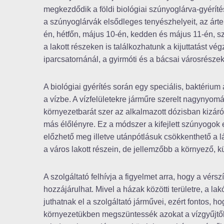
megkezdődik a földi biológiai szúnyoglárva-gyérít
a szúnyoglárvák elsődleges tenyészhelyeit, az ártere
én, hétfőn, május 10-én,
kedden és május 11-én, sze
a lakott részeken is találkozhatunk a kijuttatást vé
iparcsatornánál, a gyirmóti és a bácsai városrésze
A biológiai gyérítés során egy speciális, baktériu
a vízbe. A vízfelületekre járműre szerelt nagynyomá
környezetbarát szer az alkalmazott dózisban kizáró
más élőlényre. Ez a módszer a kifejlett szúnyogok
előzhető meg illetve utánpótlásuk csökkenthető a l
a város lakott részein, de jellemzőbb a környező, kü
A szolgáltató felhívja a figyelmet arra, hogy a vérs
hozzájárulhat. Mivel a házak közötti területre, a l
juthatnak el a szolgáltató járművei, ezért fontos,
környezetükben megszüntessék azokat a vízgyűjtők