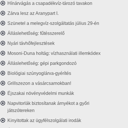
Hínárvágás a csapadékvíz-tározó tavakon
Zárva lesz az Aranypart I.
Szünetel a melegvíz-szolgáltatás július 29-én
Álláslehetőség: fűtésszerelő
Nyári távhőfejlesztések
Mosoni-Duna holtág: vízhasználati illemkódex
Álláslehetőség: gépi parkgondozó
Biológiai szúnyoglárva-gyérítés
Grillszezon a vásárcsarnokban!
Éjszakai növényvédelmi munkák
Napvitorlák biztosítanak árnyékot a győri
játszótereken
Kinyitottak az ügyfélszolgálati irodák