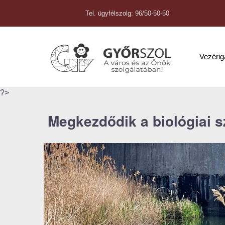
Tel. ügyfélszolg: 96/50-50-50
Vezéri
?>
Megkezdődik a biológiai 