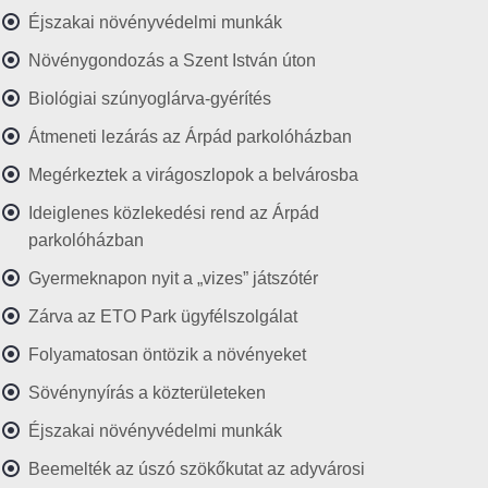
Éjszakai növényvédelmi munkák
Növénygondozás a Szent István úton
Biológiai szúnyoglárva-gyérítés
Átmeneti lezárás az Árpád parkolóházban
Megérkeztek a virágoszlopok a belvárosba
Ideiglenes közlekedési rend az Árpád
parkolóházban
Gyermeknapon nyit a „vizes” játszótér
Zárva az ETO Park ügyfélszolgálat
Folyamatosan öntözik a növényeket
Sövénynyírás a közterületeken
Éjszakai növényvédelmi munkák
Beemelték az úszó szökőkutat az adyvárosi