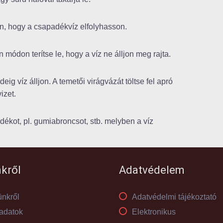
an, hogy a csapadékvíz elfolyhasson.
 módon terítse le, hogy a víz ne álljon meg rajta.
g víz álljon. A temetői virágvázát töltse fel apró
izet.
ékot, pl. gumiabroncsot, stb. melyben a víz
kről
Adatvédelem
nkről
Adatvédelmi tájékoztató
adatok
Elektronikus