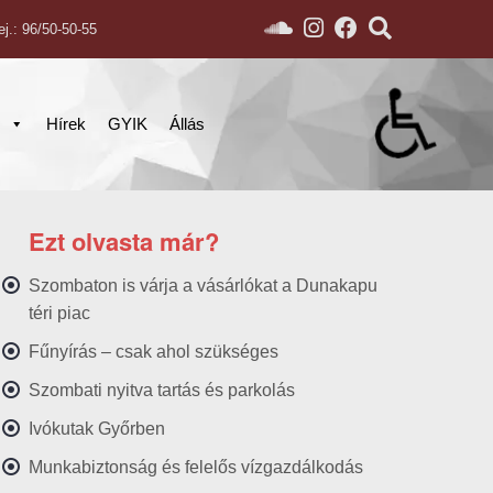
ej.: 96/50-50-55
s
Hírek
GYIK
Állás
Ezt olvasta már?
Szombaton is várja a vásárlókat a Dunakapu
téri piac
Fűnyírás – csak ahol szükséges
Szombati nyitva tartás és parkolás
Ivókutak Győrben
Munkabiztonság és felelős vízgazdálkodás