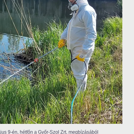
us 9-én, hétfőn a Győr-Szol Zrt. megbízásából