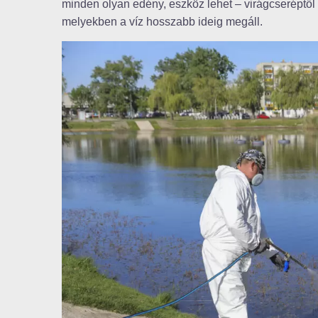
minden olyan edény, eszköz lehet – virágcseréptől
melyekben a víz hosszabb ideig megáll.