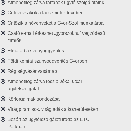
Átmenetileg zárva tartanak ügyfélszolgálataink
Öntözőzsákok a facsemeték tövében
Öntözik a növényeket a Győr-Szol munkatársai
Csaló e-mail érkezhet „gyorszol.hu” végződésű
címről!
Elmarad a szúnyoggyérítés
Földi kémiai szúnyoggyérítés Győrben
Régiségvásár vasárnap
Átmenetileg zárva lesz a Jókai utcai
ügyfélszolgálat
Körforgalmak gondozása
Virágpiramisok, virágládák a közterületeken
Bezárt az ügyfélszolgálati iroda az ETO
Parkban