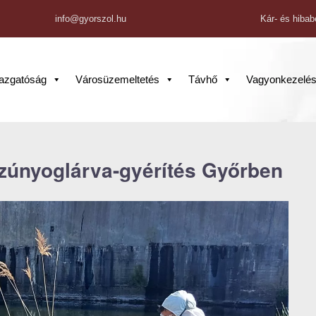
info@gyorszol.hu
Kár- és hibab
gazgatóság
Városüzemeltetés
Távhő
Vagyonkezelé
szúnyoglárva-gyérítés Győrben