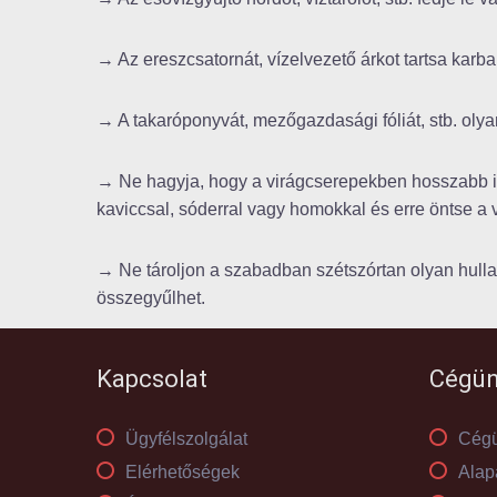
→ Az ereszcsatornát, vízelvezető árkot tartsa karb
→ A takaróponyvát, mezőgazdasági fóliát, stb. olyan
→ Ne hagyja, hogy a virágcserepekben hosszabb idei
kaviccsal, sóderral vagy homokkal és erre öntse a v
→ Ne tároljon a szabadban szétszórtan olyan hullad
összegyűlhet.
Kapcsolat
Cégün
Ügyfélszolgálat
Cégü
Elérhetőségek
Alap