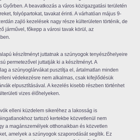
és Győrben. A beavatkozás a város közigazgatási területén
ket, folyópartokat, tavakat érinti. A várhatóan május 9-
rdán zajló kezelések nagy része külterületen történik, de
gző járművel, főkepp a városi tavak körül, az
kben.
m alapú készítményt juttatnak a szúnyogok tenyészőhelyeire
sú permetezővel juttatják ki a készítményt. A
lag a szúnyoglárvákat pusztítja el, ártalmatlan minden
 elleni védekezésre nem alkalmas, csak kifejlődésük
árvák elpusztításával. A kezelés kisebb részben történhet
lterületi vizes élőhelyeken.
zívók elleni küzdelem sikeréhez a lakosság is
akóingatlanokhoz tartozó kertekbe közvetlenül nem
 hogy a magánszemélyek otthonaikban és közvetlen
et, amelyek a szúnyogok szaporodását segítik. Ez