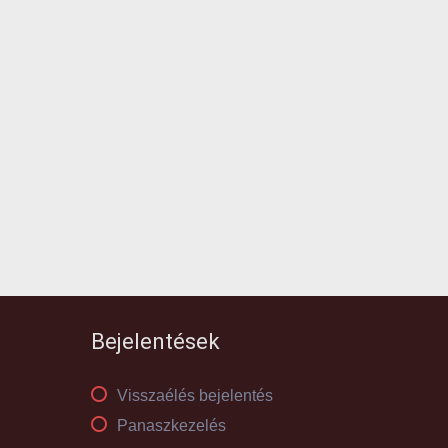
Bejelentések
Visszaélés bejelentés
Panaszkezelés