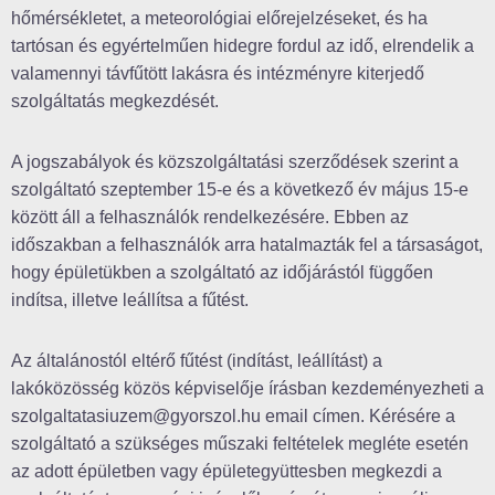
hőmérsékletet, a meteorológiai előrejelzéseket, és ha
tartósan és egyértelműen hidegre fordul az idő, elrendelik a
valamennyi távfűtött lakásra és intézményre kiterjedő
szolgáltatás megkezdését.
A jogszabályok és közszolgáltatási szerződések szerint a
szolgáltató szeptember 15-e és a következő év május 15-e
között áll a felhasználók rendelkezésére. Ebben az
időszakban a felhasználók arra hatalmazták fel a társaságot,
hogy épületükben a szolgáltató az időjárástól függően
indítsa, illetve leállítsa a fűtést.
Az általánostól eltérő fűtést (indítást, leállítást) a
lakóközösség közös képviselője írásban kezdeményezheti a
szolgaltatasiuzem@gyorszol.hu email címen. Kérésére a
szolgáltató a szükséges műszaki feltételek megléte esetén
az adott épületben vagy épületegyüttesben megkezdi a