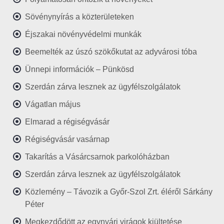
Sövénynyírás a közterületeken
Éjszakai növényvédelmi munkák
Beemelték az úszó szökőkutat az adyvárosi tóba
Ünnepi információk – Pünkösd
Szerdán zárva lesznek az ügyfélszolgálatok
Vágatlan május
Elmarad a régiségvásár
Régiségvásár vasárnap
Takarítás a Vásárcsarnok parkolóházban
Szerdán zárva lesznek az ügyfélszolgálatok
Közlemény – Távozik a Győr-Szol Zrt. éléről Sárkány
Péter
Megkezdődött az egynyári virágok kiültetése