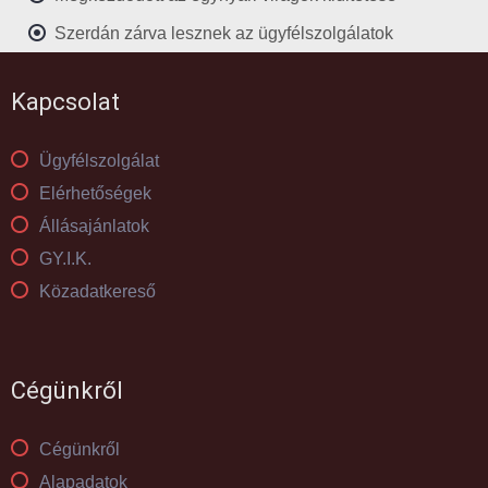
Szerdán zárva lesznek az ügyfélszolgálatok
Kapcsolat
Ügyfélszolgálat
Elérhetőségek
Állásajánlatok
GY.I.K.
Közadatkereső
Cégünkről
Cégünkről
Alapadatok