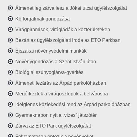
Átmenetileg zárva lesz a Jókai utcai ügyfélszolgálat
Körforgalmak gondozása
Virágpiramisok, virágládák a közterületeken
Bezárt az ügyfélszolgálati iroda az ETO Parkban
Éjszakai növényvédelmi munkák
Növénygondozás a Szent István úton
Biológiai szúnyoglárva-gyérítés
Átmeneti lezárás az Árpád parkolóházban
Megérkeztek a virágoszlopok a belvárosba
Ideiglenes közlekedési rend az Árpád parkolóházban
Gyermeknapon nyit a „vizes” játszótér
Zárva az ETO Park ügyfélszolgálat
Folyamatosan öntözik a növényeket