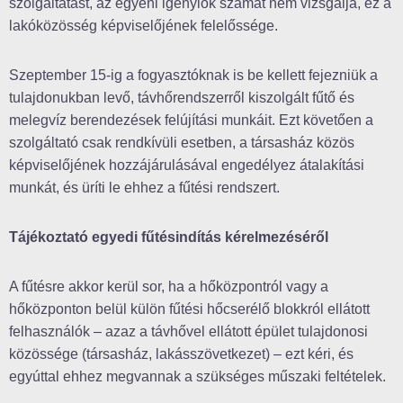
szolgáltatást, az egyéni igénylők számát nem vizsgálja, ez a
lakóközösség képviselőjének felelőssége.
Szeptember 15-ig a fogyasztóknak is be kellett fejezniük a
tulajdonukban levő, távhőrendszerről kiszolgált fűtő és
melegvíz berendezések felújítási munkáit. Ezt követően a
szolgáltató csak rendkívüli esetben, a társasház közös
képviselőjének hozzájárulásával engedélyez átalakítási
munkát, és üríti le ehhez a fűtési rendszert.
Tájékoztató egyedi fűtésindítás kérelmezéséről
A fűtésre akkor kerül sor, ha a hőközpontról vagy a
hőközponton belül külön fűtési hőcserélő blokkról ellátott
felhasználók – azaz a távhővel ellátott épület tulajdonosi
közössége (társasház, lakásszövetkezet) – ezt kéri, és
egyúttal ehhez megvannak a szükséges műszaki feltételek.