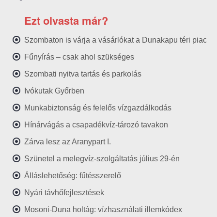
Ezt olvasta már?
Szombaton is várja a vásárlókat a Dunakapu téri piac
Fűnyírás – csak ahol szükséges
Szombati nyitva tartás és parkolás
Ivókutak Győrben
Munkabiztonság és felelős vízgazdálkodás
Hínárvágás a csapadékvíz-tározó tavakon
Zárva lesz az Aranypart I.
Szünetel a melegvíz-szolgáltatás július 29-én
Álláslehetőség: fűtésszerelő
Nyári távhőfejlesztések
Mosoni-Duna holtág: vízhasználati illemkódex