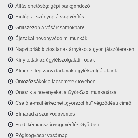
Álláslehetőség: gépi parkgondozó
Biológiai szúnyoglárva-gyérítés
Grillszezon a vásárcsarnokban!
Éjszakai növényvédelmi munkák
Napvitorlák biztosítanak árnyékot a győri játszótereken
Kinyitottak az ügyfélszolgálati irodák
Átmenetileg zárva tartanak ügyfélszolgálataink
Öntözőzsákok a facsemeték tövében
Öntözik a növényeket a Győr-Szol munkatársai
Csaló e-mail érkezhet „gyorszol.hu” végződésű címről!
Elmarad a szúnyoggyérítés
Földi kémiai szúnyoggyérítés Győrben
Régiségvásár vasárnap