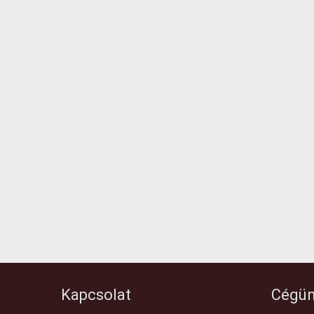
Kapcsolat
Cégün