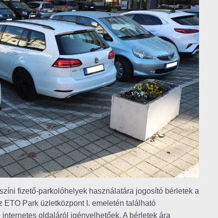
lszíni fizető-parkolóhelyek használatára jogosító bérletek a
az ETO Park üzletközpont I. emeletén található
 internetes oldaláról igényelhetőek. A bérletek ára