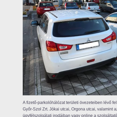
A fizető-parkolóhálózat területi övezeteiben lévő fe
Győr-Szol Zrt. Jókai utcai, Orgona utcai, valamint 
ügyfélszolgálati irodáiban vagy online a szolgáltató