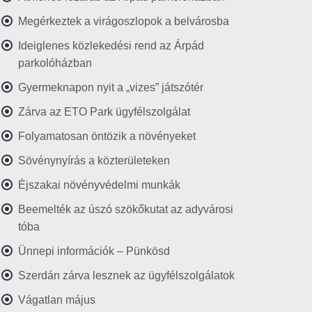
Megérkeztek a virágoszlopok a belvárosba
Ideiglenes közlekedési rend az Árpád
parkolóházban
Gyermeknapon nyit a „vizes” játszótér
Zárva az ETO Park ügyfélszolgálat
Folyamatosan öntözik a növényeket
Sövénynyírás a közterületeken
Éjszakai növényvédelmi munkák
Beemelték az úszó szökőkutat az adyvárosi
tóba
Ünnepi információk – Pünkösd
Szerdán zárva lesznek az ügyfélszolgálatok
Vágatlan május