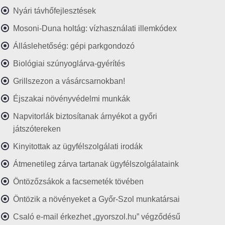
Nyári távhőfejlesztések
Mosoni-Duna holtág: vízhasználati illemkódex
Álláslehetőség: gépi parkgondozó
Biológiai szúnyoglárva-gyérítés
Grillszezon a vásárcsarnokban!
Éjszakai növényvédelmi munkák
Napvitorlák biztosítanak árnyékot a győri
játszótereken
Kinyitottak az ügyfélszolgálati irodák
Átmenetileg zárva tartanak ügyfélszolgálataink
Öntözőzsákok a facsemeték tövében
Öntözik a növényeket a Győr-Szol munkatársai
Csaló e-mail érkezhet „gyorszol.hu” végződésű