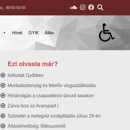
ej.: 96/50-50-55
s
Hírek
GYIK
Állás
Ezt olvasta már?
Ivókutak Győrben
Munkabiztonság és felelős vízgazdálkodás
Hínárvágás a csapadékvíz-tározó tavakon
Zárva lesz az Aranypart I.
Szünetel a melegvíz-szolgáltatás július 29-én
Álláslehetőség: fűtésszerelő