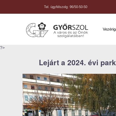
Tel. ügyfélszolg: 96/50-50-50
Vezéri
?>
Lejárt a 2024. évi pa