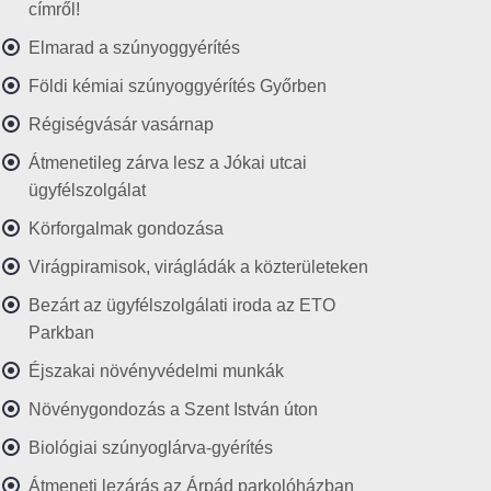
címről!
Elmarad a szúnyoggyérítés
Földi kémiai szúnyoggyérítés Győrben
Régiségvásár vasárnap
Átmenetileg zárva lesz a Jókai utcai
ügyfélszolgálat
Körforgalmak gondozása
Virágpiramisok, virágládák a közterületeken
Bezárt az ügyfélszolgálati iroda az ETO
Parkban
Éjszakai növényvédelmi munkák
Növénygondozás a Szent István úton
Biológiai szúnyoglárva-gyérítés
Átmeneti lezárás az Árpád parkolóházban