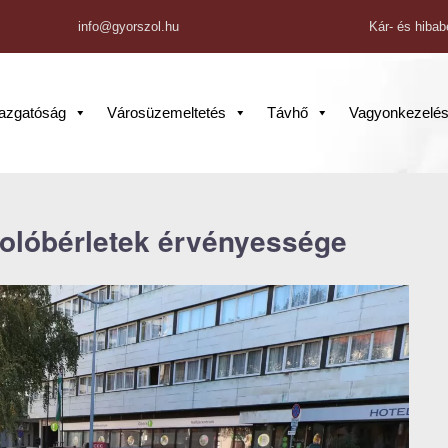
info@gyorszol.hu
Kár- és hibab
gazgatóság
Városüzemeltetés
Távhő
Vagyonkezelé
rkolóbérletek érvényessége