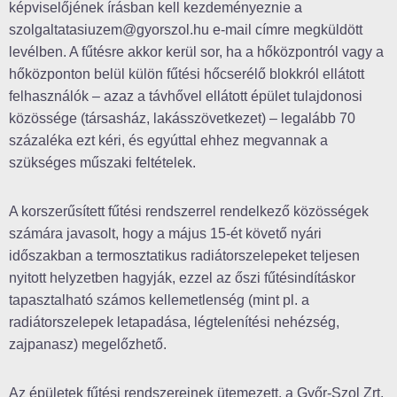
képviselőjének írásban kell kezdeményeznie a
szolgaltatasiuzem@gyorszol.hu e-mail címre megküldött
levélben. A fűtésre akkor kerül sor, ha a hőközpontról vagy a
hőközponton belül külön fűtési hőcserélő blokkról ellátott
felhasználók – azaz a távhővel ellátott épület tulajdonosi
közössége (társasház, lakásszövetkezet) – legalább 70
százaléka ezt kéri, és egyúttal ehhez megvannak a
szükséges műszaki feltételek.
A korszerűsített fűtési rendszerrel rendelkező közösségek
számára javasolt, hogy a május 15-ét követő nyári
időszakban a termosztatikus radiátorszelepeket teljesen
nyitott helyzetben hagyják, ezzel az őszi fűtésindításkor
tapasztalható számos kellemetlenség (mint pl. a
radiátorszelepek letapadása, légtelenítési nehézség,
zajpanasz) megelőzhető.
Az épületek fűtési rendszereinek ütemezett, a Győr-Szol Zrt.