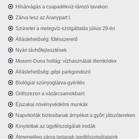
Hínárvágás a csapadékvíz-tározó tavakon
Zárva lesz az Aranypart I.
Szünetel a melegvíz-szolgáltatás július 29-én
Álláslehetőség: fűtésszerelő
Nyári távhőfejlesztések
Mosoni-Duna holtág: vízhasználati illemkódex
Álláslehetőség: gépi parkgondozó
Biológiai szúnyoglárva-gyérítés
Grillszezon a vásárcsarnokban!
Éjszakai növényvédelmi munkák
Napvitorlák biztosítanak árnyékot a győri játszótereken
Kinyitottak az ügyfélszolgálati irodák
Átmenetileg zárva tartanak ügyfélszolgálataink