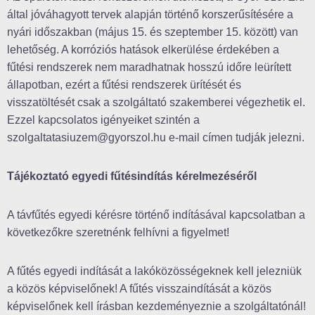
által jóváhagyott tervek alapján történő korszerűsítésére a
nyári időszakban (május 15. és szeptember 15. között) van
lehetőség. A korróziós hatások elkerülése érdekében a
fűtési rendszerek nem maradhatnak hosszú időre leürített
állapotban, ezért a fűtési rendszerek ürítését és
visszatöltését csak a szolgáltató szakemberei végezhetik el.
Ezzel kapcsolatos igényeiket szintén a
szolgaltatasiuzem@gyorszol.hu e-mail címen tudják jelezni.
Tájékoztató egyedi fűtésindítás kérelmezéséről
A távfűtés egyedi kérésre történő indításával kapcsolatban a
következőkre szeretnénk felhívni a figyelmet!
A fűtés egyedi indítását a lakóközösségeknek kell jelezniük
a közös képviselőnek! A fűtés visszaindítását a közös
képviselőnek kell írásban kezdeményeznie a szolgáltatónál!