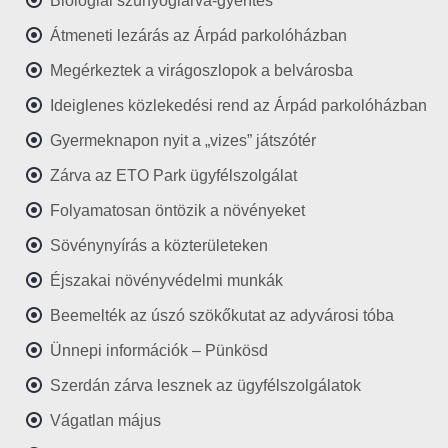
Biológiai szúnyoglárva-gyérítés
Átmeneti lezárás az Árpád parkolóházban
Megérkeztek a virágoszlopok a belvárosba
Ideiglenes közlekedési rend az Árpád parkolóházban
Gyermeknapon nyit a „vizes” játszótér
Zárva az ETO Park ügyfélszolgálat
Folyamatosan öntözik a növényeket
Sövénynyírás a közterületeken
Éjszakai növényvédelmi munkák
Beemelték az úszó szökőkutat az adyvárosi tóba
Ünnepi információk – Pünkösd
Szerdán zárva lesznek az ügyfélszolgálatok
Vágatlan május