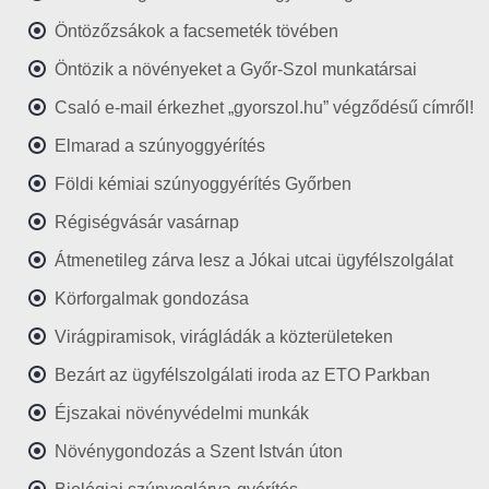
Öntözőzsákok a facsemeték tövében
Öntözik a növényeket a Győr-Szol munkatársai
Csaló e-mail érkezhet „gyorszol.hu” végződésű címről!
Elmarad a szúnyoggyérítés
Földi kémiai szúnyoggyérítés Győrben
Régiségvásár vasárnap
Átmenetileg zárva lesz a Jókai utcai ügyfélszolgálat
Körforgalmak gondozása
Virágpiramisok, virágládák a közterületeken
Bezárt az ügyfélszolgálati iroda az ETO Parkban
Éjszakai növényvédelmi munkák
Növénygondozás a Szent István úton