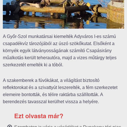
A Győr-Szol munkatársai kiemelték Adyváros I-es számú
csapadékvíz tározójából az úszó szökőkutat. Elsőként a
környék egyik látványosságának számító Csapásirány
műalkotás került teherautóra, majd a vizes műtárgy teljes
szerkezetét emelték ki a tóból.
A szakemberek a fúvókákat, a világítást biztosító
reflektorokat és a szivattyút leszerelték, a fém szerkezetet
elemeire bontották, és télire raktárba szállították. A
berendezés tavasszal kerülhet vissza a helyére.
Ezt olvasta már?