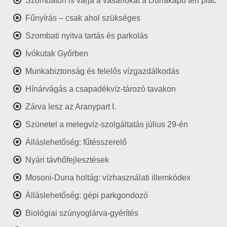
Szombaton is várja a vásárlókat a Dunakapu téri piac
Fűnyírás – csak ahol szükséges
Szombati nyitva tartás és parkolás
Ivókutak Győrben
Munkabiztonság és felelős vízgazdálkodás
Hínárvágás a csapadékvíz-tározó tavakon
Zárva lesz az Aranypart I.
Szünetel a melegvíz-szolgáltatás július 29-én
Álláslehetőség: fűtésszerelő
Nyári távhőfejlesztések
Mosoni-Duna holtág: vízhasználati illemkódex
Álláslehetőség: gépi parkgondozó
Biológiai szúnyoglárva-gyérítés