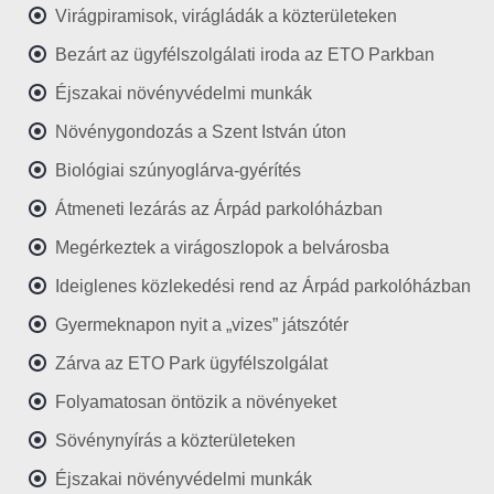
Virágpiramisok, virágládák a közterületeken
Bezárt az ügyfélszolgálati iroda az ETO Parkban
Éjszakai növényvédelmi munkák
Növénygondozás a Szent István úton
Biológiai szúnyoglárva-gyérítés
Átmeneti lezárás az Árpád parkolóházban
Megérkeztek a virágoszlopok a belvárosba
Ideiglenes közlekedési rend az Árpád parkolóházban
Gyermeknapon nyit a „vizes” játszótér
Zárva az ETO Park ügyfélszolgálat
Folyamatosan öntözik a növényeket
Sövénynyírás a közterületeken
Éjszakai növényvédelmi munkák