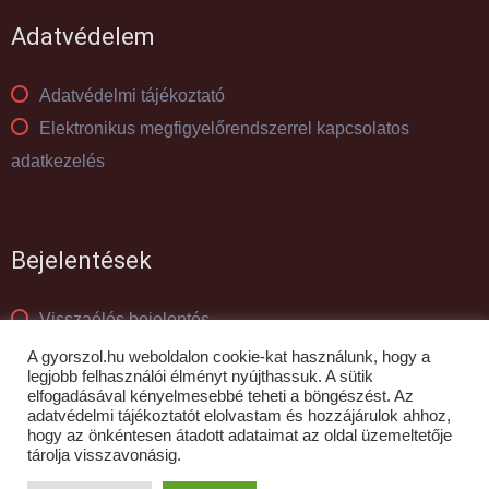
Adatvédelem
Adatvédelmi tájékoztató
Elektronikus megfigyelőrendszerrel kapcsolatos
adatkezelés
Bejelentések
Visszaélés bejelentés
Panaszkezelés
A gyorszol.hu weboldalon cookie-kat használunk, hogy a
legjobb felhasználói élményt nyújthassuk. A sütik
elfogadásával kényelmesebbé teheti a böngészést. Az
adatvédelmi tájékoztatót elolvastam és hozzájárulok ahhoz,
© GYŐR-SZOL Zrt - 2010- 2026
hogy az önkéntesen átadott adataimat az oldal üzemeltetője
tárolja visszavonásig.