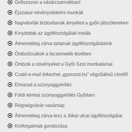
Grillszezon a vásárcsarnokban!
Éjszakai növényvédelmi munkák
Napvitorlák biztosítanak árnyékot a győri játszótereken
Kinyitottak az ügyfélszolgálati irodák
Átmenetileg zárva tartanak ügyfélszolgálataink
Öntözőzsákok a facsemeték tövében
Öntözik a növényeket a Győr-Szol munkatársai
Csaló e-mail érkezhet „gyorszol.hu” végződésű címről!
Elmarad a szúnyoggyérítés
Földi kémiai szúnyoggyérítés Győrben
Régiségvásár vasárnap
Átmenetileg zárva lesz a Jókai utcai ügyfélszolgálat
Körforgalmak gondozása