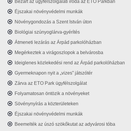
Bezárt az ügyfélszolgálati iroda az ETO Parkban
Éjszakai növényvédelmi munkák
Növénygondozás a Szent István úton
Biológiai szúnyoglárva-gyérítés
Átmeneti lezárás az Árpád parkolóházban
Megérkeztek a virágoszlopok a belvárosba
Ideiglenes közlekedési rend az Árpád parkolóházban
Gyermeknapon nyit a „vizes” játszótér
Zárva az ETO Park ügyfélszolgálat
Folyamatosan öntözik a növényeket
Sövénynyírás a közterületeken
Éjszakai növényvédelmi munkák
Beemelték az úszó szökőkutat az adyvárosi tóba