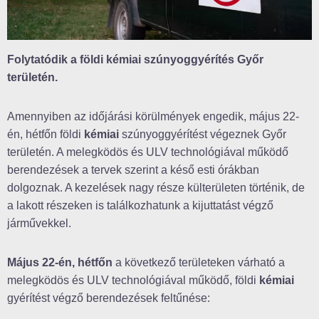
Folytatódik a földi kémiai szúnyoggyérítés Győr
területén.
Amennyiben az időjárási körülmények engedik, május 22-
én, hétfőn földi
kémiai
szúnyoggyérítést végeznek Győr
területén. A melegködös és ULV technológiával működő
berendezések a tervek szerint a késő esti órákban
dolgoznak. A kezelések nagy része külterületen történik, de
a lakott részeken is találkozhatunk a kijuttatást végző
járművekkel.
Május 22-én, hétfőn
a következő területeken várható a
melegködös és ULV technológiával működő, földi
kémiai
gyérítést végző berendezések feltűnése: