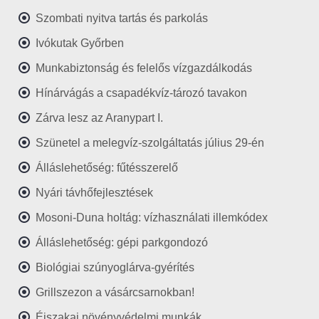
Szombati nyitva tartás és parkolás
Ivókutak Győrben
Munkabiztonság és felelős vízgazdálkodás
Hínárvágás a csapadékvíz-tározó tavakon
Zárva lesz az Aranypart I.
Szünetel a melegvíz-szolgáltatás július 29-én
Álláslehetőség: fűtésszerelő
Nyári távhőfejlesztések
Mosoni-Duna holtág: vízhasználati illemkódex
Álláslehetőség: gépi parkgondozó
Biológiai szúnyoglárva-gyérítés
Grillszezon a vásárcsarnokban!
Éjszakai növényvédelmi munkák