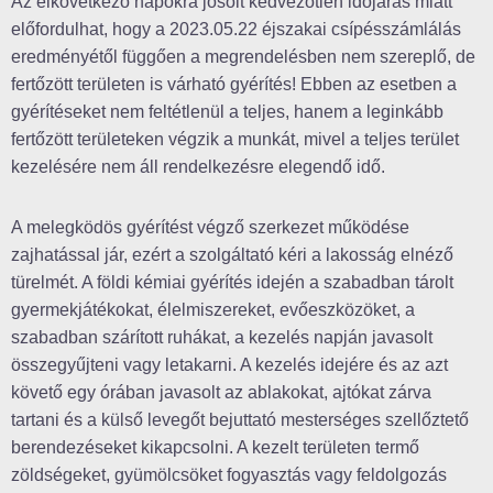
Az elkövetkező napokra jósolt kedvezőtlen időjárás miatt
előfordulhat, hogy a 2023.05.22 éjszakai csípésszámlálás
eredményétől függően a megrendelésben nem szereplő, de
fertőzött területen is várható gyérítés! Ebben az esetben a
gyérítéseket nem feltétlenül a teljes, hanem a leginkább
fertőzött területeken végzik a munkát, mivel a teljes terület
kezelésére nem áll rendelkezésre elegendő idő.
A melegködös gyérítést végző szerkezet működése
zajhatással jár, ezért a szolgáltató kéri a lakosság elnéző
türelmét. A földi kémiai gyérítés idején a szabadban tárolt
gyermekjátékokat, élelmiszereket, evőeszközöket, a
szabadban szárított ruhákat, a kezelés napján javasolt
összegyűjteni vagy letakarni. A kezelés idejére és az azt
követő egy órában javasolt az ablakokat, ajtókat zárva
tartani és a külső levegőt bejuttató mesterséges szellőztető
berendezéseket kikapcsolni. A kezelt területen termő
zöldségeket, gyümölcsöket fogyasztás vagy feldolgozás