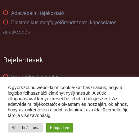
Adatvédelmi tájékoztató
Elektronikus megfigyelőrendszerrel kapcsolatos
adatkezelés
Bejelentések
Visszaélés bejelentés
Panaszkezelés
A gyorszol.hu weboldalon cookie-kat használunk, hogy a
legjobb felhasználói élményt nyújthassuk. A sütik
elfogadásával kényelmesebbé teheti a böngészést. Az
adatvédelmi tájékoztatót elolvastam és hozzájárulok ahhoz,
© GYŐR-SZOL Zrt - 2010- 2026
hogy az önkéntesen átadott adataimat az oldal üzemeltetője
tárolja visszavonásig.
Sütik beállítása
Elfogadom