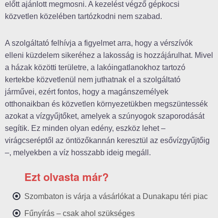
előtt ajánlott megmosni. A kezelést végző gépkocsi
közvetlen közelében tartózkodni nem szabad.
A szolgáltató felhívja a figyelmet arra, hogy a vérszívók
elleni küzdelem sikeréhez a lakosság is hozzájárulhat. Mivel
a házak közötti területre, a lakóingatlanokhoz tartozó
kertekbe közvetlenül nem juthatnak el a szolgáltató
járművei, ezért fontos, hogy a magánszemélyek
otthonaikban és közvetlen környezetükben megszüntessék
azokat a vízgyűjtőket, amelyek a szúnyogok szaporodását
segítik. Ez minden olyan edény, eszköz lehet –
virágcseréptől az öntözőkannán keresztül az esővízgyűjtőig
–, melyekben a víz hosszabb ideig megáll.
Ezt olvasta már?
Szombaton is várja a vásárlókat a Dunakapu téri piac
Fűnyírás – csak ahol szükséges