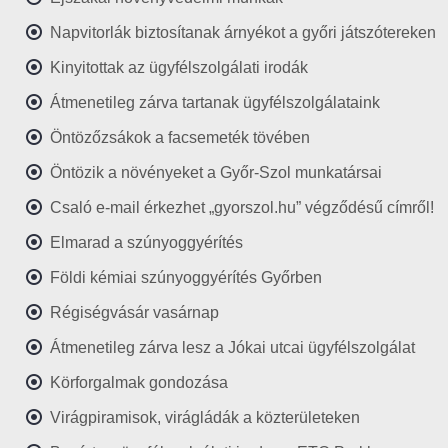
Napvitorlák biztosítanak árnyékot a győri játszótereken
Kinyitottak az ügyfélszolgálati irodák
Átmenetileg zárva tartanak ügyfélszolgálataink
Öntözőzsákok a facsemeték tövében
Öntözik a növényeket a Győr-Szol munkatársai
Csaló e-mail érkezhet „gyorszol.hu” végződésű címről!
Elmarad a szúnyoggyérítés
Földi kémiai szúnyoggyérítés Győrben
Régiségvásár vasárnap
Átmenetileg zárva lesz a Jókai utcai ügyfélszolgálat
Körforgalmak gondozása
Virágpiramisok, virágládák a közterületeken