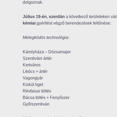
dolgoznak.
Július 19-én, szerdán
a következő területeken vá
kémiai
gyérítést végző berendezések feltűnése:
Melegködös technológia
:
Károlyháza – Dózsamajor
Szentiváni ártér
Kertváros
Likócs + ártér
Vagongyár
Kiskút liget
Révfalusi töltés
Bácsa töltés + Fenyőszer
Győrszentiván