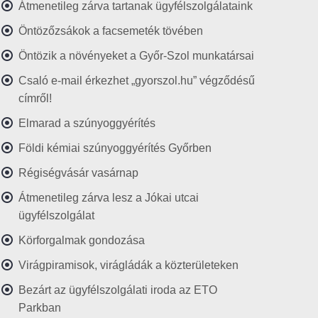
Átmenetileg zárva tartanak ügyfélszolgálataink
Öntözőzsákok a facsemeték tövében
Öntözik a növényeket a Győr-Szol munkatársai
Csaló e-mail érkezhet „gyorszol.hu” végződésű
címről!
Elmarad a szúnyoggyérítés
Földi kémiai szúnyoggyérítés Győrben
Régiségvásár vasárnap
Átmenetileg zárva lesz a Jókai utcai
ügyfélszolgálat
Körforgalmak gondozása
Virágpiramisok, virágládák a közterületeken
Bezárt az ügyfélszolgálati iroda az ETO
Parkban