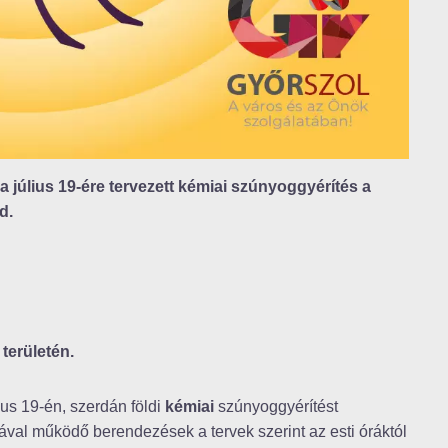
 a július 19-ére tervezett kémiai szúnyoggyérítés a
d.
területén.
us 19-én, szerdán földi
kémiai
szúnyoggyérítést
val működő berendezések a tervek szerint az esti óráktól