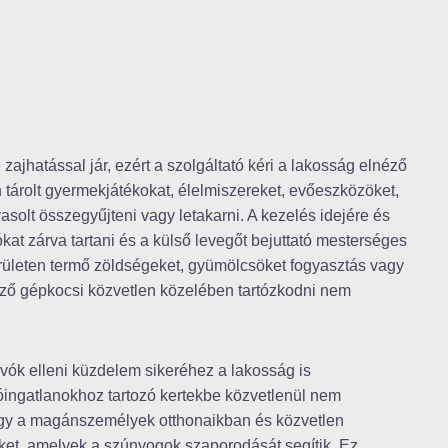
jhatással jár, ezért a szolgáltató kéri a lakosság elnéző
n tárolt gyermekjátékokat, élelmiszereket, evőeszközöket,
asolt összegyűjteni vagy letakarni. A kezelés idejére és
ókat zárva tartani és a külső levegőt bejuttató mesterséges
erületen termő zöldségeket, gyümölcsöket fogyasztás vagy
égző gépkocsi közvetlen közelében tartózkodni nem
zívók elleni küzdelem sikeréhez a lakosság is
akóingatlanokhoz tartozó kertekbe közvetlenül nem
 hogy a magánszemélyek otthonaikban és közvetlen
et, amelyek a szúnyogok szaporodását segítik. Ez