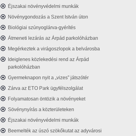
Éjszakai növényvédelmi munkák
Növénygondozás a Szent István úton
Biológiai szúnyoglárva-gyérítés
Átmeneti lezárás az Árpád parkolóházban
Megérkeztek a virágoszlopok a belvárosba
Ideiglenes közlekedési rend az Árpád
parkolóházban
Gyermeknapon nyit a „vizes” játszótér
Zárva az ETO Park ügyfélszolgálat
Folyamatosan öntözik a növényeket
Sövénynyírás a közterületeken
Éjszakai növényvédelmi munkák
Beemelték az úszó szökőkutat az adyvárosi