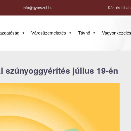
info@gyorszol.hu
Kár- és hibab
gazgatóság
Városüzemeltetés
Távhő
Vagyonkezelé
i szúnyoggyérítés július 19-én