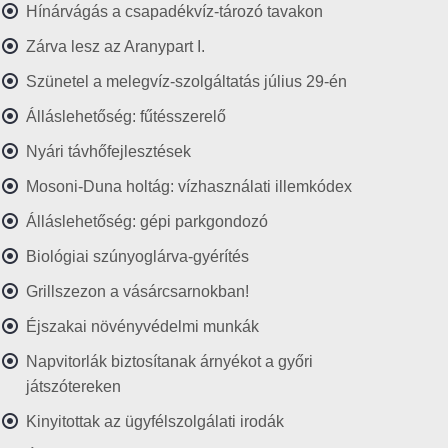
Hínárvágás a csapadékvíz-tározó tavakon
Zárva lesz az Aranypart I.
Szünetel a melegvíz-szolgáltatás július 29-én
Álláslehetőség: fűtésszerelő
Nyári távhőfejlesztések
Mosoni-Duna holtág: vízhasználati illemkódex
Álláslehetőség: gépi parkgondozó
Biológiai szúnyoglárva-gyérítés
Grillszezon a vásárcsarnokban!
Éjszakai növényvédelmi munkák
Napvitorlák biztosítanak árnyékot a győri
játszótereken
Kinyitottak az ügyfélszolgálati irodák