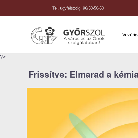
Tel. ügyfélszolg: 96/50-50-50
Vezéri
?>
Frissítve: Elmarad a kémia