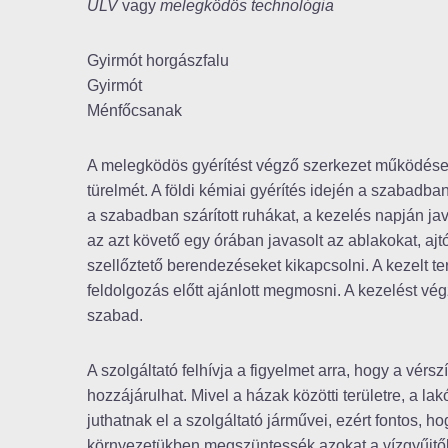
ULV
vagy
melegködös technológia
Gyirmót horgászfalu
Gyirmót
Ménfőcsanak
A melegködös gyérítést végző szerkezet működése za
türelmét. A földi kémiai gyérítés idején a szabadba
a szabadban szárított ruhákat, a kezelés napján jav
az azt követő egy órában javasolt az ablakokat, ajt
szellőztető berendezéseket kikapcsolni. A kezelt t
feldolgozás előtt ajánlott megmosni. A kezelést v
szabad.
A szolgáltató felhívja a figyelmet arra, hogy a vérs
hozzájárulhat. Mivel a házak közötti területre, a l
juthatnak el a szolgáltató járművei, ezért fontos,
környezetükben megszüntessék azokat a vízgyűjtők