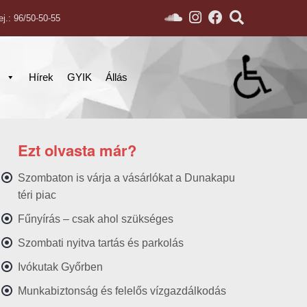
ej.: 96/50-50-55
s
Hírek
GYIK
Állás
Ezt olvasta már?
Szombaton is várja a vásárlókat a Dunakapu
téri piac
Fűnyírás – csak ahol szükséges
Szombati nyitva tartás és parkolás
Ivókutak Győrben
Munkabiztonság és felelős vízgazdálkodás