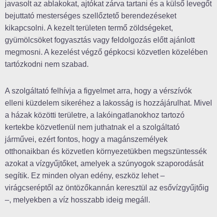
javasolt az ablakokat, ajtókat zárva tartani és a külső levegőt
bejuttató mesterséges szellőztető berendezéseket
kikapcsolni. A kezelt területen termő zöldségeket,
gyümölcsöket fogyasztás vagy feldolgozás előtt ajánlott
megmosni. A kezelést végző gépkocsi közvetlen közelében
tartózkodni nem szabad.
A szolgáltató felhívja a figyelmet arra, hogy a vérszívók
elleni küzdelem sikeréhez a lakosság is hozzájárulhat. Mivel
a házak közötti területre, a lakóingatlanokhoz tartozó
kertekbe közvetlenül nem juthatnak el a szolgáltató
járművei, ezért fontos, hogy a magánszemélyek
otthonaikban és közvetlen környezetükben megszüntessék
azokat a vízgyűjtőket, amelyek a szúnyogok szaporodását
segítik. Ez minden olyan edény, eszköz lehet –
virágcseréptől az öntözőkannán keresztül az esővízgyűjtőig
–, melyekben a víz hosszabb ideig megáll.