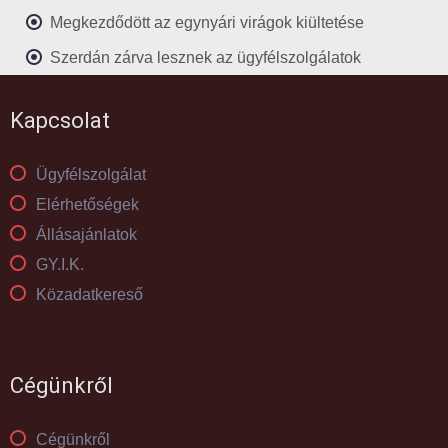
Megkezdődött az egynyári virágok kiültetése
Szerdán zárva lesznek az ügyfélszolgálatok
Kapcsolat
Ügyfélszolgálat
Elérhetőségek
Állásajánlatok
GY.I.K.
Közadatkereső
Cégünkről
Cégünkről