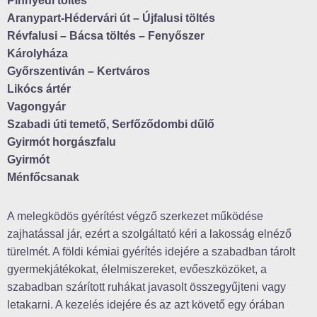
Pinnyédi töltés
Aranypart-Hédervári út – Újfalusi töltés
Révfalusi – Bácsa töltés – Fenyőszer
Károlyháza
Győrszentiván – Kertváros
Likócs ártér
Vagongyár
Szabadi úti temető, Serfőződombi dűlő
Gyirmót horgászfalu
Gyirmót
Ménfőcsanak
A melegködös gyérítést végző szerkezet működése
zajhatással jár, ezért a szolgáltató kéri a lakosság elnéző
türelmét. A földi kémiai gyérítés idejére a szabadban tárolt
gyermekjátékokat, élelmiszereket, evőeszközöket, a
szabadban szárított ruhákat javasolt összegyűjteni vagy
letakarni. A kezelés idejére és az azt követő egy órában