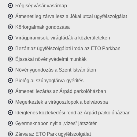
Régiségvásár vasárnap
Átmenetileg zárva lesz a Jókai utcai ügyfélszolgálat
Körforgalmak gondozása
Virágpiramisok, virágládák a közterületeken
Bezárt az ügyfélszolgálati iroda az ETO Parkban
Éjszakai növényvédelmi munkák
Növénygondozás a Szent István úton
Biológiai szúnyoglárva-gyérítés
Átmeneti lezárás az Árpád parkolóházban
Megérkeztek a virágoszlopok a belvárosba
Ideiglenes közlekedési rend az Árpád parkolóházban
Gyermeknapon nyit a „vizes” játszótér
Zárva az ETO Park ügyfélszolgálat