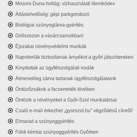
Mosoni-Duna holtág: vízhasználati illemkódex
Álláslehetőség: gépi parkgondozó
Biológiai szúnyoglárva-gyérítés
Grillszezon a vásárcsarnokban!
Éjszakai növényvédelmi munkák
Napvitorlák biztosítanak árnyékot a győri játszótereken
Kinyitottak az ügyfélszolgálati irodák
Átmenetileg zárva tartanak ügyfélszolgálataink
Öntözőzsákok a facsemeték tövében
Öntözik a növényeket a Győr-Szol munkatársai
Csaló e-mail érkezhet „gyorszol.hu” végződésű címről!
Elmarad a szúnyoggyérítés
Földi kémiai szúnyoggyérítés Győrben