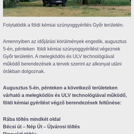
Folytatódik a földi kémiai szúnyoggyérítés Győr területén.
Amennyiben az időjárási körülmények engedik, augusztus
5-én, pénteken földi kémiai szúnyoggyérítést végeznek
Győr területén. A melegködös és ULV technológiával
működő berendezések a tervek szerint az alkonyat utáni
órákban dolgoznak.
Augusztus 5-én, pénteken a következő területeken
várható a melegködös és ULV technológiával működő,
földi kémiai gyérítést végző berendezések feltűnése:
Rába töltés mindkét oldal
Bécsi út – Nép Út – Újvárosi töltés