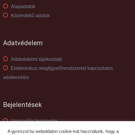
Alapadatok
Közérdekű adatok
Adatvédelem
Adatvédelmi tájékoztató
Elektronikus megfigyelőrendszerrel kapcsolatos
adatkezelés
Bejelentések
Visszaélés bejelentés
Panaszkezelés
A gyorszol.hu weboldalon cookie-kat használunk, hogy a