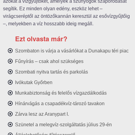
azokat a vízgyűjtőket, amelyek a szúnyogok szaporodását
segítik. Ez minden olyan edény, eszköz lehet –
virágcseréptől az öntözőkannán keresztül az esővízgyűjtőig
–, melyekben a víz hosszabb ideig megáll.
Ezt olvasta már?
Szombaton is várja a vásárlókat a Dunakapu téri piac
Fűnyírás – csak ahol szükséges
Szombati nyitva tartás és parkolás
Ivókutak Győrben
Munkabiztonság és felelős vízgazdálkodás
Hínárvágás a csapadékvíz-tározó tavakon
Zárva lesz az Aranypart I.
Szünetel a melegvíz-szolgáltatás július 29-én