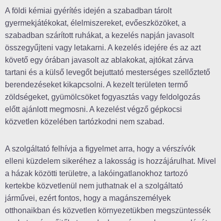
A földi kémiai gyérítés idején a szabadban tárolt
gyermekjátékokat, élelmiszereket, evőeszközöket, a
szabadban szárított ruhákat, a kezelés napján javasolt
összegyűjteni vagy letakarni. A kezelés idejére és az azt
követő egy órában javasolt az ablakokat, ajtókat zárva
tartani és a külső levegőt bejuttató mesterséges szellőztető
berendezéseket kikapcsolni. A kezelt területen termő
zöldségeket, gyümölcsöket fogyasztás vagy feldolgozás
előtt ajánlott megmosni. A kezelést végző gépkocsi
közvetlen közelében tartózkodni nem szabad.
A szolgáltató felhívja a figyelmet arra, hogy a vérszívók
elleni küzdelem sikeréhez a lakosság is hozzájárulhat. Mivel
a házak közötti területre, a lakóingatlanokhoz tartozó
kertekbe közvetlenül nem juthatnak el a szolgáltató
járművei, ezért fontos, hogy a magánszemélyek
otthonaikban és közvetlen környezetükben megszüntessék