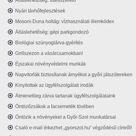
Álláslehetőség: fűtésszerelő
Nyári távhőfejlesztések
Mosoni-Duna holtág: vízhasználati illemkódex
Álláslehetőség: gépi parkgondozó
Biológiai szúnyoglárva-gyérítés
Grillszezon a vásárcsarnokban!
Éjszakai növényvédelmi munkák
Napvitorlák biztosítanak árnyékot a győri játszótereken
Kinyitottak az ügyfélszolgálati irodák
Átmenetileg zárva tartanak ügyfélszolgálataink
Öntözőzsákok a facsemeték tövében
Öntözik a növényeket a Győr-Szol munkatársai
Csaló e-mail érkezhet „gyorszol.hu” végződésű címről!