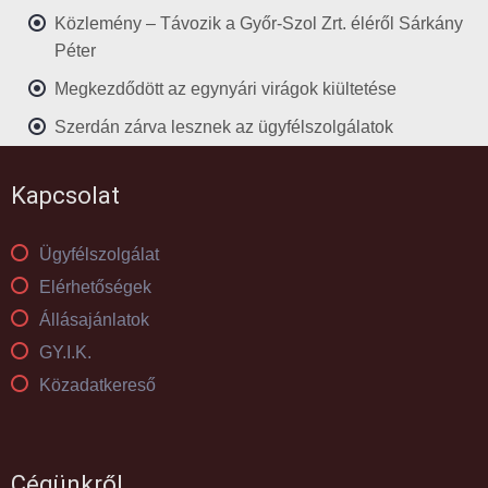
Közlemény – Távozik a Győr-Szol Zrt. éléről Sárkány
Péter
Megkezdődött az egynyári virágok kiültetése
Szerdán zárva lesznek az ügyfélszolgálatok
Kapcsolat
Ügyfélszolgálat
Elérhetőségek
Állásajánlatok
GY.I.K.
Közadatkereső
Cégünkről