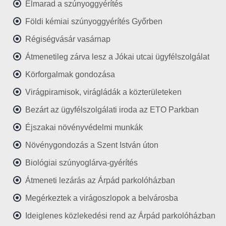
Elmarad a szúnyoggyérítés
Földi kémiai szúnyoggyérítés Győrben
Régiségvásár vasárnap
Átmenetileg zárva lesz a Jókai utcai ügyfélszolgálat
Körforgalmak gondozása
Virágpiramisok, virágládák a közterületeken
Bezárt az ügyfélszolgálati iroda az ETO Parkban
Éjszakai növényvédelmi munkák
Növénygondozás a Szent István úton
Biológiai szúnyoglárva-gyérítés
Átmeneti lezárás az Árpád parkolóházban
Megérkeztek a virágoszlopok a belvárosba
Ideiglenes közlekedési rend az Árpád parkolóházban