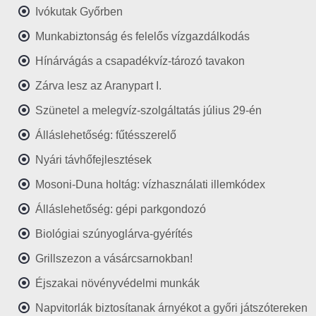
Ivókutak Győrben
Munkabiztonság és felelős vízgazdálkodás
Hínárvágás a csapadékvíz-tározó tavakon
Zárva lesz az Aranypart I.
Szünetel a melegvíz-szolgáltatás július 29-én
Álláslehetőség: fűtésszerelő
Nyári távhőfejlesztések
Mosoni-Duna holtág: vízhasználati illemkódex
Álláslehetőség: gépi parkgondozó
Biológiai szúnyoglárva-gyérítés
Grillszezon a vásárcsarnokban!
Éjszakai növényvédelmi munkák
Napvitorlák biztosítanak árnyékot a győri játszótereken