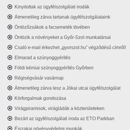
Kinyitottak az ügyfélszolgálati irodák
Átmenetileg zárva tartanak ügyfélszolgálataink
Öntözőzsákok a facsemeték tövében
Öntözik a növényeket a Győr-Szol munkatársai
Csaló e-mail érkezhet „gyorszol.hu” végződésű címről!
Elmarad a szúnyoggyérítés
Földi kémiai szúnyoggyérítés Győrben
Régiségvásár vasárnap
Átmenetileg zárva lesz a Jókai utcai ügyfélszolgálat
Körforgalmak gondozása
Virágpiramisok, virágládák a közterületeken
Bezárt az ügyfélszolgálati iroda az ETO Parkban
Éjszakai növényvédelmi munkák