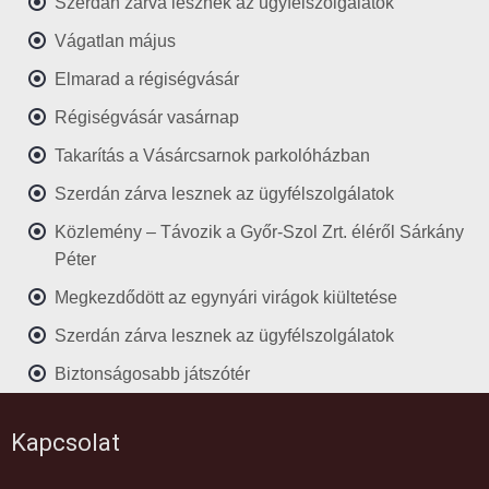
Szerdán zárva lesznek az ügyfélszolgálatok
Vágatlan május
Elmarad a régiségvásár
Régiségvásár vasárnap
Takarítás a Vásárcsarnok parkolóházban
Szerdán zárva lesznek az ügyfélszolgálatok
Közlemény – Távozik a Győr-Szol Zrt. éléről Sárkány
Péter
Megkezdődött az egynyári virágok kiültetése
Szerdán zárva lesznek az ügyfélszolgálatok
Biztonságosabb játszótér
Kapcsolat