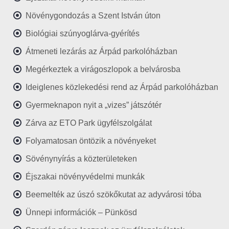
Növénygondozás a Szent István úton
Biológiai szúnyoglárva-gyérítés
Átmeneti lezárás az Árpád parkolóházban
Megérkeztek a virágoszlopok a belvárosba
Ideiglenes közlekedési rend az Árpád parkolóházban
Gyermeknapon nyit a „vizes” játszótér
Zárva az ETO Park ügyfélszolgálat
Folyamatosan öntözik a növényeket
Sövénynyírás a közterületeken
Éjszakai növényvédelmi munkák
Beemelték az úszó szökőkutat az adyvárosi tóba
Ünnepi információk – Pünkösd