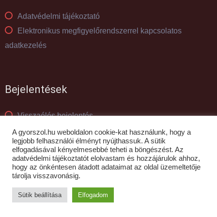
Adatvédelmi tájékoztató
Elektronikus megfigyelőrendszerrel kapcsolatos
adatkezelés
Bejelentések
Visszaélés bejelentés
Panaszkezelés
A gyorszol.hu weboldalon cookie-kat használunk, hogy a
legjobb felhasználói élményt nyújthassuk. A sütik
elfogadásával kényelmesebbé teheti a böngészést. Az
adatvédelmi tájékoztatót elolvastam és hozzájárulok ahhoz,
© GYŐR-SZOL Zrt - 2010- 2026
hogy az önkéntesen átadott adataimat az oldal üzemeltetője
tárolja visszavonásig.
Sütik beállítása
Elfogadom