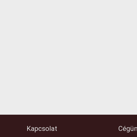
Kapcsolat
Cégün