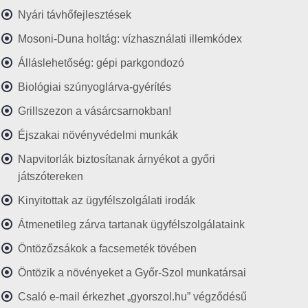
Nyári távhőfejlesztések
Mosoni-Duna holtág: vízhasználati illemkódex
Álláslehetőség: gépi parkgondozó
Biológiai szúnyoglárva-gyérítés
Grillszezon a vásárcsarnokban!
Éjszakai növényvédelmi munkák
Napvitorlák biztosítanak árnyékot a győri
játszótereken
Kinyitottak az ügyfélszolgálati irodák
Átmenetileg zárva tartanak ügyfélszolgálataink
Öntözőzsákok a facsemeték tövében
Öntözik a növényeket a Győr-Szol munkatársai
Csaló e-mail érkezhet „gyorszol.hu” végződésű