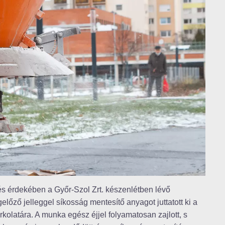
és érdekében a Győr-Szol Zrt. készenlétben lévő
ző jelleggel síkosság mentesítő anyagot juttatott ki a
rkolatára. A munka egész éjjel folyamatosan zajlott, s