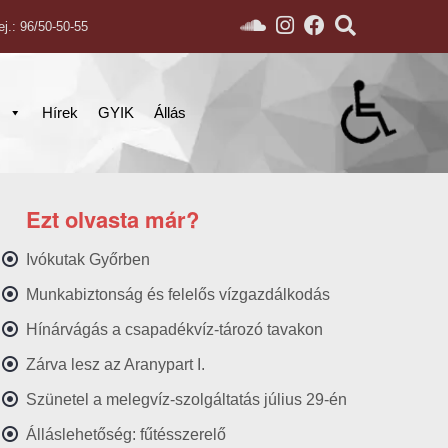
ej.: 96/50-50-55
s
Hírek
GYIK
Állás
Ezt olvasta már?
Ivókutak Győrben
Munkabiztonság és felelős vízgazdálkodás
Hínárvágás a csapadékvíz-tározó tavakon
Zárva lesz az Aranypart I.
Szünetel a melegvíz-szolgáltatás július 29-én
Álláslehetőség: fűtésszerelő