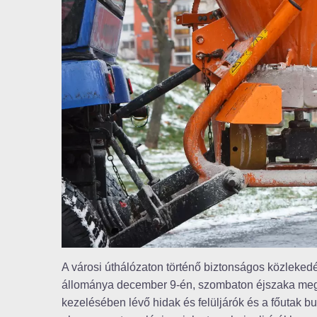
A városi úthálózaton történő biztonságos közleked
állománya december 9-én, szombaton éjszaka megelő
kezelésében lévő hidak és felüljárók és a főutak bu