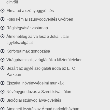
címről!
Elmarad a szúnyoggyérítés
Földi kémiai szúnyoggyérítés Győrben
Régiségvásár vasárnap
Átmenetileg zárva lesz a Jókai utcai
ügyfélszolgálat
Körforgalmak gondozása
Virágpiramisok, virágládák a közterületeken
Bezárt az ügyfélszolgálati iroda az ETO
Parkban
Éjszakai növényvédelmi munkák
Növénygondozás a Szent István úton
Biológiai szúnyoglárva-gyérítés
Átmeneti lezárás az Árpád parkolóházban