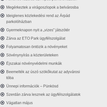
Megérkeztek a virágoszlopok a belvárosba
Ideiglenes közlekedési rend az Árpád
parkolóházban
Gyermeknapon nyit a „vizes” játszótér
Zárva az ETO Park ügyfélszolgálat
Folyamatosan öntözik a növényeket
Sövénynyírás a közterületeken
Éjszakai növényvédelmi munkák
Beemelték az úszó szökőkutat az adyvárosi
tóba
Ünnepi információk – Pünkösd
Szerdán zárva lesznek az ügyfélszolgálatok
Vágatlan május