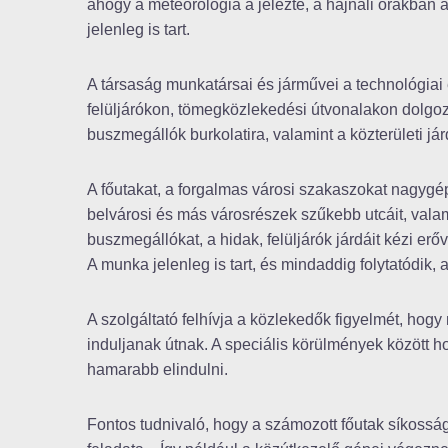
ahogy a meteorológia a jelezte, a hajnali órákban
jelenleg is tart.
A társaság munkatársai és járművei a technológiai
felüljárókon, tömegközlekedési útvonalakon dolgoz
buszmegállók burkolatira, valamint a közterületi jár
A főutakat, a forgalmas városi szakaszokat nagygé
belvárosi és más városrészek szűkebb utcáit, valam
buszmegállókat, a hidak, felüljárók járdáit kézi erőve
A munka jelenleg is tart, és mindaddig folytatódik,
A szolgáltató felhívja a közlekedők figyelmét, hogy 
induljanak útnak. A speciális körülmények között h
hamarabb elindulni.
Fontos tudnivaló, hogy a számozott főutak síkossá