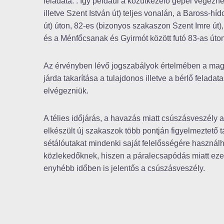
feladata. . Így például a közútkezelő gépei végezn
illetve Szent István út) teljes vonalán, a Baross-h
út) úton, 82-es (bizonyos szakaszon Szent Imre út)
és a Ménfőcsanak és Gyirmót között futó 83-as úton
Az érvényben lévő jogszabályok értelmében a magá
járda takarítása a tulajdonos illetve a bérlő felada
elvégezniük.
A télies időjárás, a havazás miatt csúszásveszély al
elkészült új szakaszok több pontján figyelmeztető tá
sétálóutakat mindenki saját felelősségére használha
közlekedőknek, hiszen a páralecsapódás miatt ez
enyhébb időben is jelentős a csúszásveszély.