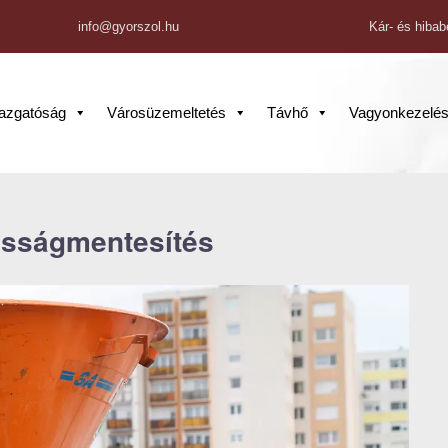
info@gyorszol.hu
Kár- és hibab
gazgatóság
Városüzemeltetés
Távhő
Vagyonkezelé
osságmentesítés