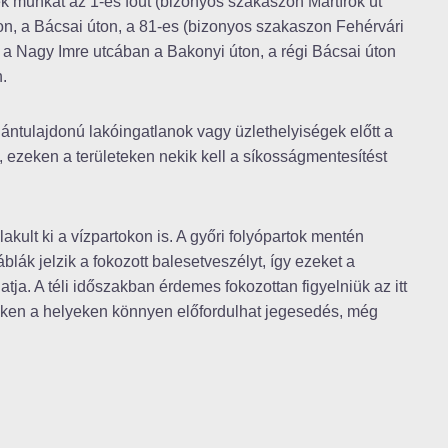
ek munkát az 1-es főút (bizonyos szakaszon Mártírok út
ídon, a Bácsai úton, a 81-es (bizonyos szakaszon Fehérvári
, a Nagy Imre utcában a Bakonyi úton, a régi Bácsai úton
.
ntulajdonú lakóingatlanok vagy üzlethelyiségek előtt a
ta, ezeken a területeken nekik kell a síkosságmentesítést
akult ki a vízpartokon is. A győri folyópartok mentén
blák jelzik a fokozott balesetveszélyt, így ezeket a
tja. A téli időszakban érdemes fokozottan figyelniük az itt
eken a helyeken könnyen előfordulhat jegesedés, még