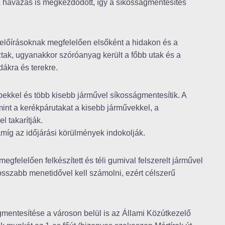
 a havazás is megkezdődött, így a síkosságmentesítés
 előírásoknak megfelelően elsőként a hidakon és a
tak, ugyanakkor szóróanyag került a főbb utak és a
dákra és terekre.
pekkel és több kisebb járművel síkosságmentesítik. A
int a kerékpárutakat a kisebb járművekkel, a
l takarítják.
 amíg az időjárási körülmények indokolják.
megfelelően felkészített és téli gumival felszerelt járművel
osszabb menetidővel kell számolni, ezért célszerű
gmentesítése a városon belül is az Állami Közútkezelő