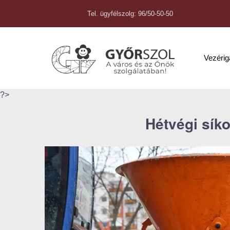
Tel. ügyfélszolg: 96/50-50-50
Vezéri
?>
Hétvégi sík