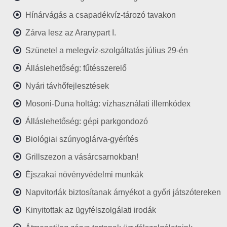
Hínárvágás a csapadékvíz-tározó tavakon
Zárva lesz az Aranypart I.
Szünetel a melegvíz-szolgáltatás július 29-én
Álláslehetőség: fűtésszerelő
Nyári távhőfejlesztések
Mosoni-Duna holtág: vízhasználati illemkódex
Álláslehetőség: gépi parkgondozó
Biológiai szúnyoglárva-gyérítés
Grillszezon a vásárcsarnokban!
Éjszakai növényvédelmi munkák
Napvitorlák biztosítanak árnyékot a győri játszótereken
Kinyitottak az ügyfélszolgálati irodák