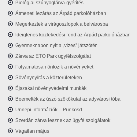
Biológiai szúnyoglárva-gyérítés
Átmeneti lezárás az Árpád parkolóházban
Megérkeztek a virágoszlopok a belvárosba
Ideiglenes közlekedési rend az Árpád parkolóházban
Gyermeknapon nyit a „vizes” játszótér
Zárva az ETO Park ügyfélszolgálat
Folyamatosan öntözik a növényeket
Sövénynyírás a közterületeken
Éjszakai növényvédelmi munkák
Beemelték az úszó szökőkutat az adyvárosi tóba
Ünnepi információk – Pünkösd
Szerdán zárva lesznek az ügyfélszolgálatok
Vágatlan május