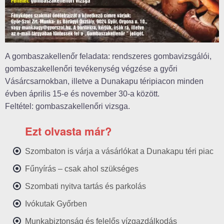
A gombaszakellenőr feladata: rendszeres gombavizsgálói,
gombaszakellenőri tevékenység végzése a győri
Vásárcsarnokban, illetve a Dunakapu téripiacon minden
évben április 15-e és november 30-a között.
Feltétel: gombaszakellenőri vizsga.
Ezt olvasta már?
Szombaton is várja a vásárlókat a Dunakapu téri piac
Fűnyírás – csak ahol szükséges
Szombati nyitva tartás és parkolás
Ivókutak Győrben
Munkabiztonság és felelős vízgazdálkodás