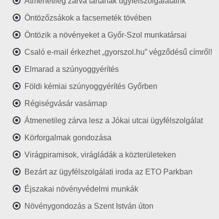
Átmenetileg zárva tartanak ügyfélszolgálataink
Öntözőzsákok a facsemeték tövében
Öntözik a növényeket a Győr-Szol munkatársai
Csaló e-mail érkezhet „gyorszol.hu” végződésű címről!
Elmarad a szúnyoggyérítés
Földi kémiai szúnyoggyérítés Győrben
Régiségvásár vasárnap
Átmenetileg zárva lesz a Jókai utcai ügyfélszolgálat
Körforgalmak gondozása
Virágpiramisok, virágládák a közterületeken
Bezárt az ügyfélszolgálati iroda az ETO Parkban
Éjszakai növényvédelmi munkák
Növénygondozás a Szent István úton